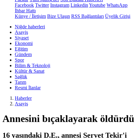
Facebook
Twitter
Instagram
Linkedin
Youtube
WhatsApp
İhbar Hattı
Künye / İletişim
Bize Ulaşın
RSS Bağlantıları
Üyelik Girişi
Niğde haberleri
Asayiş
Siyaset
Ekonomi
Eğitim
Gündem
Spor
Bilim & Teknoloji
Kültür & Sanat
Sağlık
Tarım
Resmi İlanlar
Haberler
Asayiş
Annesini bıçaklayarak öldürdü
16 yaşındaki D.E., annesi Servet Tekir'i