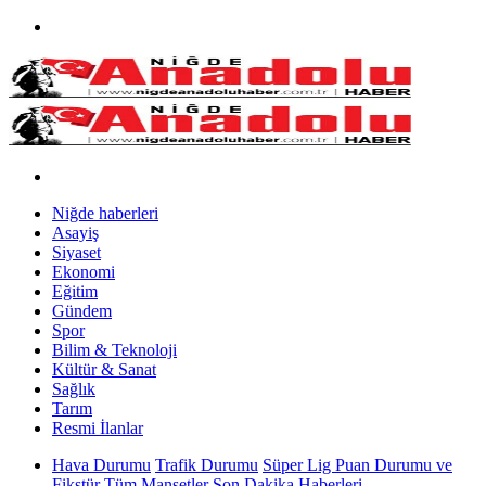
Niğde haberleri
Asayiş
Siyaset
Ekonomi
Eğitim
Gündem
Spor
Bilim & Teknoloji
Kültür & Sanat
Sağlık
Tarım
Resmi İlanlar
Hava Durumu
Trafik Durumu
Süper Lig Puan Durumu ve
Fikstür
Tüm Manşetler
Son Dakika Haberleri