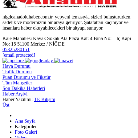
nigdeanadoluhaber.com.tr, yepyeni temasıyla sizleri buluştururken,
sadelik ve modernizmi bir araya getiriyor. Şatafattan kaçınıyor ve
insanlara haber okuyabilecekleri bir altyapı sunuyor.
Kale Mahallesi Kavak Sokak Ata Plaza Kat: 4 Bina No: 1 İç Kapı
No: 15 51100 Merkez / NİĞDE
05325280151
[email protected]
Hava Durumu
Trafik Durumu
Puan Durumu ve Fikstür
Tüm Manşetler
Son Dakika Haberleri
Haber Arşivi
Haber Yazılımı:
TE Bilişim
Üst
Ana Sayfa
Kategoriler
Foto Galeri
Video