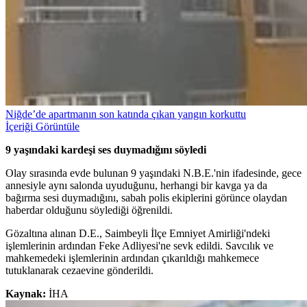
Niğde’de apartmanın son katında çıkan yangın korkuttu
İçeriği Görüntüle
9 yaşındaki kardeşi ses duymadığını söyledi
Olay sırasında evde bulunan 9 yaşındaki N.B.E.'nin ifadesinde, gece
annesiyle aynı salonda uyuduğunu, herhangi bir kavga ya da
bağırma sesi duymadığını, sabah polis ekiplerini görünce olaydan
haberdar olduğunu söylediği öğrenildi.
Gözaltına alınan D.E., Saimbeyli İlçe Emniyet Amirliği'ndeki
işlemlerinin ardından Feke Adliyesi'ne sevk edildi. Savcılık ve
mahkemedeki işlemlerinin ardından çıkarıldığı mahkemece
tutuklanarak cezaevine gönderildi.
Kaynak:
İHA