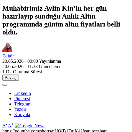
Muhabirimiz Aylin Kin’in her gün
hazırlayıp sunduğu Anlık Altın
programında günün altın fiyatları belli
oldu.
Editör
20.05.2026 - 00:00
Yayınlanma
20.05.2026 - 11:38
Güncelleme
1 Dk
Okunma Süresi
Paylaş
Linkedin
Pinterest
Telegram
Yazdır
Kopyala
-
+
A
A
https://youtube.com/shorts/nUtVB1DrjK4?feature=share