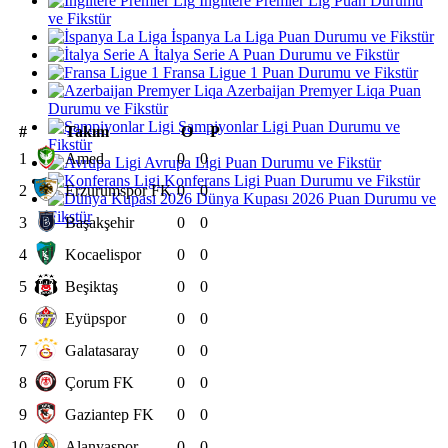
İngiltere Premier Lig Puan Durumu
ve Fikstür
İspanya La Liga Puan Durumu ve Fikstür
İtalya Serie A Puan Durumu ve Fikstür
Fransa Ligue 1 Puan Durumu ve Fikstür
Azerbaijan Premyer Liqa Puan
Durumu ve Fikstür
Şampiyonlar Ligi Puan Durumu ve
#
Takım
O
P
Fikstür
1
Amed
0
0
Avrupa Ligi Puan Durumu ve Fikstür
Konferans Ligi Puan Durumu ve Fikstür
2
Erzurumspor FK
0
0
Dünya Kupası 2026 Puan Durumu ve
Fikstür
3
Başakşehir
0
0
4
Kocaelispor
0
0
5
Beşiktaş
0
0
6
Eyüpspor
0
0
7
Galatasaray
0
0
8
Çorum FK
0
0
9
Gaziantep FK
0
0
10
Alanyaspor
0
0