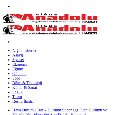
Niğde haberleri
Asayiş
Siyaset
Ekonomi
Eğitim
Gündem
Spor
Bilim & Teknoloji
Kültür & Sanat
Sağlık
Tarım
Resmi İlanlar
Hava Durumu
Trafik Durumu
Süper Lig Puan Durumu ve
Fikstür
Tüm Manşetler
Son Dakika Haberleri