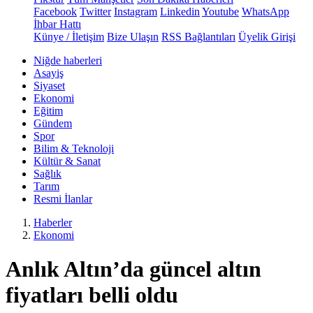
Facebook
Twitter
Instagram
Linkedin
Youtube
WhatsApp
İhbar Hattı
Künye / İletişim
Bize Ulaşın
RSS Bağlantıları
Üyelik Girişi
Niğde haberleri
Asayiş
Siyaset
Ekonomi
Eğitim
Gündem
Spor
Bilim & Teknoloji
Kültür & Sanat
Sağlık
Tarım
Resmi İlanlar
Haberler
Ekonomi
Anlık Altın’da güncel altın
fiyatları belli oldu