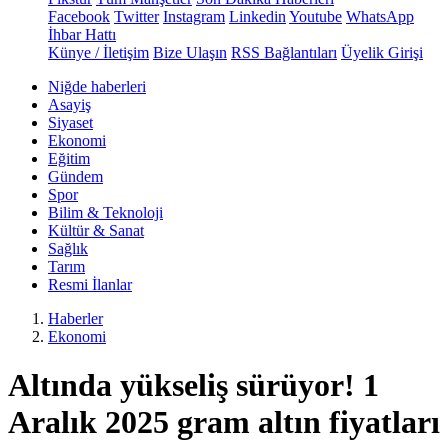
Facebook
Twitter
Instagram
Linkedin
Youtube
WhatsApp
İhbar Hattı
Künye / İletişim
Bize Ulaşın
RSS Bağlantıları
Üyelik Girişi
Niğde haberleri
Asayiş
Siyaset
Ekonomi
Eğitim
Gündem
Spor
Bilim & Teknoloji
Kültür & Sanat
Sağlık
Tarım
Resmi İlanlar
Haberler
Ekonomi
Altında yükseliş sürüyor! 1
Aralık 2025 gram altın fiyatları