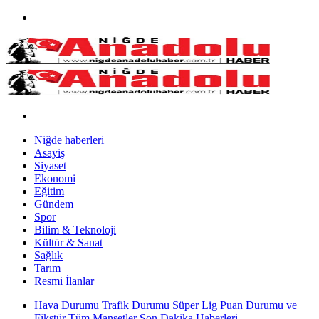
Niğde haberleri
Asayiş
Siyaset
Ekonomi
Eğitim
Gündem
Spor
Bilim & Teknoloji
Kültür & Sanat
Sağlık
Tarım
Resmi İlanlar
Hava Durumu
Trafik Durumu
Süper Lig Puan Durumu ve
Fikstür
Tüm Manşetler
Son Dakika Haberleri