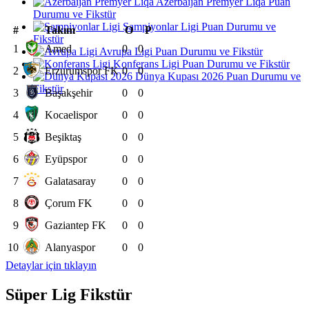
Azerbaijan Premyer Liqa Puan
Durumu ve Fikstür
Şampiyonlar Ligi Puan Durumu ve
#
Takım
O
P
Fikstür
1
Amed
0
0
Avrupa Ligi Puan Durumu ve Fikstür
Konferans Ligi Puan Durumu ve Fikstür
2
Erzurumspor FK
0
0
Dünya Kupası 2026 Puan Durumu ve
Fikstür
3
Başakşehir
0
0
4
Kocaelispor
0
0
5
Beşiktaş
0
0
6
Eyüpspor
0
0
7
Galatasaray
0
0
8
Çorum FK
0
0
9
Gaziantep FK
0
0
10
Alanyaspor
0
0
Detaylar için tıklayın
Süper Lig Fikstür