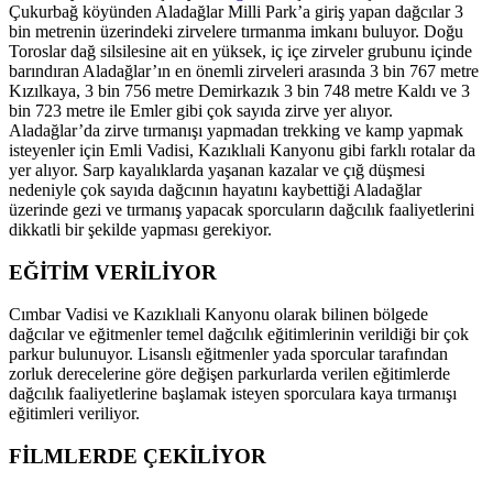
Çukurbağ köyünden Aladağlar Milli Park’a giriş yapan dağcılar 3
bin metrenin üzerindeki zirvelere tırmanma imkanı buluyor. Doğu
Toroslar dağ silsilesine ait en yüksek, iç içe zirveler grubunu içinde
barındıran Aladağlar’ın en önemli zirveleri arasında 3 bin 767 metre
Kızılkaya, 3 bin 756 metre Demirkazık 3 bin 748 metre Kaldı ve 3
bin 723 metre ile Emler gibi çok sayıda zirve yer alıyor.
Aladağlar’da zirve tırmanışı yapmadan trekking ve kamp yapmak
isteyenler için Emli Vadisi, Kazıklıali Kanyonu gibi farklı rotalar da
yer alıyor. Sarp kayalıklarda yaşanan kazalar ve çığ düşmesi
nedeniyle çok sayıda dağcının hayatını kaybettiği Aladağlar
üzerinde gezi ve tırmanış yapacak sporcuların dağcılık faaliyetlerini
dikkatli bir şekilde yapması gerekiyor.
EĞİTİM VERİLİYOR
Cımbar Vadisi ve Kazıklıali Kanyonu olarak bilinen bölgede
dağcılar ve eğitmenler temel dağcılık eğitimlerinin verildiği bir çok
parkur bulunuyor. Lisanslı eğitmenler yada sporcular tarafından
zorluk derecelerine göre değişen parkurlarda verilen eğitimlerde
dağcılık faaliyetlerine başlamak isteyen sporculara kaya tırmanışı
eğitimleri veriliyor.
FİLMLERDE ÇEKİLİYOR