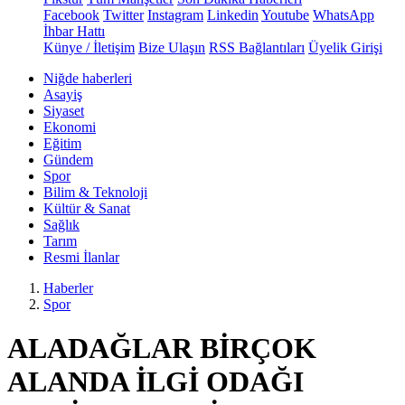
Facebook
Twitter
Instagram
Linkedin
Youtube
WhatsApp
İhbar Hattı
Künye / İletişim
Bize Ulaşın
RSS Bağlantıları
Üyelik Girişi
Niğde haberleri
Asayiş
Siyaset
Ekonomi
Eğitim
Gündem
Spor
Bilim & Teknoloji
Kültür & Sanat
Sağlık
Tarım
Resmi İlanlar
Haberler
Spor
ALADAĞLAR BİRÇOK
ALANDA İLGİ ODAĞI