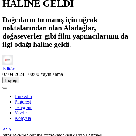
HALİNE GELDİ
Dağcıların tırmanış için uğrak
noktalarından olan Aladağlar,
doğaseverler gibi film yapımcılarının da
ilgi odağı haline geldi.
Editör
07.04.2024 - 00:00
Yayınlanma
Paylaş
Linkedin
Pinterest
Telegram
Yazdır
Kopyala
-
+
A
A
https://www.youtube.com/watch?v=YsgqbTZhmME