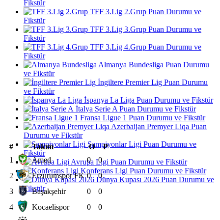
Fikstür
TFF 3.Lig 2.Grup Puan Durumu ve
Fikstür
TFF 3.Lig 3.Grup Puan Durumu ve
Fikstür
TFF 3.Lig 4.Grup Puan Durumu ve
Fikstür
Almanya Bundesliga Puan Durumu
ve Fikstür
İngiltere Premier Lig Puan Durumu
ve Fikstür
İspanya La Liga Puan Durumu ve Fikstür
İtalya Serie A Puan Durumu ve Fikstür
Fransa Ligue 1 Puan Durumu ve Fikstür
Azerbaijan Premyer Liqa Puan
Durumu ve Fikstür
Şampiyonlar Ligi Puan Durumu ve
#
Takım
O
P
Fikstür
1
Amed
0
0
Avrupa Ligi Puan Durumu ve Fikstür
Konferans Ligi Puan Durumu ve Fikstür
2
Erzurumspor FK
0
0
Dünya Kupası 2026 Puan Durumu ve
Fikstür
3
Başakşehir
0
0
4
Kocaelispor
0
0