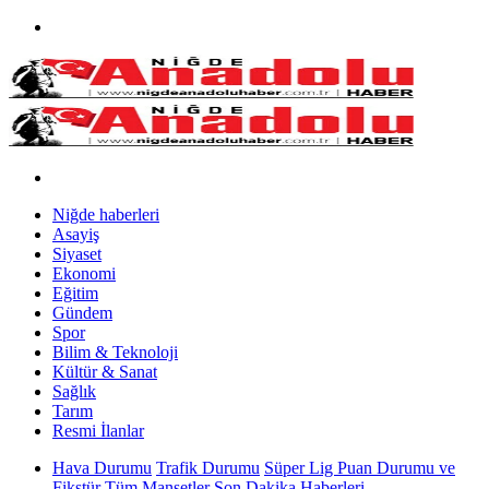
Niğde haberleri
Asayiş
Siyaset
Ekonomi
Eğitim
Gündem
Spor
Bilim & Teknoloji
Kültür & Sanat
Sağlık
Tarım
Resmi İlanlar
Hava Durumu
Trafik Durumu
Süper Lig Puan Durumu ve
Fikstür
Tüm Manşetler
Son Dakika Haberleri