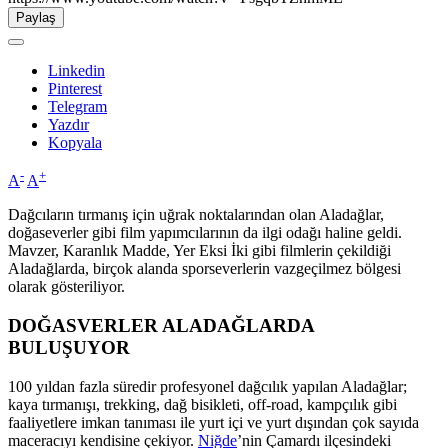
Paylaş
Linkedin
Pinterest
Telegram
Yazdır
Kopyala
-
+
A
A
Dağcıların tırmanış için uğrak noktalarından olan Aladağlar,
doğaseverler gibi film yapımcılarının da ilgi odağı haline geldi.
Mavzer, Karanlık Madde, Yer Eksi İki gibi filmlerin çekildiği
Aladağlarda, birçok alanda sporseverlerin vazgeçilmez bölgesi
olarak gösteriliyor.
DOĞASVERLER ALADAĞLARDA
BULUŞUYOR
100 yıldan fazla süredir profesyonel dağcılık yapılan Aladağlar;
kaya tırmanışı, trekking, dağ bisikleti, off-road, kampçılık gibi
faaliyetlere imkan tanıması ile yurt içi ve yurt dışından çok sayıda
maceracıyı kendisine çekiyor.
Niğde
’nin Çamardı ilçesindeki