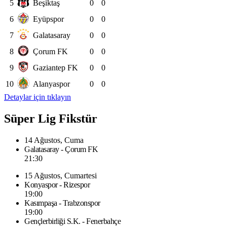
5
Beşiktaş
0
0
6
Eyüpspor
0
0
7
Galatasaray
0
0
8
Çorum FK
0
0
9
Gaziantep FK
0
0
10
Alanyaspor
0
0
Detaylar için tıklayın
Süper Lig Fikstür
14 Ağustos, Cuma
Galatasaray - Çorum FK
21:30
15 Ağustos, Cumartesi
Konyaspor - Rizespor
19:00
Kasımpaşa - Trabzonspor
19:00
Gençlerbirliği S.K. - Fenerbahçe