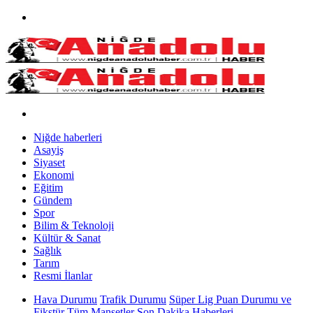
Niğde haberleri
Asayiş
Siyaset
Ekonomi
Eğitim
Gündem
Spor
Bilim & Teknoloji
Kültür & Sanat
Sağlık
Tarım
Resmi İlanlar
Hava Durumu
Trafik Durumu
Süper Lig Puan Durumu ve
Fikstür
Tüm Manşetler
Son Dakika Haberleri