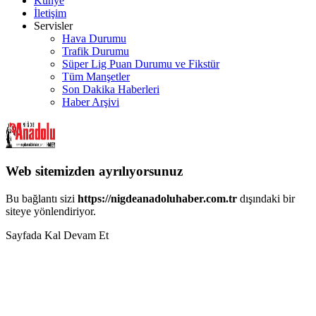
Künye
İletişim
Servisler
Hava Durumu
Trafik Durumu
Süper Lig Puan Durumu ve Fikstür
Tüm Manşetler
Son Dakika Haberleri
Haber Arşivi
Web sitemizden ayrılıyorsunuz
Bu bağlantı sizi
https://nigdeanadoluhaber.com.tr
dışındaki bir
siteye yönlendiriyor.
Sayfada Kal
Devam Et