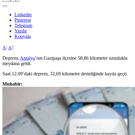
Linkedin
Pinterest
Telegram
Yazdır
Kopyala
-
+
A
A
Deprem,
Antalya
’nın Gazipaşa ilçesine 58,86 kilometre uzunlukla
meydana geldi.
Saat 12.09’daki deprem, 32,69 kilometre derinliğinde kayda geçti.
Muhabir: