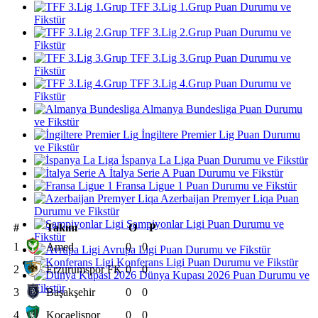
TFF 3.Lig 1.Grup Puan Durumu ve
Fikstür
TFF 3.Lig 2.Grup Puan Durumu ve
Fikstür
TFF 3.Lig 3.Grup Puan Durumu ve
Fikstür
TFF 3.Lig 4.Grup Puan Durumu ve
Fikstür
Almanya Bundesliga Puan Durumu
ve Fikstür
İngiltere Premier Lig Puan Durumu
ve Fikstür
İspanya La Liga Puan Durumu ve Fikstür
İtalya Serie A Puan Durumu ve Fikstür
Fransa Ligue 1 Puan Durumu ve Fikstür
Azerbaijan Premyer Liqa Puan
Durumu ve Fikstür
Şampiyonlar Ligi Puan Durumu ve
#
Takım
O
P
Fikstür
1
Amed
0
0
Avrupa Ligi Puan Durumu ve Fikstür
Konferans Ligi Puan Durumu ve Fikstür
2
Erzurumspor FK
0
0
Dünya Kupası 2026 Puan Durumu ve
Fikstür
3
Başakşehir
0
0
4
Kocaelispor
0
0