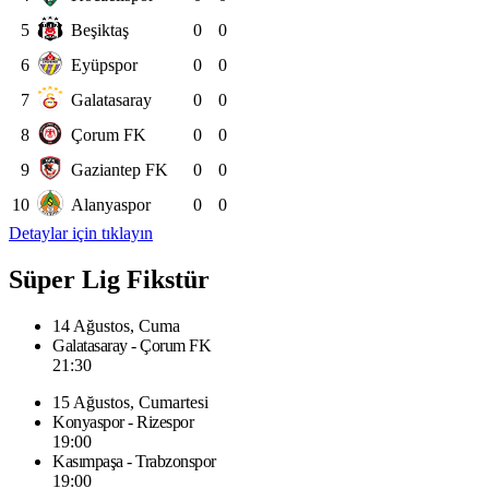
5
Beşiktaş
0
0
6
Eyüpspor
0
0
7
Galatasaray
0
0
8
Çorum FK
0
0
9
Gaziantep FK
0
0
10
Alanyaspor
0
0
Detaylar için tıklayın
Süper Lig Fikstür
14 Ağustos, Cuma
Galatasaray - Çorum FK
21:30
15 Ağustos, Cumartesi
Konyaspor - Rizespor
19:00
Kasımpaşa - Trabzonspor
19:00