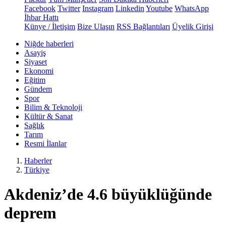
Facebook
Twitter
Instagram
Linkedin
Youtube
WhatsApp
İhbar Hattı
Künye / İletişim
Bize Ulaşın
RSS Bağlantıları
Üyelik Girişi
Niğde haberleri
Asayiş
Siyaset
Ekonomi
Eğitim
Gündem
Spor
Bilim & Teknoloji
Kültür & Sanat
Sağlık
Tarım
Resmi İlanlar
Haberler
Türkiye
Akdeniz’de 4.6 büyüklüğünde
deprem