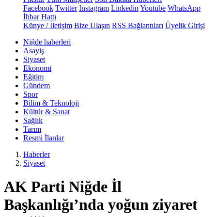
Facebook
Twitter
Instagram
Linkedin
Youtube
WhatsApp
İhbar Hattı
Künye / İletişim
Bize Ulaşın
RSS Bağlantıları
Üyelik Girişi
Niğde haberleri
Asayiş
Siyaset
Ekonomi
Eğitim
Gündem
Spor
Bilim & Teknoloji
Kültür & Sanat
Sağlık
Tarım
Resmi İlanlar
Haberler
Siyaset
AK Parti Niğde İl
Başkanlığı’nda yoğun ziyaret