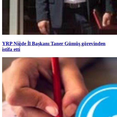
YRP Niğde İl Başkanı Taner Gümüş görevinden
istifa etti