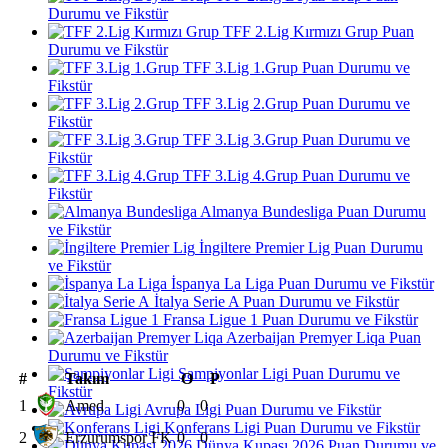
Durumu ve Fikstür
TFF 2.Lig Kırmızı Grup Puan
Durumu ve Fikstür
TFF 3.Lig 1.Grup Puan Durumu ve
Fikstür
TFF 3.Lig 2.Grup Puan Durumu ve
Fikstür
TFF 3.Lig 3.Grup Puan Durumu ve
Fikstür
TFF 3.Lig 4.Grup Puan Durumu ve
Fikstür
Almanya Bundesliga Puan Durumu
ve Fikstür
İngiltere Premier Lig Puan Durumu
ve Fikstür
İspanya La Liga Puan Durumu ve Fikstür
İtalya Serie A Puan Durumu ve Fikstür
Fransa Ligue 1 Puan Durumu ve Fikstür
Azerbaijan Premyer Liqa Puan
Durumu ve Fikstür
Şampiyonlar Ligi Puan Durumu ve
#
Takım
O
P
Fikstür
1
Amed
0
0
Avrupa Ligi Puan Durumu ve Fikstür
Konferans Ligi Puan Durumu ve Fikstür
2
Erzurumspor FK
0
0
Dünya Kupası 2026 Puan Durumu ve