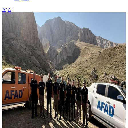
-
+
A
A