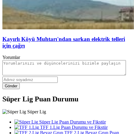
Kayırlı Köyü Muhtarı'ndan sarkan elektrik telleri
için çağrı
Yorumlar
Gönder
Süper Lig Puan Durumu
Süper Lig
Süper Lig Puan Durumu ve Fikstür
TFF 1.Lig Puan Durumu ve Fikstür
TFF 2.Lig Beyaz Grup Puan