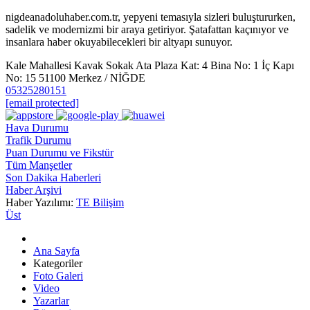
nigdeanadoluhaber.com.tr, yepyeni temasıyla sizleri buluştururken,
sadelik ve modernizmi bir araya getiriyor. Şatafattan kaçınıyor ve
insanlara haber okuyabilecekleri bir altyapı sunuyor.
Kale Mahallesi Kavak Sokak Ata Plaza Kat: 4 Bina No: 1 İç Kapı
No: 15 51100 Merkez / NİĞDE
05325280151
[email protected]
Hava Durumu
Trafik Durumu
Puan Durumu ve Fikstür
Tüm Manşetler
Son Dakika Haberleri
Haber Arşivi
Haber Yazılımı:
TE Bilişim
Üst
Ana Sayfa
Kategoriler
Foto Galeri
Video
Yazarlar