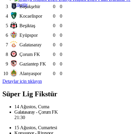
Fikstür
3
Başakşehir
0
0
4
Kocaelispor
0
0
5
Beşiktaş
0
0
6
Eyüpspor
0
0
7
Galatasaray
0
0
8
Çorum FK
0
0
9
Gaziantep FK
0
0
10
Alanyaspor
0
0
Detaylar için tıklayın
Süper Lig Fikstür
14 Ağustos, Cuma
Galatasaray - Çorum FK
21:30
15 Ağustos, Cumartesi
Konyaspor - Rizespor