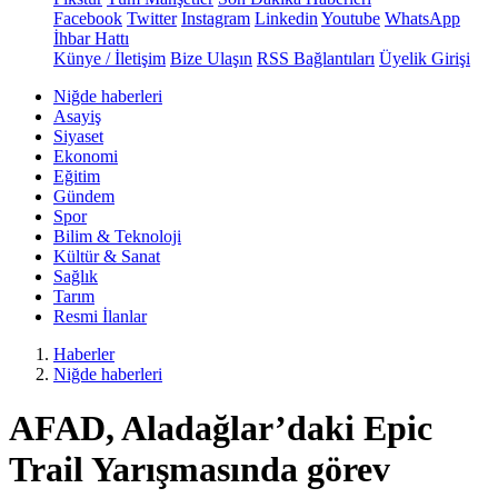
Facebook
Twitter
Instagram
Linkedin
Youtube
WhatsApp
İhbar Hattı
Künye / İletişim
Bize Ulaşın
RSS Bağlantıları
Üyelik Girişi
Niğde haberleri
Asayiş
Siyaset
Ekonomi
Eğitim
Gündem
Spor
Bilim & Teknoloji
Kültür & Sanat
Sağlık
Tarım
Resmi İlanlar
Haberler
Niğde haberleri
AFAD, Aladağlar’daki Epic
Trail Yarışmasında görev