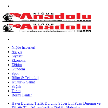
Niğde haberleri
Asayiş
Siyaset
Ekonomi
Eğitim
Gündem
Spor
Bilim & Teknoloji
Kültür & Sanat
Sağlık
Tarım
Resmi İlanlar
Hava Durumu
Trafik Durumu
Süper Lig Puan Durumu ve
Fikstür
Tüm Manşetler
Son Dakika Haberleri