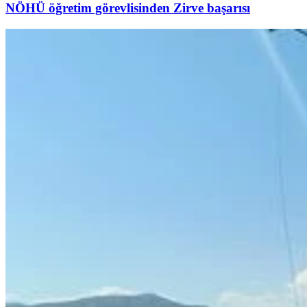
NÖHÜ öğretim görevlisinden Zirve başarısı