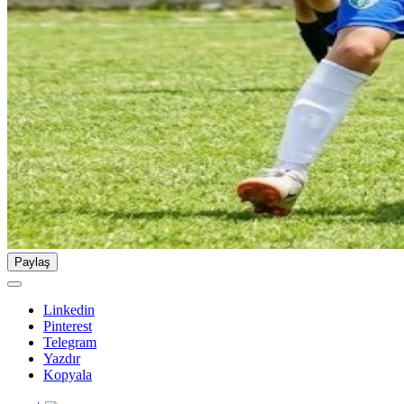
Paylaş
Linkedin
Pinterest
Telegram
Yazdır
Kopyala