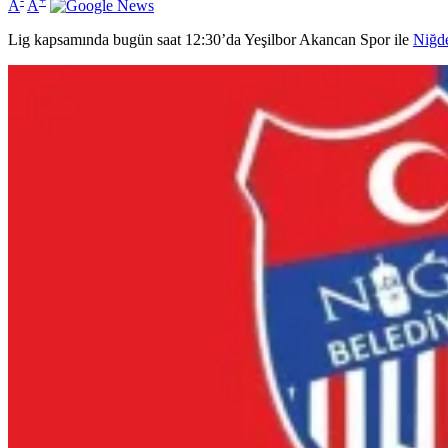
-
+
A
A
Lig kapsamında bugün saat 12:30’da Yeşilbor Akancan Spor ile
Niğd