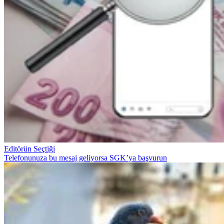
Editörün Seçtiği
Telefonunuza bu mesaj geliyorsa SGK’ya başvurun