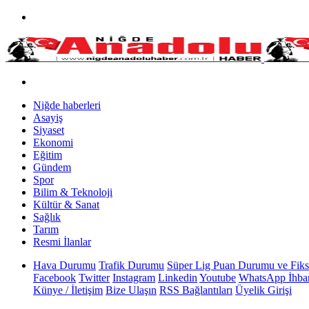
Niğde haberleri
Asayiş
Siyaset
Ekonomi
Eğitim
Gündem
Spor
Bilim & Teknoloji
Kültür & Sanat
Sağlık
Tarım
Resmi İlanlar
Hava Durumu
Trafik Durumu
Süper Lig Puan Durumu ve Fiks
Facebook
Twitter
Instagram
Linkedin
Youtube
WhatsApp İhbar
Künye / İletişim
Bize Ulaşın
RSS Bağlantıları
Üyelik Girişi