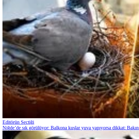
Editörün Seçtiği
Niğde’de sık görülüyor: Balkona kuşlar yuva yapıyorsa dikkat: Bakın