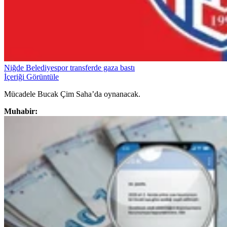
Niğde Belediyespor transferde gaza bastı
İçeriği Görüntüle
Mücadele Bucak Çim Saha’da oynanacak.
Muhabir: