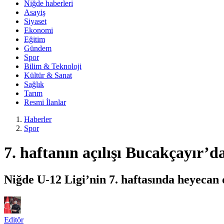
Niğde haberleri
Asayiş
Siyaset
Ekonomi
Eğitim
Gündem
Spor
Bilim & Teknoloji
Kültür & Sanat
Sağlık
Tarım
Resmi İlanlar
Haberler
Spor
7. haftanın açılışı Bucakçayır’d
Niğde U-12 Ligi’nin 7. haftasında heyecan
Editör