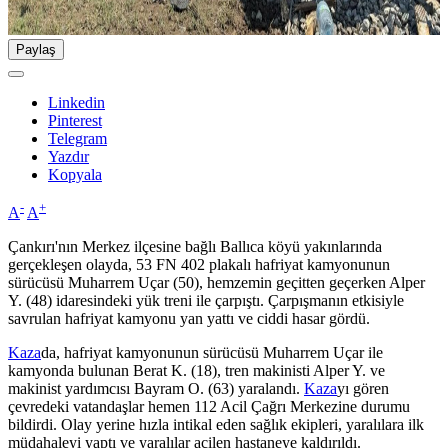
Paylaş
Linkedin
Pinterest
Telegram
Yazdır
Kopyala
-
+
A
A
Çankırı'nın Merkez ilçesine bağlı Ballıca köyü yakınlarında
gerçekleşen olayda, 53 FN 402 plakalı hafriyat kamyonunun
sürücüsü Muharrem Uçar (50), hemzemin geçitten geçerken Alper
Y. (48) idaresindeki yük treni ile çarpıştı. Çarpışmanın etkisiyle
savrulan hafriyat kamyonu yan yattı ve ciddi hasar gördü.
Kaza
da, hafriyat kamyonunun sürücüsü Muharrem Uçar ile
kamyonda bulunan Berat K. (18), tren makinisti Alper Y. ve
makinist yardımcısı Bayram O. (63) yaralandı.
Kaza
yı gören
çevredeki vatandaşlar hemen 112 Acil Çağrı Merkezine durumu
bildirdi. Olay yerine hızla intikal eden sağlık ekipleri, yaralılara ilk
müdahaleyi yaptı ve yaralılar acilen hastaneye kaldırıldı.