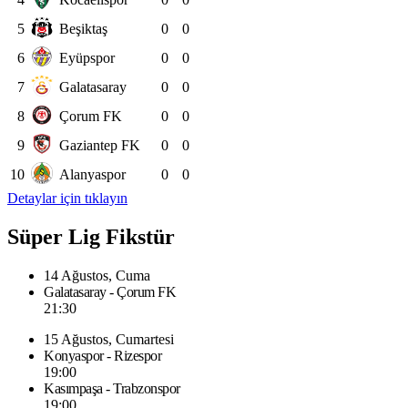
5
Beşiktaş
0
0
6
Eyüpspor
0
0
7
Galatasaray
0
0
8
Çorum FK
0
0
9
Gaziantep FK
0
0
10
Alanyaspor
0
0
Detaylar için tıklayın
Süper Lig Fikstür
14 Ağustos, Cuma
Galatasaray - Çorum FK
21:30
15 Ağustos, Cumartesi
Konyaspor - Rizespor
19:00
Kasımpaşa - Trabzonspor
19:00