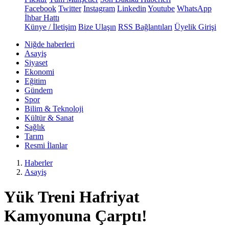
Facebook
Twitter
Instagram
Linkedin
Youtube
WhatsApp
İhbar Hattı
Künye / İletişim
Bize Ulaşın
RSS Bağlantıları
Üyelik Girişi
Niğde haberleri
Asayiş
Siyaset
Ekonomi
Eğitim
Gündem
Spor
Bilim & Teknoloji
Kültür & Sanat
Sağlık
Tarım
Resmi İlanlar
Haberler
Asayiş
Yük Treni Hafriyat
Kamyonuna Çarptı!