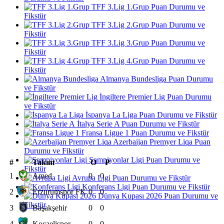
TFF 3.Lig 1.Grup Puan Durumu ve
Fikstür
TFF 3.Lig 2.Grup Puan Durumu ve
Fikstür
TFF 3.Lig 3.Grup Puan Durumu ve
Fikstür
TFF 3.Lig 4.Grup Puan Durumu ve
Fikstür
Almanya Bundesliga Puan Durumu
ve Fikstür
İngiltere Premier Lig Puan Durumu
ve Fikstür
İspanya La Liga Puan Durumu ve Fikstür
İtalya Serie A Puan Durumu ve Fikstür
Fransa Ligue 1 Puan Durumu ve Fikstür
Azerbaijan Premyer Liqa Puan
Durumu ve Fikstür
Şampiyonlar Ligi Puan Durumu ve
#
Takım
O
P
Fikstür
1
Amed
0
0
Avrupa Ligi Puan Durumu ve Fikstür
Konferans Ligi Puan Durumu ve Fikstür
2
Erzurumspor FK
0
0
Dünya Kupası 2026 Puan Durumu ve
Fikstür
3
Başakşehir
0
0
4
Kocaelispor
0
0