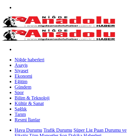
Niğde haberleri
Asayiş
Siyaset
Ekonomi
Eğitim
Gündem
Spor
Bilim & Teknoloji
Kültür & Sanat
Sağlık
Tarım
Resmi İlanlar
Hava Durumu
Trafik Durumu
Süper Lig Puan Durumu ve
Fikstür
Tüm Manşetler
Son Dakika Haberleri