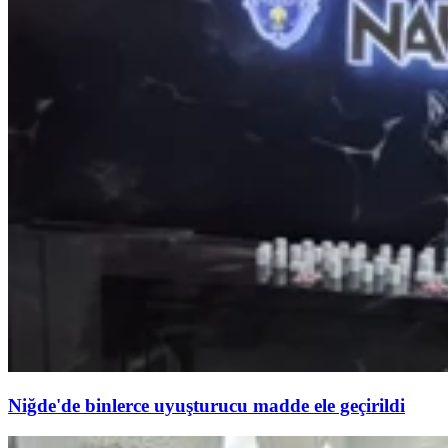
Niğde'de binlerce uyuşturucu madde ele geçirildi