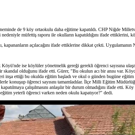
neminde de 9 köy ortaokulu daha eğitime kapatıldı. CHP Niğde Milletve
nedeniyle müfettiş raporu ile okulların kapatıldığını ifade ettiklerini, 
pananların açılacağını ifade ettiklerine dikkat çekti. Uygulamanın Niğd
 Köyü'nde ise köylüler yönetmelik gereği gerekli öğrenci sayısına ul
 bir skandal olduğunu ifade etti. Gürer, "Bu okulun acı bir anısı var. K
ri inşa ettiği bu okulda eğitim başladı ve okul o günden bugüne eğitim 
erle konuşup öğrenci sayısını tamamladılar. İlçe Milli Eğitim Müdürlü
 kapatılmaya çalışılmasını anlaşılır bir durum olmadığını ifade etti. Kö
 eğitim yeterli öğrenci varken neden okulu kapatıyor?" dedi.