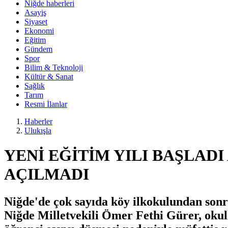
Niğde haberleri
Asayiş
Siyaset
Ekonomi
Eğitim
Gündem
Spor
Bilim & Teknoloji
Kültür & Sanat
Sağlık
Tarım
Resmi İlanlar
Haberler
Ulukışla
YENİ EĞİTİM YILI BAŞLAD
AÇILMADI
Niğde'de çok sayıda köy ilkokulundan sonr
Niğde Milletvekili Ömer Fethi Gürer, okul