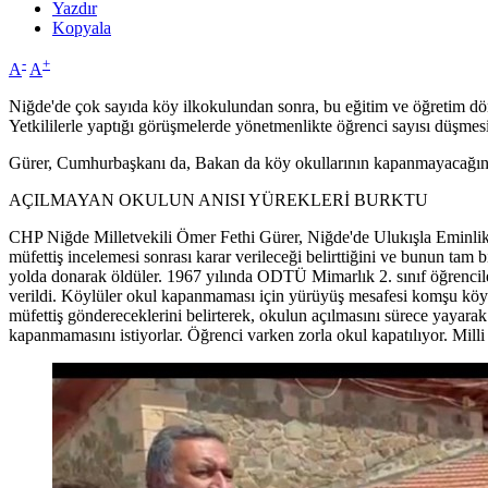
Yazdır
Kopyala
-
+
A
A
Niğde'de çok sayıda köy ilkokulundan sonra, bu eğitim ve öğretim dö
Yetkililerle yaptığı görüşmelerde yönetmenlikte öğrenci sayısı düşmesi 
Gürer, Cumhurbaşkanı da, Bakan da köy okullarının kapanmayacağını, ka
AÇILMAYAN OKULUN ANISI YÜREKLERİ BURKTU
CHP Niğde Milletvekili Ömer Fethi Gürer, Niğde'de Ulukışla Eminlik
müfettiş incelemesi sonrası karar verileceği belirttiğini ve bunun tam
yolda donarak öldüler. 1967 yılında ODTÜ Mimarlık 2. sınıf öğrencile
verildi. Köylüler okul kapanmaması için yürüyüş mesafesi komşu köyl
müfettiş göndereceklerini belirterek, okulun açılmasını sürece yayarak
kapanmamasını istiyorlar. Öğrenci varken zorla okul kapatılıyor. Milli