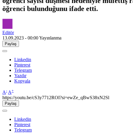
öğrenci sayısı düşmesi nedeniyle müfettiş ra
öğrenci bulunduğunu ifade etti.
Editör
13.09.2023 - 00:00
Yayınlanma
Paylaş
Linkedin
Pinterest
Telegram
Yazdır
Kopyala
-
+
A
A
https://youtu.be/cS3y7712ROI?si=ewZe_qBwS38xN2Sl
Paylaş
Linkedin
Pinterest
Telegram