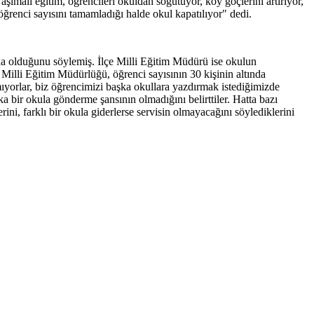
aşımalı eğitim, öğrencileri okuldan soğutuyor, köy göçlerini artırıyor,
öğrenci sayısını tamamladığı halde okul kapatılıyor" dedi.
na olduğunu söylemiş. İlçe Milli Eğitim Müdürü ise okulun
e Milli Eğitim Müdürlüğü, öğrenci sayısının 30 kişinin altında
yorlar, biz öğrencimizi başka okullara yazdırmak istediğimizde
bir okula gönderme şansının olmadığını belirttiler. Hatta bazı
rini, farklı bir okula giderlerse servisin olmayacağını söylediklerini