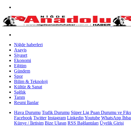
Niğde haberleri
Asayiş
Siyaset
Ekonomi
Eğitim
Gündem
Spor
Bilim & Teknoloji
Kültür & Sanat
Sağlık
Tarım
Resmi İlanlar
Hava Durumu
Trafik Durumu
Süper Lig Puan Durumu ve Fiks
Facebook
Twitter
Instagram
Linkedin
Youtube
WhatsApp İhbar
Künye / İletişim
Bize Ulaşın
RSS Bağlantıları
Üyelik Girişi