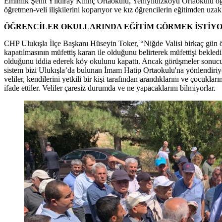
Eminlik Şehit Yıldıray Kılınç Ortaokulu, Yeniyıldızköyü Ortaokulu öğren
öğretmen-veli ilişkilerini koparıyor ve kız öğrencilerin eğitimden uza
ÖĞRENCİLER OKULLARINDA EĞİTİM GÖRMEK İSTİY
CHP Ulukışla İlçe Başkanı Hüseyin Toker, “Niğde Valisi birkaç gün ö
kapatılmasının müfettiş kararı ile olduğunu belirterek müfettişi bekled
olduğunu iddia ederek köy okulunu kapattı. Ancak görüşmeler sonucun
sistem bizi Ulukışla’da bulunan İmam Hatip Ortaokulu'na yönlendiriyo
veliler, kendilerini yetkili bir kişi tarafından arandıklarını ve çocukla
ifade ettiler. Veliler çaresiz durumda ve ne yapacaklarını bilmiyorlar.