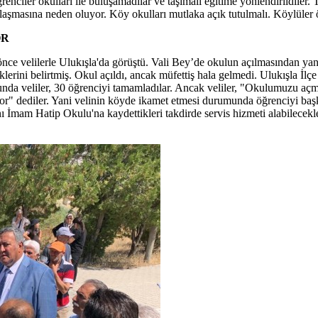
ciler okulları ile buluşamadılar ve taşımalı eğitime yönlendirildiler. T
klaşmasına neden oluyor. Köy okulları mutlaka açık tutulmalı. Köylüler 
OR
nce velilerle Ulukışla'da görüştü. Vali Bey’de okulun açılmasından ya
iklerini belirtmiş. Okul açıldı, ancak müfettiş hala gelmedi. Ulukışla İlç
da veliler, 30 öğrenciyi tamamladılar. Ancak veliler, "Okulumuzu açmı
r" dediler. Yani velinin köyde ikamet etmesi durumunda öğrenciyi başka 
rını İmam Hatip Okulu'na kaydettikleri takdirde servis hizmeti alabilecekle