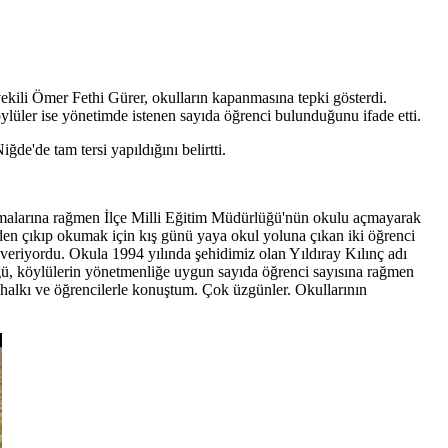
kili Ömer Fethi Gürer, okulların kapanmasına tepki gösterdi.
köylüler ise yönetimde istenen sayıda öğrenci bulunduğunu ifade etti.
e'de tam tersi yapıldığını belirtti.
aşmalarına rağmen İlçe Milli Eğitim Müdürlüğü'nün okulu açmayarak
öyden çıkıp okumak için kış günü yaya okul yoluna çıkan iki öğrenci
veriyordu. Okula 1994 yılında şehidimiz olan Yıldıray Kılınç adı
ğü, köylülerin yönetmenliğe uygun sayıda öğrenci sayısına rağmen
y halkı ve öğrencilerle konuştum. Çok üzgünler. Okullarının