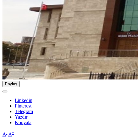
Paylaş
Linkedin
Pinterest
Telegram
Yazdır
Kopyala
-
+
A
A