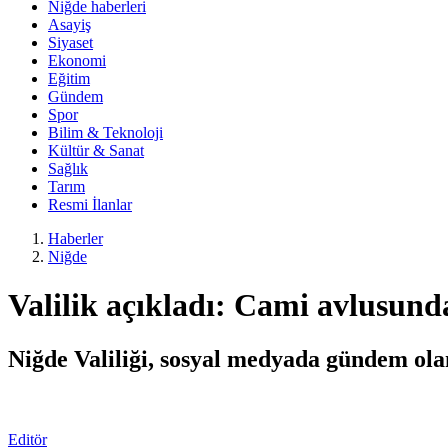
Niğde haberleri
Asayiş
Siyaset
Ekonomi
Eğitim
Gündem
Spor
Bilim & Teknoloji
Kültür & Sanat
Sağlık
Tarım
Resmi İlanlar
Haberler
Niğde
Valilik açıkladı: Cami avlusund
Niğde Valiliği, sosyal medyada gündem ola
Editör