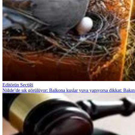
Editörün Seçtiği
Niğde’de sık görülüyor: Balkona kuşlar yuva yapıyorsa dikkat: Bakın