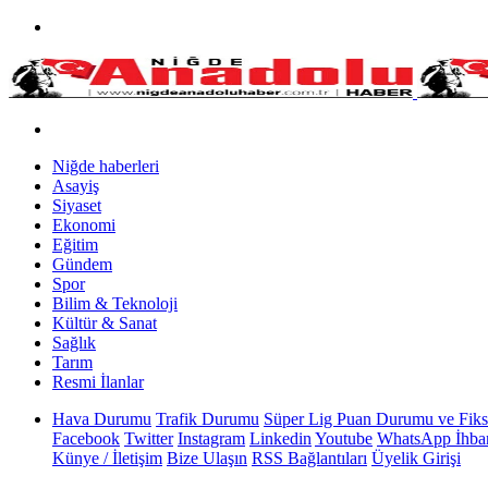
Niğde haberleri
Asayiş
Siyaset
Ekonomi
Eğitim
Gündem
Spor
Bilim & Teknoloji
Kültür & Sanat
Sağlık
Tarım
Resmi İlanlar
Hava Durumu
Trafik Durumu
Süper Lig Puan Durumu ve Fiks
Facebook
Twitter
Instagram
Linkedin
Youtube
WhatsApp İhbar
Künye / İletişim
Bize Ulaşın
RSS Bağlantıları
Üyelik Girişi