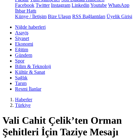
Facebook
Twitter
Instagram
Linkedin
Youtube
WhatsApp
İhbar Hattı
Künye / İletişim
Bize Ulaşın
RSS Bağlantıları
Üyelik Girişi
Niğde haberleri
Asayiş
Siyaset
Ekonomi
Eğitim
Gündem
Spor
Bilim & Teknoloji
Kültür & Sanat
Sağlık
Tarım
Resmi İlanlar
Haberler
Türkiye
Vali Cahit Çelik’ten Orman
Şehitleri İçin Taziye Mesajı