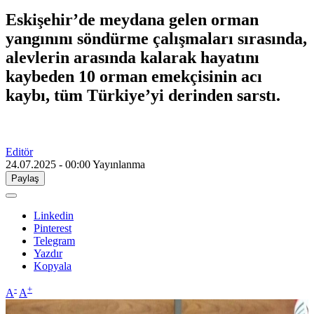
Eskişehir’de meydana gelen orman
yangınını söndürme çalışmaları sırasında,
alevlerin arasında kalarak hayatını
kaybeden 10 orman emekçisinin acı
kaybı, tüm Türkiye’yi derinden sarstı.
Editör
24.07.2025 - 00:00
Yayınlanma
Paylaş
Linkedin
Pinterest
Telegram
Yazdır
Kopyala
-
+
A
A