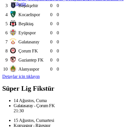
Fikstür
3
Başakşehir
0
0
4
Kocaelispor
0
0
5
Beşiktaş
0
0
6
Eyüpspor
0
0
7
Galatasaray
0
0
8
Çorum FK
0
0
9
Gaziantep FK
0
0
10
Alanyaspor
0
0
Detaylar için tıklayın
Süper Lig Fikstür
14 Ağustos, Cuma
Galatasaray - Çorum FK
21:30
15 Ağustos, Cumartesi
Konyaspor - Rizespor