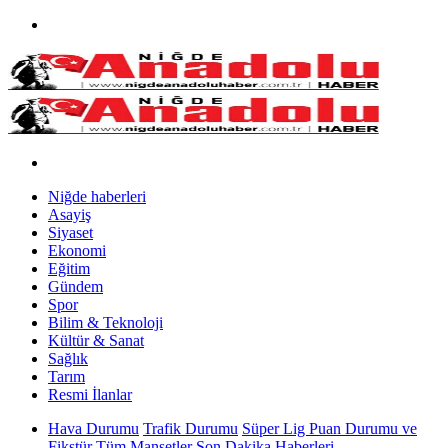
Niğde haberleri
Asayiş
Siyaset
Ekonomi
Eğitim
Gündem
Spor
Bilim & Teknoloji
Kültür & Sanat
Sağlık
Tarım
Resmi İlanlar
Hava Durumu
Trafik Durumu
Süper Lig Puan Durumu ve
Fikstür
Tüm Manşetler
Son Dakika Haberleri