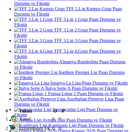
Durumu ve Fikstür
TFF 2.Lig Kırmızı Grup Puan
Durumu ve Fikstür
TFF 3.Lig 1.Grup Puan Durumu ve
Fikstür
TFF 3.Lig 2.Grup Puan Durumu ve
Fikstür
TFF 3.Lig 3.Grup Puan Durumu ve
Fikstür
TFF 3.Lig 4.Grup Puan Durumu ve
Fikstür
Almanya Bundesliga Puan Durumu
ve Fikstür
İngiltere Premier Lig Puan Durumu
ve Fikstür
İspanya La Liga Puan Durumu ve Fikstür
İtalya Serie A Puan Durumu ve Fikstür
Fransa Ligue 1 Puan Durumu ve Fikstür
Azerbaijan Premyer Liqa Puan
Durumu ve Fikstür
Şampiyonlar Ligi Puan Durumu ve
#
Takım
O
P
Fikstür
1
Amed
0
0
Avrupa Ligi Puan Durumu ve Fikstür
Konferans Ligi Puan Durumu ve Fikstür
2
Erzurumspor FK
0
0
Dünya Kupası 2026 Puan Durumu ve