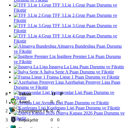
TFF 3.Lig 1.Grup Puan Durumu ve
Fikstür
TFF 3.Lig 2.Grup Puan Durumu ve
Fikstür
TFF 3.Lig 3.Grup Puan Durumu ve
Fikstür
TFF 3.Lig 4.Grup Puan Durumu ve
Fikstür
Almanya Bundesliga Puan Durumu
ve Fikstür
İngiltere Premier Lig Puan Durumu
ve Fikstür
İspanya La Liga Puan Durumu ve Fikstür
İtalya Serie A Puan Durumu ve Fikstür
Fransa Ligue 1 Puan Durumu ve Fikstür
Azerbaijan Premyer Liqa Puan
Durumu ve Fikstür
Şampiyonlar Ligi Puan Durumu ve
#
Takım
O
P
Fikstür
1
Amed
0
0
Avrupa Ligi Puan Durumu ve Fikstür
Konferans Ligi Puan Durumu ve Fikstür
2
Erzurumspor FK
0
0
Dünya Kupası 2026 Puan Durumu ve
Fikstür
3
Başakşehir
0
0