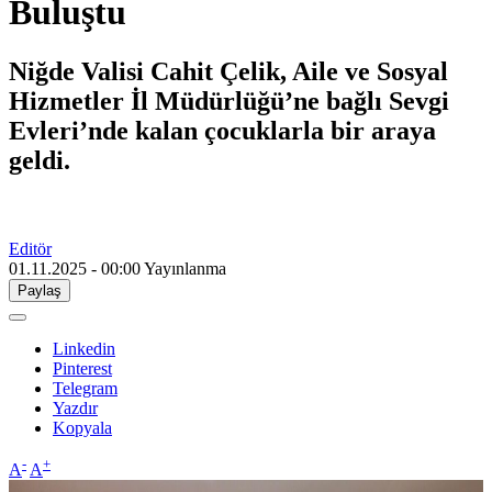
Buluştu
Niğde Valisi Cahit Çelik, Aile ve Sosyal
Hizmetler İl Müdürlüğü’ne bağlı Sevgi
Evleri’nde kalan çocuklarla bir araya
geldi.
Editör
01.11.2025 - 00:00
Yayınlanma
Paylaş
Linkedin
Pinterest
Telegram
Yazdır
Kopyala
-
+
A
A