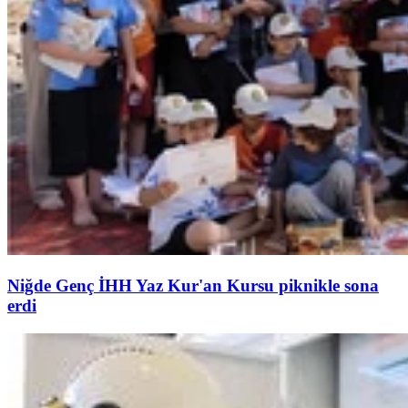
Niğde Genç İHH Yaz Kur'an Kursu piknikle sona
erdi