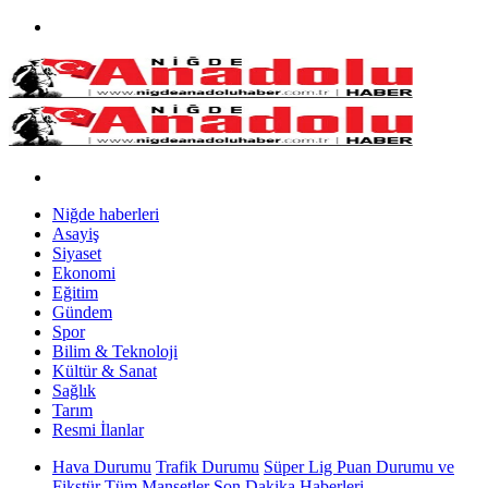
Niğde haberleri
Asayiş
Siyaset
Ekonomi
Eğitim
Gündem
Spor
Bilim & Teknoloji
Kültür & Sanat
Sağlık
Tarım
Resmi İlanlar
Hava Durumu
Trafik Durumu
Süper Lig Puan Durumu ve
Fikstür
Tüm Manşetler
Son Dakika Haberleri