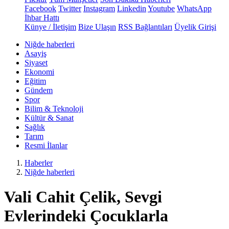
Facebook
Twitter
Instagram
Linkedin
Youtube
WhatsApp
İhbar Hattı
Künye / İletişim
Bize Ulaşın
RSS Bağlantıları
Üyelik Girişi
Niğde haberleri
Asayiş
Siyaset
Ekonomi
Eğitim
Gündem
Spor
Bilim & Teknoloji
Kültür & Sanat
Sağlık
Tarım
Resmi İlanlar
Haberler
Niğde haberleri
Vali Cahit Çelik, Sevgi
Evlerindeki Çocuklarla