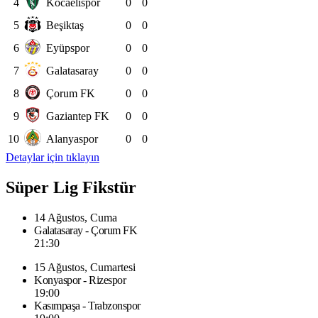
4
Kocaelispor
0
0
5
Beşiktaş
0
0
6
Eyüpspor
0
0
7
Galatasaray
0
0
8
Çorum FK
0
0
9
Gaziantep FK
0
0
10
Alanyaspor
0
0
Detaylar için tıklayın
Süper Lig Fikstür
14 Ağustos, Cuma
Galatasaray - Çorum FK
21:30
15 Ağustos, Cumartesi
Konyaspor - Rizespor
19:00
Kasımpaşa - Trabzonspor