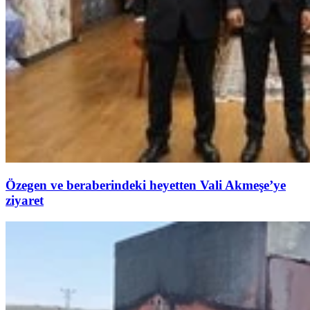
Özegen ve beraberindeki heyetten Vali Akmeşe’ye
ziyaret