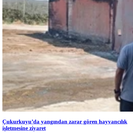
Çukurkuyu’da yangından zarar gören hayvancılık
işletmesine ziyaret