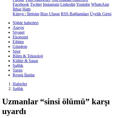
Facebook
Twitter
Instagram
Linkedin
Youtube
WhatsApp
İhbar Hattı
Künye / İletişim
Bize Ulaşın
RSS Bağlantıları
Üyelik Girişi
Niğde haberleri
Asayiş
Siyaset
Ekonomi
Eğitim
Gündem
Spor
Bilim & Teknoloji
Kültür & Sanat
Sağlık
Tarım
Resmi İlanlar
Haberler
Sağlık
Uzmanlar “sinsi ölümü” karşı
uyardı