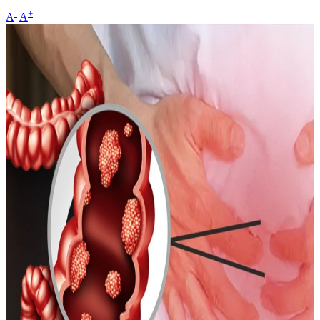
-
+
A
A