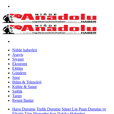
Niğde haberleri
Asayiş
Siyaset
Ekonomi
Eğitim
Gündem
Spor
Bilim & Teknoloji
Kültür & Sanat
Sağlık
Tarım
Resmi İlanlar
Hava Durumu
Trafik Durumu
Süper Lig Puan Durumu ve
Fikstür
Tüm Manşetler
Son Dakika Haberleri