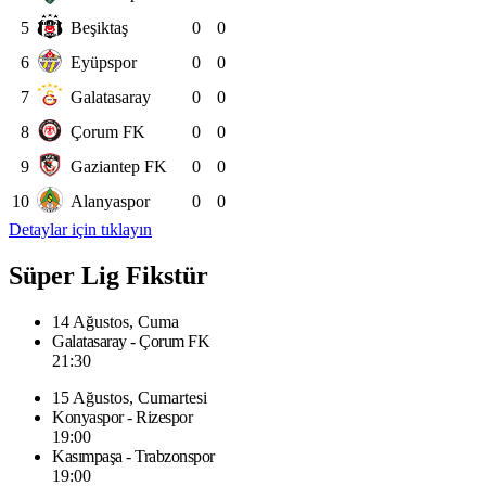
5
Beşiktaş
0
0
6
Eyüpspor
0
0
7
Galatasaray
0
0
8
Çorum FK
0
0
9
Gaziantep FK
0
0
10
Alanyaspor
0
0
Detaylar için tıklayın
Süper Lig Fikstür
14 Ağustos, Cuma
Galatasaray - Çorum FK
21:30
15 Ağustos, Cumartesi
Konyaspor - Rizespor
19:00
Kasımpaşa - Trabzonspor
19:00