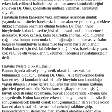
erken fark edilmesi halinde hastaların tamamen kurtulabileceğini
söyleyen Dr. Öner, kontrollerin mutlaka yapılması gerektiğini
söyledi.
Hastaların kolon kanserine yakalanmaması açısından günlük
yaşamda uzun süreler hareketsiz kalmamaları ve yedikleri yemeklere
dikkat etmesinin önem arz ettiğini belirten Dr. Öner, "Aile
bireylerinde kolon kanseri teşhisi olan insanlarında dikkat etmesi
gerekiyor. Kolon kanseri, kalın bağırsakta anormal kötü hücrenin
çoğalması, bunun sonucunda kalın bağırsağı tam tıkaması ve kalın
bağırsak tıkanıklığıyla hastanemize başvuran hasta gruplarıdır.
Kolon kanseri için risk faktörlerine baktığımızda, hareketsiz yaşam,
çok yağlı ve etli yemeklerin tüketilmesi nedenleri sayılabilmektedir"
dedi.
Hastalar Nelere Dikkat Etmeli!
Bunun dışında ailesel yani genetik olarak kanser vakaları
bulunmakta olduğunu aktaran Dr. Öner, "Aile bireylerinde kolon
kanseri teşhisi konulan hastalarda, aile bireyinin tanı konulduğu
yaştan itibaren 10 sene geriye gidilerek hastanın tarama grubuna
girmeleri gerekmektedir. Kolon kanseri şikayetleri karın şişliği,
büyük abdesti rahat yapamama, büyük abdest yerinde kanama gibi
şikayetlerdir. Kolon kanserine erken tanı koyulması halinde şifa ile
sonuçlanabilecek küratif olarak sonuçlanmaktadır. İleri evrede kolon
kanseri alan hastalarda ise medikal onkoloji takibine girip,
kemoradyoterapi işlemlerine maruziyetleri olabilmektedir" diye