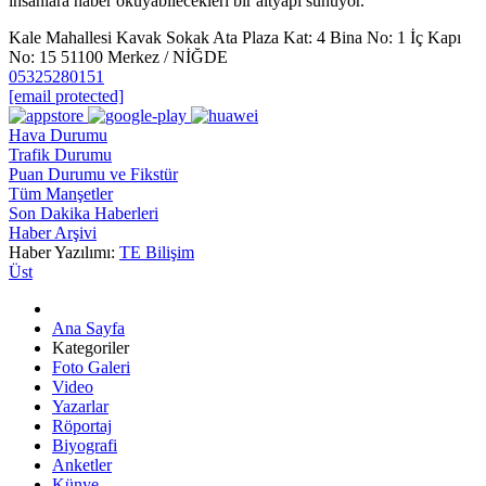
insanlara haber okuyabilecekleri bir altyapı sunuyor.
Kale Mahallesi Kavak Sokak Ata Plaza Kat: 4 Bina No: 1 İç Kapı
No: 15 51100 Merkez / NİĞDE
05325280151
[email protected]
Hava Durumu
Trafik Durumu
Puan Durumu ve Fikstür
Tüm Manşetler
Son Dakika Haberleri
Haber Arşivi
Haber Yazılımı:
TE Bilişim
Üst
Ana Sayfa
Kategoriler
Foto Galeri
Video
Yazarlar
Röportaj
Biyografi
Anketler
Künye