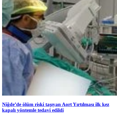
Niğde’de ölüm riski taşıyan Aort Yırtılması ilk kez
kapalı yöntemle tedavi edildi