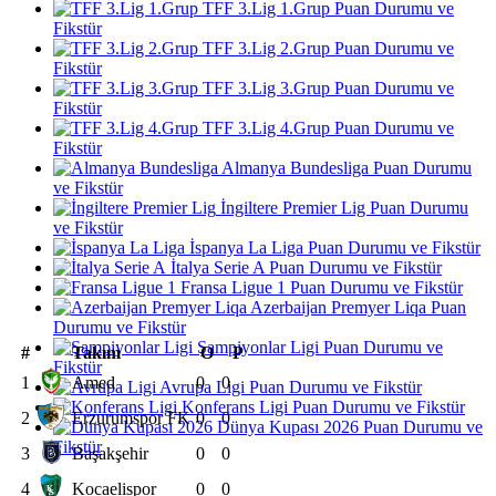
TFF 3.Lig 1.Grup Puan Durumu ve
Fikstür
TFF 3.Lig 2.Grup Puan Durumu ve
Fikstür
TFF 3.Lig 3.Grup Puan Durumu ve
Fikstür
TFF 3.Lig 4.Grup Puan Durumu ve
Fikstür
Almanya Bundesliga Puan Durumu
ve Fikstür
İngiltere Premier Lig Puan Durumu
ve Fikstür
İspanya La Liga Puan Durumu ve Fikstür
İtalya Serie A Puan Durumu ve Fikstür
Fransa Ligue 1 Puan Durumu ve Fikstür
Azerbaijan Premyer Liqa Puan
Durumu ve Fikstür
Şampiyonlar Ligi Puan Durumu ve
#
Takım
O
P
Fikstür
1
Amed
0
0
Avrupa Ligi Puan Durumu ve Fikstür
Konferans Ligi Puan Durumu ve Fikstür
2
Erzurumspor FK
0
0
Dünya Kupası 2026 Puan Durumu ve
Fikstür
3
Başakşehir
0
0
4
Kocaelispor
0
0