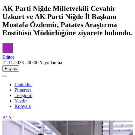
AK Parti Niğde Milletvekili Cevahir
Uzkurt ve AK Parti Niğde İl Başkanı
Mustafa Özdemir, Patates Araştırma
Enstitüsü Müdürlüğüne ziyarete bulundu.
Editör
21.11.2023 - 00:00
Yayınlanma
Paylaş
Linkedin
Pinterest
Telegram
Yazdır
Kopyala
-
+
A
A