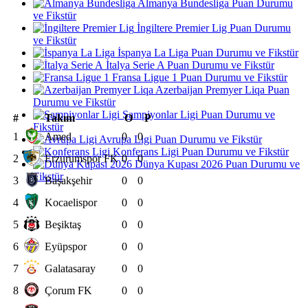
Almanya Bundesliga Puan Durumu
ve Fikstür
İngiltere Premier Lig Puan Durumu
ve Fikstür
İspanya La Liga Puan Durumu ve Fikstür
İtalya Serie A Puan Durumu ve Fikstür
Fransa Ligue 1 Puan Durumu ve Fikstür
Azerbaijan Premyer Liqa Puan
Durumu ve Fikstür
Şampiyonlar Ligi Puan Durumu ve
#
Takım
O
P
Fikstür
1
Amed
0
0
Avrupa Ligi Puan Durumu ve Fikstür
Konferans Ligi Puan Durumu ve Fikstür
2
Erzurumspor FK
0
0
Dünya Kupası 2026 Puan Durumu ve
Fikstür
3
Başakşehir
0
0
4
Kocaelispor
0
0
5
Beşiktaş
0
0
6
Eyüpspor
0
0
7
Galatasaray
0
0
8
Çorum FK
0
0