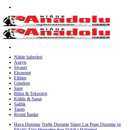
Niğde haberleri
Asayiş
Siyaset
Ekonomi
Eğitim
Gündem
Spor
Bilim & Teknoloji
Kültür & Sanat
Sağlık
Tarım
Resmi İlanlar
Hava Durumu
Trafik Durumu
Süper Lig Puan Durumu ve
Fikstür
Tüm Manşetler
Son Dakika Haberleri