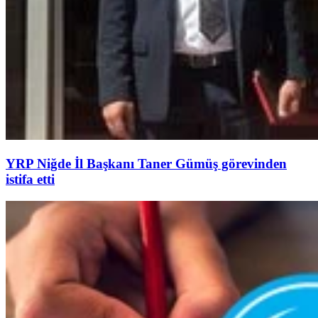
YRP Niğde İl Başkanı Taner Gümüş görevinden
istifa etti