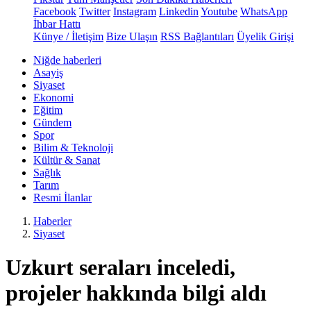
Facebook
Twitter
Instagram
Linkedin
Youtube
WhatsApp
İhbar Hattı
Künye / İletişim
Bize Ulaşın
RSS Bağlantıları
Üyelik Girişi
Niğde haberleri
Asayiş
Siyaset
Ekonomi
Eğitim
Gündem
Spor
Bilim & Teknoloji
Kültür & Sanat
Sağlık
Tarım
Resmi İlanlar
Haberler
Siyaset
Uzkurt seraları inceledi,
projeler hakkında bilgi aldı