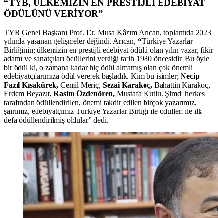
“TYB, ÜLKEMİZİN EN PRESTİJLİ EDEBİYAT
ÖDÜLÜNÜ VERİYOR”
TYB Genel Başkanı Prof. Dr. Musa Kâzım Arıcan, toplantıda 2023
yılında yaşanan gelişmeler değindi. Arıcan,
“
Türkiye Yazarlar
Birliğinin; ülkemizin en prestijli edebiyat ödülü olan yılın yazar, fikir
adamı ve sanatçıları ödüllerini verdiği tarih 1980 öncesidir. Bu öyle
bir ödül ki, o zamana kadar hiç ödül almamış olan çok önemli
edebiyatçılarımıza ödül vererek başladık. Kim bu isimler;
Necip
Fazıl Kısakürek,
Cemil Meriç,
Sezai Karakoç,
Bahattin Karakoç,
Erdem Beyazıt,
Rasim Özdenören,
Mustafa Kutlu. Şimdi herkes
tarafından ödüllendirilen, önemi takdir edilen birçok yazarımız,
şairimiz, edebiyatçımız Türkiye Yazarlar Birliği ile ödülleri ile ilk
defa ödüllendirilmiş oldular” dedi.