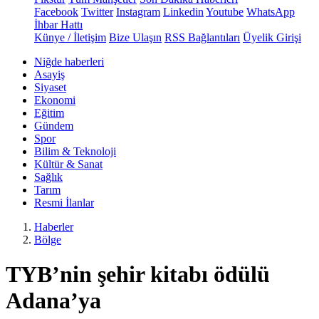
Facebook
Twitter
Instagram
Linkedin
Youtube
WhatsApp
İhbar Hattı
Künye / İletişim
Bize Ulaşın
RSS Bağlantıları
Üyelik Girişi
Niğde haberleri
Asayiş
Siyaset
Ekonomi
Eğitim
Gündem
Spor
Bilim & Teknoloji
Kültür & Sanat
Sağlık
Tarım
Resmi İlanlar
Haberler
Bölge
TYB’nin şehir kitabı ödülü
Adana’ya