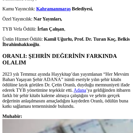
Kamu Yayıncılık:
Kahramanmaraş
Belediyesi,
Özel Yayıncılık:
Nar Yayınları,
TYB Vefa Ödülü:
İrfan Çalışan
,
Üstün Hizmet Ödülü:
Kamil Uğurlu, Prof. Dr. Turan Koç, Belkis
İbrahimhakkıoğlu
.
ORANLI: ŞEHRİN DEĞERİNİN FARKINDA
OLALIM
2023 yılı Temmuz ayında Hayykitap’dan yayımlanan “Her Mevsim
Baharı Yaşayan Şehir ADANA” isimli eseriyle yılın şehir kitabı
ödülüne layık görülen Dr. Çetin Oranlı, duyduğu memnuniyeti ifade
ederek TYB yönetimine teşekkür etti.
Adana
’ya geldiğinden itibaren
farklı bir şehir kitabı kaleme almaya çalıştığını ve şehrin gerçek
değerinin anlaşılmasını amaçladığını kaydeden Oranlı, ödülün buna
katkı sağlaması temennisinde bulundu.
Muhabir: