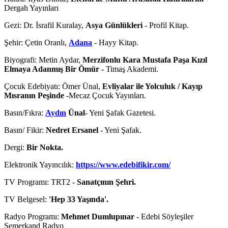
Dergah Yayınları
Gezi: Dr. İsrafil Kuralay,
Asya Günlükleri
- Profil Kitap.
Şehir: Çetin Oranlı,
Adana
- Hayy Kitap.
Biyografi: Metin Aydar,
Merzifonlu Kara Mustafa Paşa Kızıl
Elmaya Adanmış Bir Ömür -
Timaş Akademi.
Çocuk Edebiyatı: Ömer Ünal,
Evliyalar ile Yolculuk / Kayıp
Mısranın Peşinde
-Mecaz Çocuk Yayınları.
Basın/Fıkra:
Aydın
Ünal
- Yeni Şafak Gazetesi.
Basın/ Fikir:
Nedret Ersanel
- Yeni Şafak.
Dergi:
Bir Nokta.
Elektronik Yayıncılık:
https://www.edebifikir.com/
TV Programı: TRT2 -
Sanatçının Şehri.
TV Belgesel:
'Hep 33 Yaşında'.
Radyo Programı:
Mehmet Dumlupınar
- Edebi Söyleşiler
Semerkand Radyo