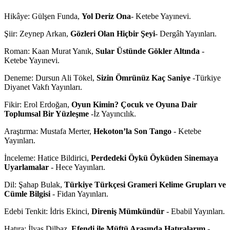
Hikâye: Gülşen Funda,
Yol Deriz Ona
- Ketebe Yayınevi.
Şiir: Zeynep Arkan,
Gözleri Olan Hiçbir Şeyi
- Dergâh Yayınları.
Roman: Kaan Murat Yanık,
Sular Üstünde Gökler Altında
-
Ketebe Yayınevi.
Deneme: Dursun Ali Tökel,
Sizin Ömrünüz Kaç Saniye
-Türkiye
Diyanet Vakfı Yayınları.
Fikir: Erol Erdoğan,
Oyun Kimin? Çocuk ve Oyuna Dair
Toplumsal Bir Yüzleşme
-İz Yayıncılık.
Araştırma: Mustafa Merter,
Hekoton’la Son Tango
- Ketebe
Yayınları.
İnceleme: Hatice Bildirici,
Perdedeki Öykü Öyküden Sinemaya
Uyarlamalar
- Hece Yayınları.
Dil: Şahap Bulak,
Türkiye Türkçesi Grameri Kelime Grupları ve
Cümle Bilgisi
- Fidan Yayınları.
Edebi Tenkit: İdris Ekinci,
Direniş Mümkündür
- Ebabil Yayınları.
Hatıra: İlyas Dilbaz,
Efendi ile Müftü Arasında Hatıralarım
-