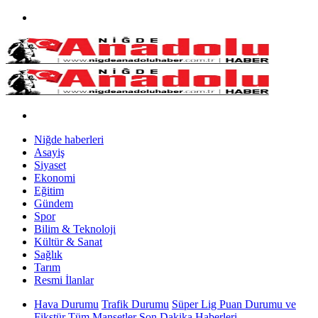
Niğde haberleri
Asayiş
Siyaset
Ekonomi
Eğitim
Gündem
Spor
Bilim & Teknoloji
Kültür & Sanat
Sağlık
Tarım
Resmi İlanlar
Hava Durumu
Trafik Durumu
Süper Lig Puan Durumu ve
Fikstür
Tüm Manşetler
Son Dakika Haberleri