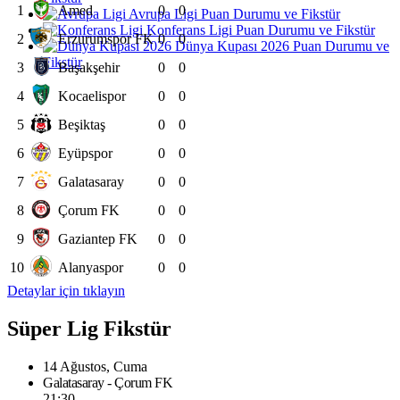
1
Amed
0
0
Avrupa Ligi Puan Durumu ve Fikstür
Konferans Ligi Puan Durumu ve Fikstür
2
Erzurumspor FK
0
0
Dünya Kupası 2026 Puan Durumu ve
Fikstür
3
Başakşehir
0
0
4
Kocaelispor
0
0
5
Beşiktaş
0
0
6
Eyüpspor
0
0
7
Galatasaray
0
0
8
Çorum FK
0
0
9
Gaziantep FK
0
0
10
Alanyaspor
0
0
Detaylar için tıklayın
Süper Lig Fikstür
14 Ağustos, Cuma
Galatasaray - Çorum FK
21:30