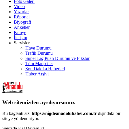
Foto Galeri
Video
Yazarlar
Röportaj
Biyografi
Anketler
Künye
İletişim
Servisler
Hava Durumu
Trafik Durumu
Süper Lig Puan Durumu ve Fikstür
Tüm Manşetler
Son Dakika Haberleri
Haber Arşivi
Web sitemizden ayrılıyorsunuz
Bu bağlantı sizi
https://nigdeanadoluhaber.com.tr
dışındaki bir
siteye yönlendiriyor.
Sayfada Kal
Devam Et