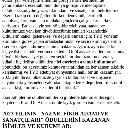
editör, şair ve eleştirmenlerinin görüş ve önerilerinden de
yararlanılarak eser sahibinin dünya görüşü ve ideolojisine
bakılmaksızın yılın yazar, fikir adamı ve sanatçılarını belirliyoruz.
Eserleri takip edip değerlendirirken deneyimli, tecrübeli
edebiyatçıların yanı sıra mutlaka gençlerin çalışmalarına da yer
veriyoruz. Bu vesileyle son 46 yıldır edebiyata, sanata ve
kültürümüze yeni kan diyebileceğimiz isimleri kazandırdık.
Ödüllerin kalıcı, geleneksel ve değerli olması için; TYB yönetim
kurulunda görev yapan arkadaşlarımızın ve seçici kurul üyelerinin
eserleri değerlendirmeye alınmamaktadır. Ayrıca, aynı dalda bir
kişiye üst üste ödül verilmemektedir. Ödül alacak eserler konusunda
büyük bir hassasiyet gösteren seçici kurulumuzun bu davranışı
yılladır hiç değişmediğinden
“iyi eserlerin aranıp bulunması”
yönündeki bu gayretimiz kamuoyu tarafından da her zaman takdirle
karşılanmış ve TYB edebiyat dünyasında haklı bir ün kazanmıştır.
2023 yılında da, ülkemizde yaşanan kültür, sanat ve düşünce
hayatındaki gelişmeleri yakından takip ederek değerlendirdik; ödül
alacak kişi, kurum ve eserlerini belirledik.”
Eser sahiplerine ödüllerinin ileriki günlerde takdim edileceğini
kaydeden Prof. Dr. Arıcan, ödüle layık görülen isimleri tebrik etti.
2023 YILININ "YAZAR, FİKİR ADAMI VE
SANATÇILARI"
ÖDÜLLERİNİ KAZANAN
İSİMLER VE KURUMLAR: