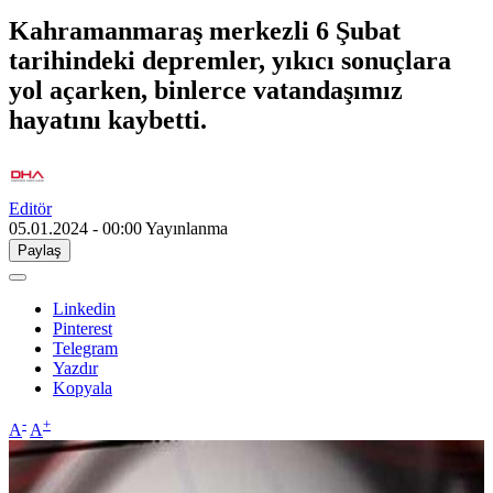
Kahramanmaraş merkezli 6 Şubat
tarihindeki depremler, yıkıcı sonuçlara
yol açarken, binlerce vatandaşımız
hayatını kaybetti.
Editör
05.01.2024 - 00:00
Yayınlanma
Paylaş
Linkedin
Pinterest
Telegram
Yazdır
Kopyala
-
+
A
A