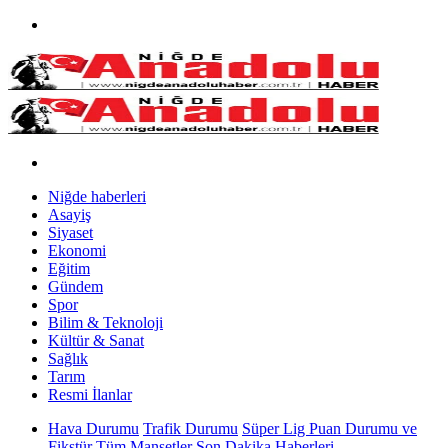
Niğde haberleri
Asayiş
Siyaset
Ekonomi
Eğitim
Gündem
Spor
Bilim & Teknoloji
Kültür & Sanat
Sağlık
Tarım
Resmi İlanlar
Hava Durumu
Trafik Durumu
Süper Lig Puan Durumu ve
Fikstür
Tüm Manşetler
Son Dakika Haberleri