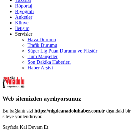
Yazarlar
Röportaj
Biyografi
Anketler
Künye
İletişim
Servisler
Hava Durumu
Trafik Durumu
Süper Lig Puan Durumu ve Fikstür
Tüm Manşetler
Son Dakika Haberleri
Haber Arşivi
Web sitemizden ayrılıyorsunuz
Bu bağlantı sizi
https://nigdeanadoluhaber.com.tr
dışındaki bir
siteye yönlendiriyor.
Sayfada Kal
Devam Et