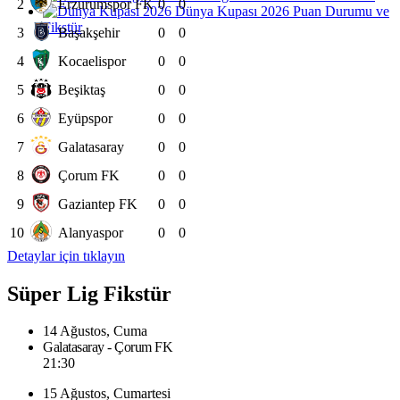
2
Erzurumspor FK
0
0
Dünya Kupası 2026 Puan Durumu ve
Fikstür
3
Başakşehir
0
0
4
Kocaelispor
0
0
5
Beşiktaş
0
0
6
Eyüpspor
0
0
7
Galatasaray
0
0
8
Çorum FK
0
0
9
Gaziantep FK
0
0
10
Alanyaspor
0
0
Detaylar için tıklayın
Süper Lig Fikstür
14 Ağustos, Cuma
Galatasaray - Çorum FK
21:30
15 Ağustos, Cumartesi