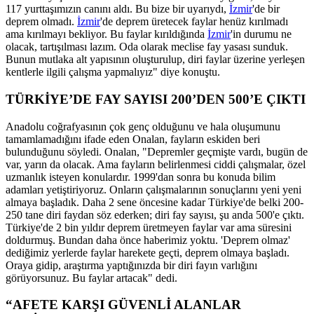
117 yurttaşımızın canını aldı. Bu bize bir uyarıydı,
İzmir
'de bir
deprem olmadı.
İzmir
'de deprem üretecek faylar henüz kırılmadı
ama kırılmayı bekliyor. Bu faylar kırıldığında
İzmir
'in durumu ne
olacak, tartışılması lazım. Oda olarak meclise fay yasası sunduk.
Bunun mutlaka alt yapısının oluşturulup, diri faylar üzerine yerleşen
kentlerle ilgili çalışma yapmalıyız" diye konuştu.
TÜRKİYE’DE FAY SAYISI 200’DEN 500’E ÇIKTI
Anadolu coğrafyasının çok genç olduğunu ve hala oluşumunu
tamamlamadığını ifade eden Onalan, fayların eskiden beri
bulunduğunu söyledi. Onalan, "Depremler geçmişte vardı, bugün de
var, yarın da olacak. Ama fayların belirlenmesi ciddi çalışmalar, özel
uzmanlık isteyen konulardır. 1999'dan sonra bu konuda bilim
adamları yetiştiriyoruz. Onların çalışmalarının sonuçlarını yeni yeni
almaya başladık. Daha 2 sene öncesine kadar Türkiye'de belki 200-
250 tane diri faydan söz ederken; diri fay sayısı, şu anda 500'e çıktı.
Türkiye'de 2 bin yıldır deprem üretmeyen faylar var ama süresini
doldurmuş. Bundan daha önce haberimiz yoktu. 'Deprem olmaz'
dediğimiz yerlerde faylar harekete geçti, deprem olmaya başladı.
Oraya gidip, araştırma yaptığınızda bir diri fayın varlığını
görüyorsunuz. Bu faylar artacak" dedi.
“AFETE KARŞI GÜVENLİ ALANLAR