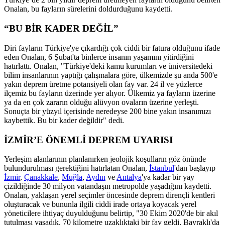
Onalan, bu fayların sürelerini doldurduğunu kaydetti.
“BU BİR KADER DEĞİL”
Diri fayların Türkiye'ye çıkardığı çok ciddi bir fatura olduğunu ifade
eden Onalan, 6 Şubat'ta binlerce insanın yaşamını yitirdiğini
hatırlattı. Onalan, "Türkiye'deki kamu kurumları ve üniversitedeki
bilim insanlarının yaptığı çalışmalara göre, ülkemizde şu anda 500'e
yakın deprem üretme potansiyeli olan fay var. 24 il ve yüzlerce
ilçemiz bu fayların üzerinde yer alıyor. Ülkemiz ya fayların üzerine
ya da en çok zararın olduğu alüvyon ovaların üzerine yerleşti.
Sonuçta bir yüzyıl içerisinde neredeyse 200 bine yakın insanımızı
kaybettik. Bu bir kader değildir" dedi.
İZMİR’E ÖNEMLİ DEPREM UYARISI
Yerleşim alanlarının planlanırken jeolojik koşulların göz önünde
bulundurulması gerektiğini hatırlatan Onalan,
İstanbul
'dan başlayıp
İzmir
,
Çanakkale
,
Muğla
,
Aydın
ve
Antalya
'ya kadar bir yay
çizildiğinde 30 milyon vatandaşın metropolde yaşadığını kaydetti.
Onalan, yaklaşan yerel seçimler öncesinde deprem dirençli kentleri
oluşturacak ve bununla ilgili ciddi irade ortaya koyacak yerel
yöneticilere ihtiyaç duyulduğunu belirtip, "30 Ekim 2020'de bir akıl
tutulması yaşadık. 70 kilometre uzaklıktaki bir fay geldi, Bayraklı'da