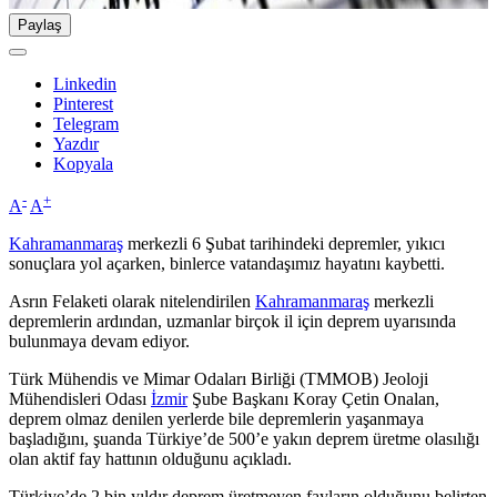
Paylaş
Linkedin
Pinterest
Telegram
Yazdır
Kopyala
-
+
A
A
Kahramanmaraş
merkezli 6 Şubat tarihindeki depremler, yıkıcı
sonuçlara yol açarken, binlerce vatandaşımız hayatını kaybetti.
Asrın Felaketi olarak nitelendirilen
Kahramanmaraş
merkezli
depremlerin ardından, uzmanlar birçok il için deprem uyarısında
bulunmaya devam ediyor.
Türk Mühendis ve Mimar Odaları Birliği (TMMOB) Jeoloji
Mühendisleri Odası
İzmir
Şube Başkanı Koray Çetin Onalan,
deprem olmaz denilen yerlerde bile depremlerin yaşanmaya
başladığını, şuanda Türkiye’de 500’e yakın deprem üretme olasılığı
olan aktif fay hattının olduğunu açıkladı.
Türkiye’de 2 bin yıldır deprem üretmeyen fayların olduğunu belirten