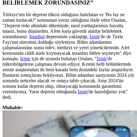
BELİRLEMEK ZORUNDASINIZ”
Türkiye'nin bir deprem ülkesi olduğunu hatırlatan ve 'Bu fay ne
zaman kırılacak?' sorusunun yersiz olduğunu ifade eden Onalan,
"Deprem riski altındaki ülkemizde, nasıl yurttaşlarımızı hayatta
tutarız, bunu düşünelim. Afete karşı güvenli alanlar belirlemek
zorundasınız.
İstanbul
depreminin yaklaştığı,
İzmir
'de de Tuzla
Fayı'nın süresinin dolduğu söyleniyor. Bilim adamlarının
çalışmalarından sonra ödev, merkezi ve yerel yöneticilerindir. Afet
konusunda ciddi irade koymayacak insanları lütfen seçmeyin" diye
konuştu.
İzmir
için de uyarıda bulunan Onalan, "
İzmir
'de
mikrobölgeleme çalışması devam ediyor. Kentin belli bölümlerinde
zemin araştırmaları ile hem karada hem denizdeki faylar araştırılıyor.
Bunların sonuçlarını bekliyoruz. Bilim adamları sanıyorum 2024 yılı
sonunda neticeler alacak ve ortaya tablo çıkacak. Ama 2024'ün
sonuna kadar deprem olup, olmayacağı konusunda garantisini
veremiyoruz. Yarın deprem olduğunda
İzmir
'de hazırlığımız yok"
dedi.
Muhabir: