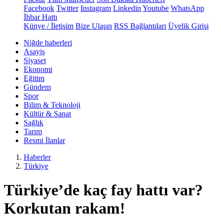
Facebook
Twitter
Instagram
Linkedin
Youtube
WhatsApp
İhbar Hattı
Künye / İletişim
Bize Ulaşın
RSS Bağlantıları
Üyelik Girişi
Niğde haberleri
Asayiş
Siyaset
Ekonomi
Eğitim
Gündem
Spor
Bilim & Teknoloji
Kültür & Sanat
Sağlık
Tarım
Resmi İlanlar
Haberler
Türkiye
Türkiye’de kaç fay hattı var?
Korkutan rakam!