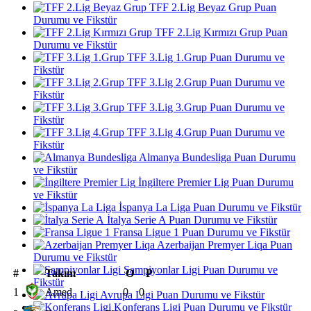
TFF 2.Lig Beyaz Grup Puan
Durumu ve Fikstür
TFF 2.Lig Kırmızı Grup Puan
Durumu ve Fikstür
TFF 3.Lig 1.Grup Puan Durumu ve
Fikstür
TFF 3.Lig 2.Grup Puan Durumu ve
Fikstür
TFF 3.Lig 3.Grup Puan Durumu ve
Fikstür
TFF 3.Lig 4.Grup Puan Durumu ve
Fikstür
Almanya Bundesliga Puan Durumu
ve Fikstür
İngiltere Premier Lig Puan Durumu
ve Fikstür
İspanya La Liga Puan Durumu ve Fikstür
İtalya Serie A Puan Durumu ve Fikstür
Fransa Ligue 1 Puan Durumu ve Fikstür
Azerbaijan Premyer Liqa Puan
Durumu ve Fikstür
Şampiyonlar Ligi Puan Durumu ve
#
Takım
O
P
Fikstür
1
Amed
0
0
Avrupa Ligi Puan Durumu ve Fikstür
Konferans Ligi Puan Durumu ve Fikstür