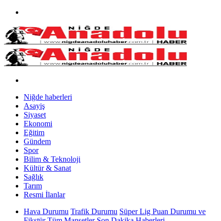
Niğde haberleri
Asayiş
Siyaset
Ekonomi
Eğitim
Gündem
Spor
Bilim & Teknoloji
Kültür & Sanat
Sağlık
Tarım
Resmi İlanlar
Hava Durumu
Trafik Durumu
Süper Lig Puan Durumu ve
Fikstür
Tüm Manşetler
Son Dakika Haberleri