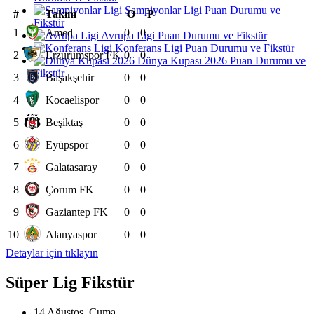
Şampiyonlar Ligi Puan Durumu ve
#
Takım
O
P
Fikstür
1
Amed
0
0
Avrupa Ligi Puan Durumu ve Fikstür
Konferans Ligi Puan Durumu ve Fikstür
2
Erzurumspor FK
0
0
Dünya Kupası 2026 Puan Durumu ve
Fikstür
3
Başakşehir
0
0
4
Kocaelispor
0
0
5
Beşiktaş
0
0
6
Eyüpspor
0
0
7
Galatasaray
0
0
8
Çorum FK
0
0
9
Gaziantep FK
0
0
10
Alanyaspor
0
0
Detaylar için tıklayın
Süper Lig Fikstür
14 Ağustos, Cuma