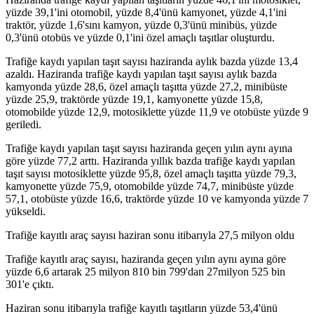
yüzde 39,1'ini otomobil, yüzde 8,4'ünü kamyonet, yüzde 4,1'ini
traktör, yüzde 1,6'sını kamyon, yüzde 0,3'ünü minibüs, yüzde
0,3'ünü otobüs ve yüzde 0,1'ini özel amaçlı taşıtlar oluşturdu.
Trafiğe kaydı yapılan taşıt sayısı haziranda aylık bazda yüzde 13,4
azaldı. Haziranda trafiğe kaydı yapılan taşıt sayısı aylık bazda
kamyonda yüzde 28,6, özel amaçlı taşıtta yüzde 27,2, minibüste
yüzde 25,9, traktörde yüzde 19,1, kamyonette yüzde 15,8,
otomobilde yüzde 12,9, motosiklette yüzde 11,9 ve otobüste yüzde 9
geriledi.
Trafiğe kaydı yapılan taşıt sayısı haziranda geçen yılın aynı ayına
göre yüzde 77,2 arttı. Haziranda yıllık bazda trafiğe kaydı yapılan
taşıt sayısı motosiklette yüzde 95,8, özel amaçlı taşıtta yüzde 79,3,
kamyonette yüzde 75,9, otomobilde yüzde 74,7, minibüste yüzde
57,1, otobüste yüzde 16,6, traktörde yüzde 10 ve kamyonda yüzde 7
yükseldi.
Trafiğe kayıtlı araç sayısı haziran sonu itibarıyla 27,5 milyon oldu
Trafiğe kayıtlı araç sayısı, haziranda geçen yılın aynı ayına göre
yüzde 6,6 artarak 25 milyon 810 bin 799'dan 27milyon 525 bin
301'e çıktı.
Haziran sonu itibarıyla trafiğe kayıtlı taşıtların yüzde 53,4'ünü