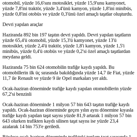
otomobil, yüzde 16,6'sını motosiklet, yüzde 15,9'unu kamyonet,
yüzde 7,8'ini traktör, yüzde 3,4'ünü kamyon, yüzde 1,8'ini minibüs,
yüzde 0,8'ini otobüs ve yüzde 0,3'ünü özel amaçlı taşıtlar oluşturdu.
Devri yapılan araçlar
Haziranda 892 bin 197 taşıtın devri yapıldı. Devri yapılan taşıtların
yüzde 65,4'ü otomobil, yüzde 15,3'ü kamyonet, yüzde 13'ü
motosiklet, yüzde 2,4'ü traktör, yüzde 1,8'i kamyon, yüzde 1,5'i
minibüs, yüzde 0,4'ü otobüs ve yüzde 0,2'si özel amaçlı taşıtlardan
meydana geldi.
Haziranda 75 bin 624 otomobilin trafiğe kaydı yapıldı. Bu
otomobillerin ilk üç sırasında bakıldığında yüzde 14,7 ile Fiat, yüzde
11,7 ile Renault ve yüzde 9 ile Opel markaları yer aldı.
Ocak-haziran döneminde trafiğe kaydı yapılan otomobillerin yüzde
67,2'si benzinli
Ocak-haziran döneminde 1 milyon 57 bin 643 taşıtın trafiğe kaydı
yapıldı. Ocak-haziran döneminde geçen yılın aynı dönemine kıyasla
trafiğe kaydı yapılan taşıt sayısı yüzde 81,9 artarak 1 milyon 57 bin
643 olurken trafikten kaydı silinen taşıt sayısı ise yüzde 23,4
azalarak 14 bin 753'e geriledi.
Böylece ocak-haziran döneminde trafikteki toplam taşıt sayısında 1