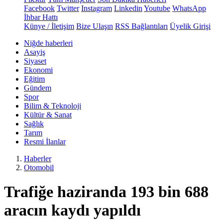
Facebook
Twitter
Instagram
Linkedin
Youtube
WhatsApp
İhbar Hattı
Künye / İletişim
Bize Ulaşın
RSS Bağlantıları
Üyelik Girişi
Niğde haberleri
Asayiş
Siyaset
Ekonomi
Eğitim
Gündem
Spor
Bilim & Teknoloji
Kültür & Sanat
Sağlık
Tarım
Resmi İlanlar
Haberler
Otomobil
Trafiğe haziranda 193 bin 688
aracın kaydı yapıldı