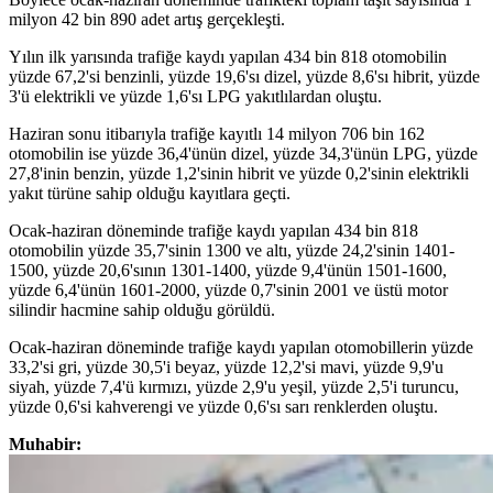
milyon 42 bin 890 adet artış gerçekleşti.
Yılın ilk yarısında trafiğe kaydı yapılan 434 bin 818 otomobilin
yüzde 67,2'si benzinli, yüzde 19,6'sı dizel, yüzde 8,6'sı hibrit, yüzde
3'ü elektrikli ve yüzde 1,6'sı LPG yakıtlılardan oluştu.
Haziran sonu itibarıyla trafiğe kayıtlı 14 milyon 706 bin 162
otomobilin ise yüzde 36,4'ünün dizel, yüzde 34,3'ünün LPG, yüzde
27,8'inin benzin, yüzde 1,2'sinin hibrit ve yüzde 0,2'sinin elektrikli
yakıt türüne sahip olduğu kayıtlara geçti.
Ocak-haziran döneminde trafiğe kaydı yapılan 434 bin 818
otomobilin yüzde 35,7'sinin 1300 ve altı, yüzde 24,2'sinin 1401-
1500, yüzde 20,6'sının 1301-1400, yüzde 9,4'ünün 1501-1600,
yüzde 6,4'ünün 1601-2000, yüzde 0,7'sinin 2001 ve üstü motor
silindir hacmine sahip olduğu görüldü.
Ocak-haziran döneminde trafiğe kaydı yapılan otomobillerin yüzde
33,2'si gri, yüzde 30,5'i beyaz, yüzde 12,2'si mavi, yüzde 9,9'u
siyah, yüzde 7,4'ü kırmızı, yüzde 2,9'u yeşil, yüzde 2,5'i turuncu,
yüzde 0,6'si kahverengi ve yüzde 0,6'sı sarı renklerden oluştu.
Muhabir: