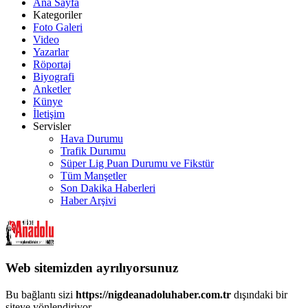
Ana Sayfa
Kategoriler
Foto Galeri
Video
Yazarlar
Röportaj
Biyografi
Anketler
Künye
İletişim
Servisler
Hava Durumu
Trafik Durumu
Süper Lig Puan Durumu ve Fikstür
Tüm Manşetler
Son Dakika Haberleri
Haber Arşivi
Web sitemizden ayrılıyorsunuz
Bu bağlantı sizi
https://nigdeanadoluhaber.com.tr
dışındaki bir
siteye yönlendiriyor.