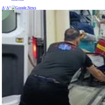
-
+
A
A