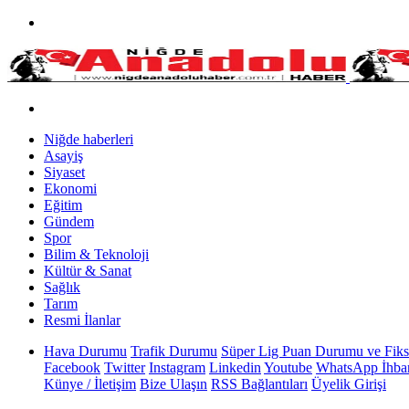
Niğde haberleri
Asayiş
Siyaset
Ekonomi
Eğitim
Gündem
Spor
Bilim & Teknoloji
Kültür & Sanat
Sağlık
Tarım
Resmi İlanlar
Hava Durumu
Trafik Durumu
Süper Lig Puan Durumu ve Fiks
Facebook
Twitter
Instagram
Linkedin
Youtube
WhatsApp İhbar
Künye / İletişim
Bize Ulaşın
RSS Bağlantıları
Üyelik Girişi