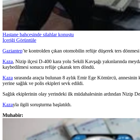
Hastane bahçesinde silahlar konuştu
İçeriği Görüntüle
Gaziantep
’te kontrolden çıkan otomobilin refüje düşerek ters dönmes
Kaza
, Nizip ilçesi D-400 kara yolu Sekili Kavşağı yakınlarında mey
kaybedilmesi sonucu refüje çıkarak ters döndü.
Kaza
sırasında araçta bulunan 8 aylık Emir Ege Kömürcü, annesinin kuc
yerine sağlık ve polis ekipleri sevk edildi.
Sağlık ekiplerinin olay yerindeki ilk müdahalesinin ardından Nizip De
Kaza
yla ilgili soruşturma başlatıldı.
Muhabir: