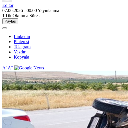
Editör
07.06.2026 - 00:00
Yayınlanma
1 Dk
Okunma Süresi
Paylaş
Linkedin
Pinterest
Telegram
Yazdır
Kopyala
-
+
A
A