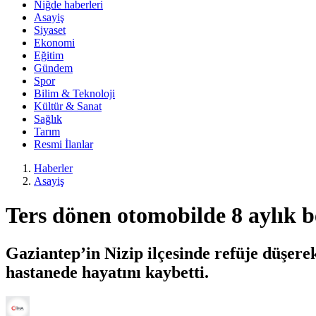
Niğde haberleri
Asayiş
Siyaset
Ekonomi
Eğitim
Gündem
Spor
Bilim & Teknoloji
Kültür & Sanat
Sağlık
Tarım
Resmi İlanlar
Haberler
Asayiş
Ters dönen otomobilde 8 aylık b
Gaziantep’in Nizip ilçesinde refüje düşere
hastanede hayatını kaybetti.