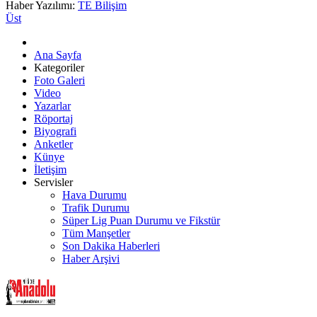
Haber Yazılımı:
TE Bilişim
Üst
Ana Sayfa
Kategoriler
Foto Galeri
Video
Yazarlar
Röportaj
Biyografi
Anketler
Künye
İletişim
Servisler
Hava Durumu
Trafik Durumu
Süper Lig Puan Durumu ve Fikstür
Tüm Manşetler
Son Dakika Haberleri
Haber Arşivi