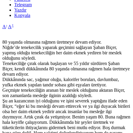
Telegram
Yazdır
Kopyala
-
+
A
A
80 yaşında olmasına rağmen üretmeye devam ediyor.
Niğde’de tenekecilik yaparak geçimini sağlayan Şaban Biçer,
yapmış olduğu tenekeciliğin her daim ekmek yediren bir meslek
olduğunu söyledi.
Tenekeciliğe çırak olarak başlayan ve 55 yıldır sürdüren Şaban
Biçer, kendi dükkânında 80 yaşında olmasına rağmen hala üretmeye
devam ediyor.
Dükkânında sac, yağmur oluğu, kalorifer boruları, davlumbaz,
yufka ekmek yapılan tandır sobası gibi eşyaları üretiyor.
Geçmişte tenekeciliğin aranan bir meslek olduğunu aktaran Biçer,
son zamanlarda mesleğe ilginin azaldığı söyledi.
Şu an kazancının iyi olduğunu ve işini severek yaptığını ifade eden
Biçer, “eğer ki bu mesleği devam ettirecek ve ya ilgi duyacak birileri
olsa her daim ekmek yedirir ancak insanlar bu mesleğe ilgi
duymuyor. Artık çırak da yetişmiyor. Benim yaşım 80. Buna rağmen
hala keyifle çalışıyorum. Dükkânımda bir şeyler üretmek ve
tüketicilerin ihtiyaçlarını gidermek beni mutlu ediyor. Boş durmak
bana göre değil. Hem vaktimi değerlendiriyorum hem de paramı