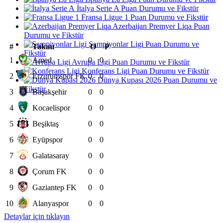
İtalya Serie A Puan Durumu ve Fikstür
Fransa Ligue 1 Puan Durumu ve Fikstür
Azerbaijan Premyer Liqa Puan
Durumu ve Fikstür
Şampiyonlar Ligi Puan Durumu ve
#
Takım
O
P
Fikstür
1
Amed
0
0
Avrupa Ligi Puan Durumu ve Fikstür
Konferans Ligi Puan Durumu ve Fikstür
2
Erzurumspor FK
0
0
Dünya Kupası 2026 Puan Durumu ve
Fikstür
3
Başakşehir
0
0
4
Kocaelispor
0
0
5
Beşiktaş
0
0
6
Eyüpspor
0
0
7
Galatasaray
0
0
8
Çorum FK
0
0
9
Gaziantep FK
0
0
10
Alanyaspor
0
0
Detaylar için tıklayın