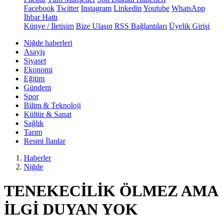
Facebook
Twitter
Instagram
Linkedin
Youtube
WhatsApp
İhbar Hattı
Künye / İletişim
Bize Ulaşın
RSS Bağlantıları
Üyelik Girişi
Niğde haberleri
Asayiş
Siyaset
Ekonomi
Eğitim
Gündem
Spor
Bilim & Teknoloji
Kültür & Sanat
Sağlık
Tarım
Resmi İlanlar
Haberler
Niğde
TENEKECİLİK ÖLMEZ AMA
İLGİ DUYAN YOK