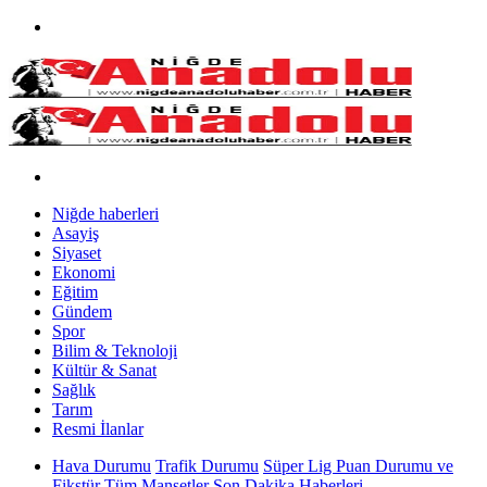
Niğde haberleri
Asayiş
Siyaset
Ekonomi
Eğitim
Gündem
Spor
Bilim & Teknoloji
Kültür & Sanat
Sağlık
Tarım
Resmi İlanlar
Hava Durumu
Trafik Durumu
Süper Lig Puan Durumu ve
Fikstür
Tüm Manşetler
Son Dakika Haberleri