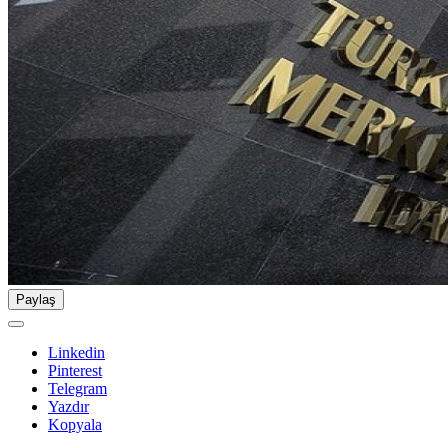
Paylaş
Linkedin
Pinterest
Telegram
Yazdır
Kopyala