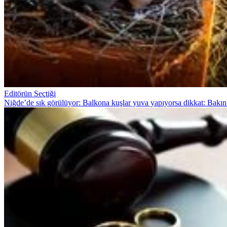
Editörün Seçtiği
Niğde’de sık görülüyor: Balkona kuşlar yuva yapıyorsa dikkat: Bakın