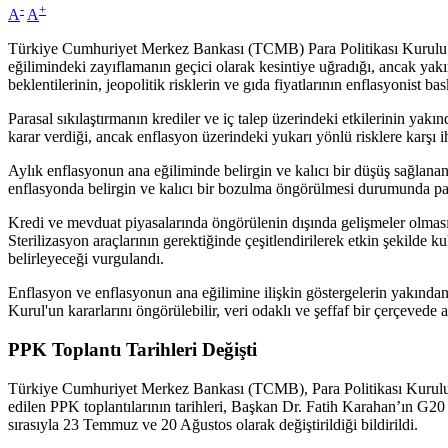
-
+
A
A
Türkiye Cumhuriyet Merkez Bankası (TCMB) Para Politikası Kurulu (PPK
eğilimindeki zayıflamanın geçici olarak kesintiye uğradığı, ancak yakın
beklentilerinin, jeopolitik risklerin ve gıda fiyatlarının enflasyonist ba
Parasal sıkılaştırmanın krediler ve iç talep üzerindeki etkilerinin yak
karar verdiği, ancak enflasyon üzerindeki yukarı yönlü risklere karşı iht
Aylık enflasyonun ana eğiliminde belirgin ve kalıcı bir düşüş sağlanan
enflasyonda belirgin ve kalıcı bir bozulma öngörülmesi durumunda para 
Kredi ve mevduat piyasalarında öngörülenin dışında gelişmeler olması 
Sterilizasyon araçlarının gerektiğinde çeşitlendirilerek etkin şekilde 
belirleyeceği vurgulandı.
Enflasyon ve enflasyonun ana eğilimine ilişkin göstergelerin yakından t
Kurul'un kararlarını öngörülebilir, veri odaklı ve şeffaf bir çerçevede 
PPK Toplantı Tarihleri Değişti
Türkiye Cumhuriyet Merkez Bankası (TCMB), Para Politikası Kurulu (P
edilen PPK toplantılarının tarihleri, Başkan Dr. Fatih Karahan’ın 
sırasıyla 23 Temmuz ve 20 Ağustos olarak değiştirildiği bildirildi.