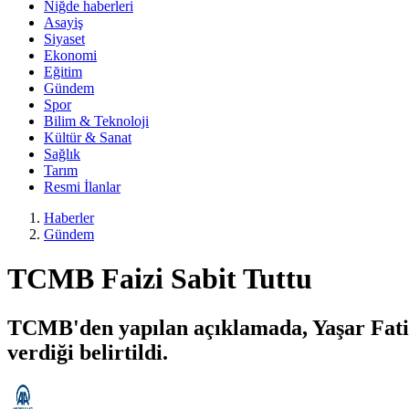
Niğde haberleri
Asayiş
Siyaset
Ekonomi
Eğitim
Gündem
Spor
Bilim & Teknoloji
Kültür & Sanat
Sağlık
Tarım
Resmi İlanlar
Haberler
Gündem
TCMB Faizi Sabit Tuttu
TCMB'den yapılan açıklamada, Yaşar Fatih
verdiği belirtildi.