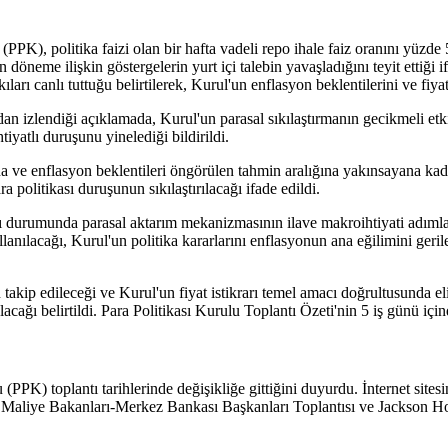
), politika faizi olan bir hafta vadeli repo ihale faiz oranını yüzde 
 döneme ilişkin göstergelerin yurt içi talebin yavaşladığını teyit ettiğ
skıları canlı tuttuğu belirtilerek, Kurul'un enflasyon beklentilerini ve fi
ından izlendiği açıklamada, Kurul'un parasal sıkılaştırmanın gecikmeli et
iyatlı duruşunu yinelediği bildirildi.
a ve enflasyon beklentileri öngörülen tahmin aralığına yakınsayana kada
politikası duruşunun sıkılaştırılacağı ifade edildi.
durumunda parasal aktarım mekanizmasının ilave makroihtiyati adımlarla 
kullanılacağı, Kurul'un politika kararlarını enflasyonun ana eğilimini ge
akip edileceği ve Kurul'un fiyat istikrarı temel amacı doğrultusunda elin
alacağı belirtildi. Para Politikası Kurulu Toplantı Özeti'nin 5 iş günü i
PK) toplantı tarihlerinde değişikliğe gittiğini duyurdu. İnternet site
G20 Maliye Bakanları-Merkez Bankası Başkanları Toplantısı ve Jackson 