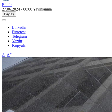
Editör
27.06.2024 - 00:00
Yayınlanma
Paylaş
Linkedin
Pinterest
Telegram
Yazdır
Kopyala
-
+
A
A