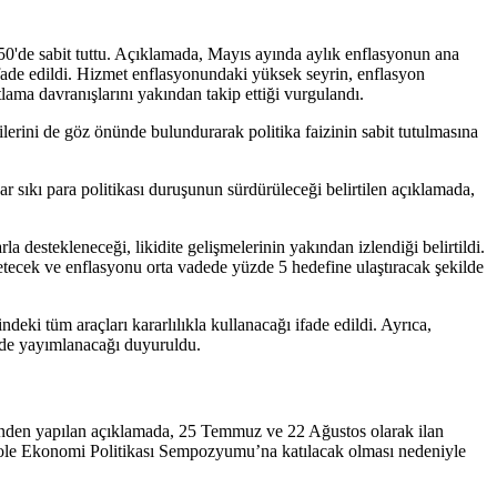
50'de sabit tuttu. Açıklamada, Mayıs ayında aylık enflasyonun ana
i ifade edildi. Hizmet enflasyonundaki yüksek seyrin, enflasyon
yatlama davranışlarını yakından takip ettiği vurgulandı.
kilerini de göz önünde bulundurarak politika faizinin sabit tutulmasına
r sıkı para politikası duruşunun sürdürüleceği belirtilen açıklamada,
destekleneceği, likidite gelişmelerinin yakından izlendiği belirtildi.
riletecek ve enflasyonu orta vadede yüzde 5 hedefine ulaştıracak şekilde
deki tüm araçları kararlılıkla kullanacağı ifade edildi. Ayrıca,
çinde yayımlanacağı duyuruldu.
sinden yapılan açıklamada, 25 Temmuz ve 22 Ağustos olarak ilan
Hole Ekonomi Politikası Sempozyumu’na katılacak olması nedeniyle