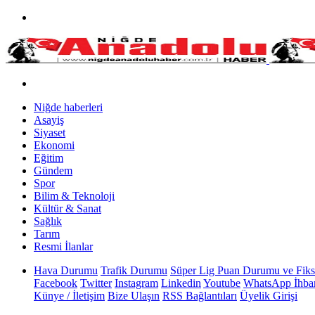
Niğde haberleri
Asayiş
Siyaset
Ekonomi
Eğitim
Gündem
Spor
Bilim & Teknoloji
Kültür & Sanat
Sağlık
Tarım
Resmi İlanlar
Hava Durumu
Trafik Durumu
Süper Lig Puan Durumu ve Fiks
Facebook
Twitter
Instagram
Linkedin
Youtube
WhatsApp İhbar
Künye / İletişim
Bize Ulaşın
RSS Bağlantıları
Üyelik Girişi