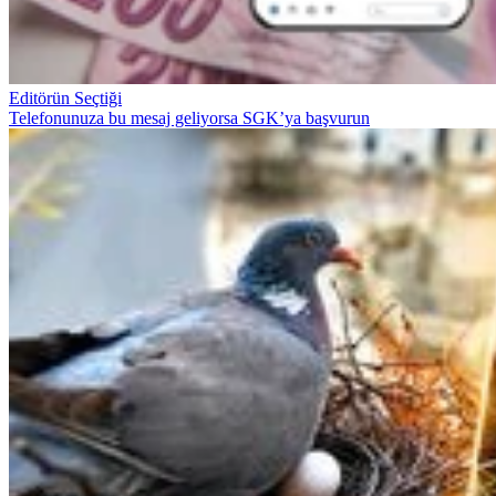
Editörün Seçtiği
Telefonunuza bu mesaj geliyorsa SGK’ya başvurun