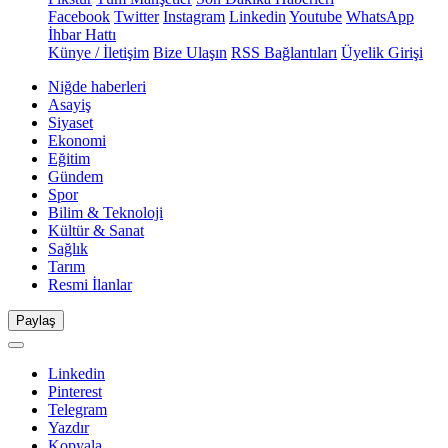
Facebook
Twitter
Instagram
Linkedin
Youtube
WhatsApp
İhbar Hattı
Künye / İletişim
Bize Ulaşın
RSS Bağlantıları
Üyelik Girişi
Niğde haberleri
Asayiş
Siyaset
Ekonomi
Eğitim
Gündem
Spor
Bilim & Teknoloji
Kültür & Sanat
Sağlık
Tarım
Resmi İlanlar
Paylaş
Linkedin
Pinterest
Telegram
Yazdır
Kopyala