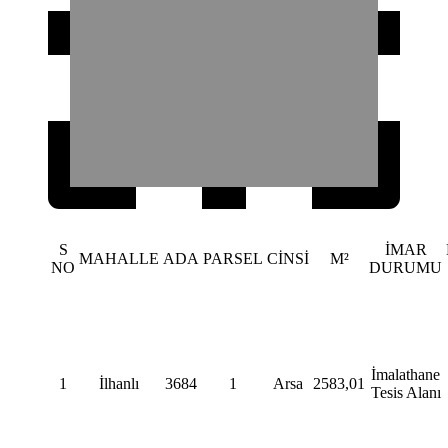
S
İMAR
MAHALLE
ADA
PARSEL
CİNSİ
M²
NO
DURUMU
İmalathane
1
İlhanlı
3684
1
Arsa
2583,01
Tesis Alanı