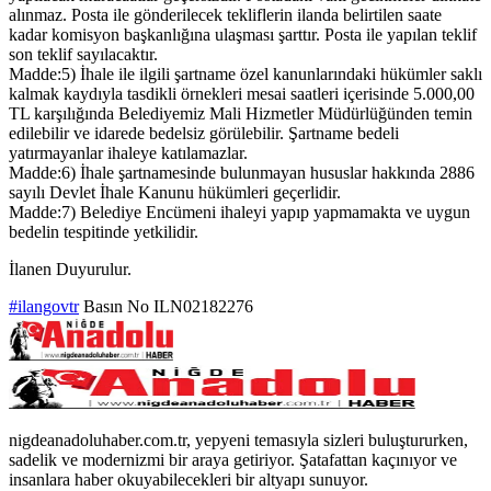
alınmaz. Posta ile gönderilecek tekliflerin ilanda belirtilen saate
kadar komisyon başkanlığına ulaşması şarttır. Posta ile yapılan teklif
son teklif sayılacaktır.
Madde:5) İhale ile ilgili şartname özel kanunlarındaki hükümler saklı
kalmak kaydıyla tasdikli örnekleri mesai saatleri içerisinde 5.000,00
TL karşılığında Belediyemiz Mali Hizmetler Müdürlüğünden temin
edilebilir ve idarede bedelsiz görülebilir. Şartname bedeli
yatırmayanlar ihaleye katılamazlar.
Madde:6) İhale şartnamesinde bulunmayan hususlar hakkında 2886
sayılı Devlet İhale Kanunu hükümleri geçerlidir.
Madde:7) Belediye Encümeni ihaleyi yapıp yapmamakta ve uygun
bedelin tespitinde yetkilidir.
İlanen Duyurulur.
#ilangovtr
Basın No ILN02182276
nigdeanadoluhaber.com.tr, yepyeni temasıyla sizleri buluştururken,
sadelik ve modernizmi bir araya getiriyor. Şatafattan kaçınıyor ve
insanlara haber okuyabilecekleri bir altyapı sunuyor.