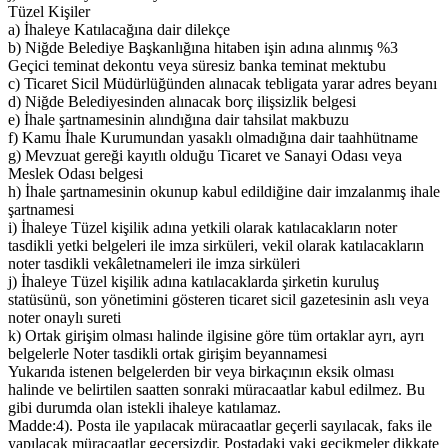
Tüzel Kişiler
a) İhaleye Katılacağına dair dilekçe
b) Niğde Belediye Başkanlığına hitaben işin adına alınmış %3
Geçici teminat dekontu veya süresiz banka teminat mektubu
c) Ticaret Sicil Müdürlüğünden alınacak tebligata yarar adres beyanı
d) Niğde Belediyesinden alınacak borç ilişsizlik belgesi
e) İhale şartnamesinin alındığına dair tahsilat makbuzu
f) Kamu İhale Kurumundan yasaklı olmadığına dair taahhütname
g) Mevzuat gereği kayıtlı olduğu Ticaret ve Sanayi Odası veya
Meslek Odası belgesi
h) İhale şartnamesinin okunup kabul edildiğine dair imzalanmış ihale
şartnamesi
i) İhaleye Tüzel kişilik adına yetkili olarak katılacakların noter
tasdikli yetki belgeleri ile imza sirküleri, vekil olarak katılacakların
noter tasdikli vekâletnameleri ile imza sirküleri
j) İhaleye Tüzel kişilik adına katılacaklarda şirketin kuruluş
statüsünü, son yönetimini gösteren ticaret sicil gazetesinin aslı veya
noter onaylı sureti
k) Ortak girişim olması halinde ilgisine göre tüm ortaklar ayrı, ayrı
belgelerle Noter tasdikli ortak girişim beyannamesi
Yukarıda istenen belgelerden bir veya birkaçının eksik olması
halinde ve belirtilen saatten sonraki müracaatlar kabul edilmez. Bu
gibi durumda olan istekli ihaleye katılamaz.
Madde:4). Posta ile yapılacak müracaatlar geçerli sayılacak, faks ile
yapılacak müracaatlar geçersizdir. Postadaki vaki gecikmeler dikkate