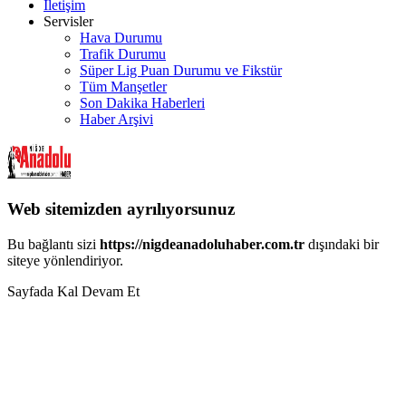
İletişim
Servisler
Hava Durumu
Trafik Durumu
Süper Lig Puan Durumu ve Fikstür
Tüm Manşetler
Son Dakika Haberleri
Haber Arşivi
Web sitemizden ayrılıyorsunuz
Bu bağlantı sizi
https://nigdeanadoluhaber.com.tr
dışındaki bir
siteye yönlendiriyor.
Sayfada Kal
Devam Et