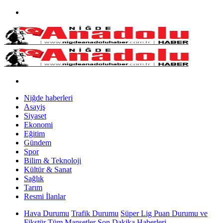
Niğde haberleri
Asayiş
Siyaset
Ekonomi
Eğitim
Gündem
Spor
Bilim & Teknoloji
Kültür & Sanat
Sağlık
Tarım
Resmi İlanlar
Hava Durumu
Trafik Durumu
Süper Lig Puan Durumu ve
Fikstür
Tüm Manşetler
Son Dakika Haberleri