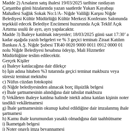
Madde 2) Arsaların satış ihalesi 19/03/2025 tarihine rastlayan
Çarşamba günü hizalarında yazan saatlerde Yukarı Kayabaşı
Mahallesi Sağlık Sokak No:1/A- Niğde Valiliği Karşısı Niğde
Belediyesi Kültür Müdürlüğü Kültür Merkezi Konferans Salonunda
teşekkül edecek Belediye Encümeni huzurunda Açık Teklif Açık
Artırma usulü ile ayrı, ayrı yapılacaktır.
Madde 3) İhaleye katılmak isteyenler; 18/03/2025 günü saat 17:30’ a
kadar aşağıda yazılı belgeleri ve % 3 geçici teminatı Ziraat Katılım
Bankası A.Ş. Niğde Şubesi TR40 0020 9000 0011 0912 0000 01
nolu Niğde Belediyesi hesabına ödeyip, Mali Hizmetler
Müdürlüğüne teslim edilecektir.
Gerçek Kişiler
a) İhaleye katılacağına dair dilekçe
b) İşin adına hitaben %3 tutarında geçici teminat makbuzu veya
süresiz teminat mektubu
c) Nüfus cüzdan fotokopisi
d) Niğde belediyesinden alınacak borç ilişsizlik belgesi
e) İhale şartnamesinin alındığına dair tahsilat makbuzu
f) Vekâleten ihaleye katılma halinde istekli adına katılan kişinin noter
tasdikli vekâletnamesi
g) İhale şartnamesinin okunup kabul edildiğine dair imzalanmış ihale
şartnamesi
h) Kamu ihale kurumundan yasaklı olmadığına dair taahhütname
i) İkametgah belgesi
j) Noter onaylı imza beyannamesi