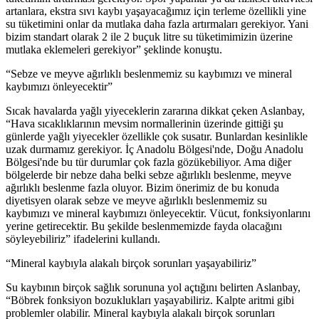
artanlara, ekstra sıvı kaybı yaşayacağımız için terleme özellikli yine
su tüketimini onlar da mutlaka daha fazla artırmaları gerekiyor. Yani
bizim standart olarak 2 ile 2 buçuk litre su tüketimimizin üzerine
mutlaka eklemeleri gerekiyor” şeklinde konuştu.
“Sebze ve meyve ağırlıklı beslenmemiz su kaybımızı ve mineral
kaybımızı önleyecektir”
Sıcak havalarda yağlı yiyeceklerin zararına dikkat çeken Aslanbay,
“Hava sıcaklıklarının mevsim normallerinin üzerinde gittiği şu
günlerde yağlı yiyecekler özellikle çok susatır. Bunlardan kesinlikle
uzak durmamız gerekiyor. İç Anadolu Bölgesi'nde, Doğu Anadolu
Bölgesi'nde bu tür durumlar çok fazla gözükebiliyor. Ama diğer
bölgelerde bir nebze daha belki sebze ağırlıklı beslenme, meyve
ağırlıklı beslenme fazla oluyor. Bizim önerimiz de bu konuda
diyetisyen olarak sebze ve meyve ağırlıklı beslenmemiz su
kaybımızı ve mineral kaybımızı önleyecektir. Vücut, fonksiyonlarını
yerine getirecektir. Bu şekilde beslenmemizde fayda olacağını
söyleyebiliriz” ifadelerini kullandı.
“Mineral kaybıyla alakalı birçok sorunları yaşayabiliriz”
Su kaybının birçok sağlık sorununa yol açtığını belirten Aslanbay,
“Böbrek fonksiyon bozuklukları yaşayabiliriz. Kalpte aritmi gibi
problemler olabilir. Mineral kaybıyla alakalı birçok sorunları