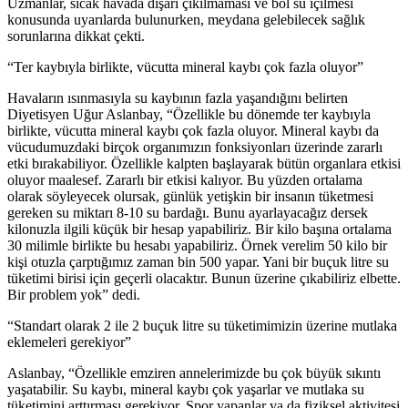
Uzmanlar, sıcak havada dışarı çıkılmaması ve bol su içilmesi
konusunda uyarılarda bulunurken, meydana gelebilecek sağlık
sorunlarına dikkat çekti.
“Ter kaybıyla birlikte, vücutta mineral kaybı çok fazla oluyor”
Havaların ısınmasıyla su kaybının fazla yaşandığını belirten
Diyetisyen Uğur Aslanbay, “Özellikle bu dönemde ter kaybıyla
birlikte, vücutta mineral kaybı çok fazla oluyor. Mineral kaybı da
vücudumuzdaki birçok organımızın fonksiyonları üzerinde zararlı
etki bırakabiliyor. Özellikle kalpten başlayarak bütün organlara etkisi
oluyor maalesef. Zararlı bir etkisi kalıyor. Bu yüzden ortalama
olarak söyleyecek olursak, günlük yetişkin bir insanın tüketmesi
gereken su miktarı 8-10 su bardağı. Bunu ayarlayacağız dersek
kilonuzla ilgili küçük bir hesap yapabiliriz. Bir kilo başına ortalama
30 milimle birlikte bu hesabı yapabiliriz. Örnek verelim 50 kilo bir
kişi otuzla çarptığımız zaman bin 500 yapar. Yani bir buçuk litre su
tüketimi birisi için geçerli olacaktır. Bunun üzerine çıkabiliriz elbette.
Bir problem yok” dedi.
“Standart olarak 2 ile 2 buçuk litre su tüketimimizin üzerine mutlaka
eklemeleri gerekiyor”
Aslanbay, “Özellikle emziren annelerimizde bu çok büyük sıkıntı
yaşatabilir. Su kaybı, mineral kaybı çok yaşarlar ve mutlaka su
tüketimini arttırması gerekiyor. Spor yapanlar ya da fiziksel aktivitesi