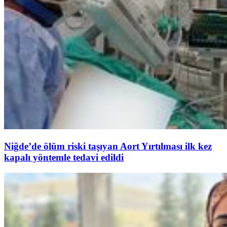
Niğde’de ölüm riski taşıyan Aort Yırtılması ilk kez
kapalı yöntemle tedavi edildi