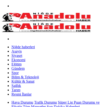
Niğde haberleri
Asayiş
Siyaset
Ekonomi
Eğitim
Gündem
Spor
Bilim & Teknoloji
Kültür & Sanat
Sağlık
Tarım
Resmi İlanlar
Hava Durumu
Trafik Durumu
Süper Lig Puan Durumu ve
Fikstür
Tüm Manşetler
Son Dakika Haberleri