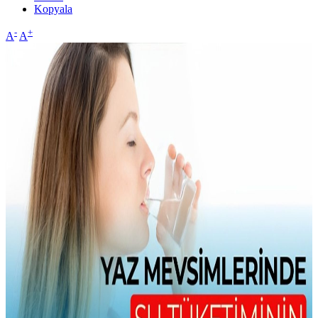
Kopyala
-
+
A
A