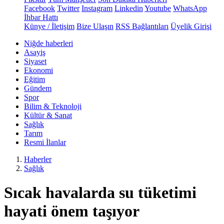
Facebook
Twitter
Instagram
Linkedin
Youtube
WhatsApp
İhbar Hattı
Künye / İletişim
Bize Ulaşın
RSS Bağlantıları
Üyelik Girişi
Niğde haberleri
Asayiş
Siyaset
Ekonomi
Eğitim
Gündem
Spor
Bilim & Teknoloji
Kültür & Sanat
Sağlık
Tarım
Resmi İlanlar
Haberler
Sağlık
Sıcak havalarda su tüketimi
hayati önem taşıyor