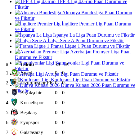
TFF 3.Lig 4.Grup Puan Durumu ve
Fikstür
Almanya Bundesliga Puan Durumu
ve Fikstür
İngiltere Premier Lig Puan Durumu
ve Fikstür
İspanya La Liga Puan Durumu ve Fikstür
İtalya Serie A Puan Durumu ve Fikstür
Fransa Ligue 1 Puan Durumu ve Fikstür
Azerbaijan Premyer Liqa Puan
Durumu ve Fikstür
Şampiyonlar Ligi Puan Durumu ve
#
Takım
O
P
Fikstür
1
Amed
0
0
Avrupa Ligi Puan Durumu ve Fikstür
Konferans Ligi Puan Durumu ve Fikstür
2
Erzurumspor FK
0
0
Dünya Kupası 2026 Puan Durumu ve
Fikstür
3
Başakşehir
0
0
4
Kocaelispor
0
0
5
Beşiktaş
0
0
6
Eyüpspor
0
0
7
Galatasaray
0
0