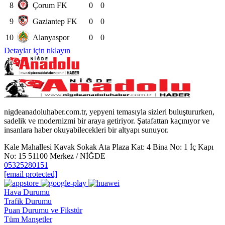
8
Çorum FK
0
0
9
Gaziantep FK
0
0
10
Alanyaspor
0
0
Detaylar için tıklayın
nigdeanadoluhaber.com.tr, yepyeni temasıyla sizleri buluştururken,
sadelik ve modernizmi bir araya getiriyor. Şatafattan kaçınıyor ve
insanlara haber okuyabilecekleri bir altyapı sunuyor.
Kale Mahallesi Kavak Sokak Ata Plaza Kat: 4 Bina No: 1 İç Kapı
No: 15 51100 Merkez / NİĞDE
05325280151
[email protected]
Hava Durumu
Trafik Durumu
Puan Durumu ve Fikstür
Tüm Manşetler