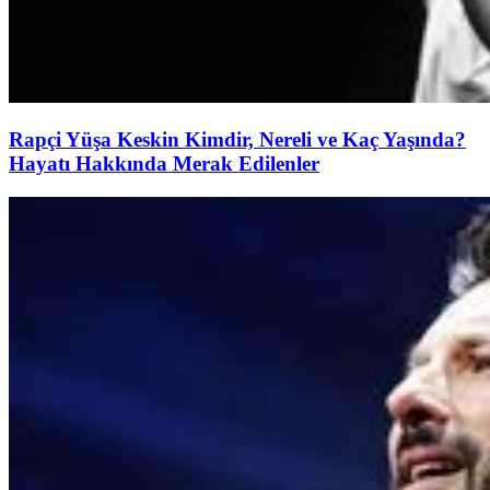
Rapçi Yüşa Keskin Kimdir, Nereli ve Kaç Yaşında?
Hayatı Hakkında Merak Edilenler