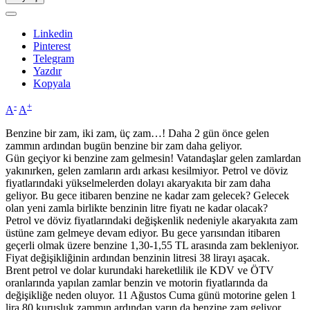
Linkedin
Pinterest
Telegram
Yazdır
Kopyala
-
+
A
A
Benzine bir zam, iki zam, üç zam…! Daha 2 gün önce gelen
zammın ardından bugün benzine bir zam daha geliyor.
Gün geçiyor ki benzine zam gelmesin! Vatandaşlar gelen zamlardan
yakınırken, gelen zamların ardı arkası kesilmiyor. Petrol ve döviz
fiyatlarındaki yükselmelerden dolayı akaryakıta bir zam daha
geliyor. Bu gece itibaren benzine ne kadar zam gelecek? Gelecek
olan yeni zamla birlikte benzinin litre fiyatı ne kadar olacak?
Petrol ve döviz fiyatlarındaki değişkenlik nedeniyle akaryakıta zam
üstüne zam gelmeye devam ediyor. Bu gece yarısından itibaren
geçerli olmak üzere benzine 1,30-1,55 TL arasında zam bekleniyor.
Fiyat değişikliğinin ardından benzinin litresi 38 lirayı aşacak.
Brent petrol ve dolar kurundaki hareketlilik ile KDV ve ÖTV
oranlarında yapılan zamlar benzin ve motorin fiyatlarında da
değişikliğe neden oluyor. 11 Ağustos Cuma günü motorine gelen 1
lira 80 kuruşluk zammın ardından yarın da benzine zam geliyor.