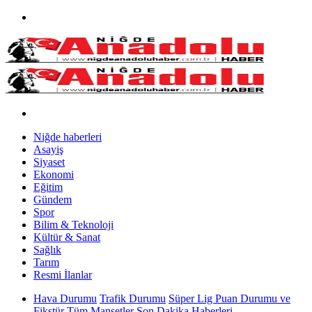
Niğde haberleri
Asayiş
Siyaset
Ekonomi
Eğitim
Gündem
Spor
Bilim & Teknoloji
Kültür & Sanat
Sağlık
Tarım
Resmi İlanlar
Hava Durumu
Trafik Durumu
Süper Lig Puan Durumu ve
Fikstür
Tüm Manşetler
Son Dakika Haberleri