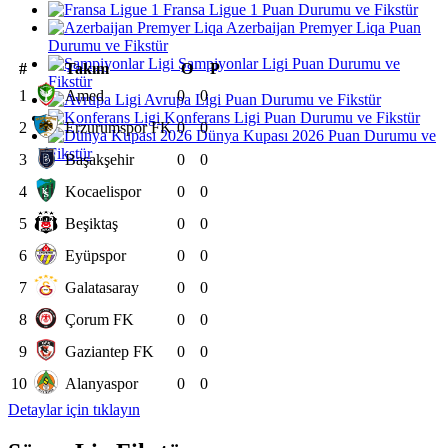
Fransa Ligue 1 Puan Durumu ve Fikstür
Azerbaijan Premyer Liqa Puan
Durumu ve Fikstür
Şampiyonlar Ligi Puan Durumu ve
#
Takım
O
P
Fikstür
1
Amed
0
0
Avrupa Ligi Puan Durumu ve Fikstür
Konferans Ligi Puan Durumu ve Fikstür
2
Erzurumspor FK
0
0
Dünya Kupası 2026 Puan Durumu ve
Fikstür
3
Başakşehir
0
0
4
Kocaelispor
0
0
5
Beşiktaş
0
0
6
Eyüpspor
0
0
7
Galatasaray
0
0
8
Çorum FK
0
0
9
Gaziantep FK
0
0
10
Alanyaspor
0
0
Detaylar için tıklayın