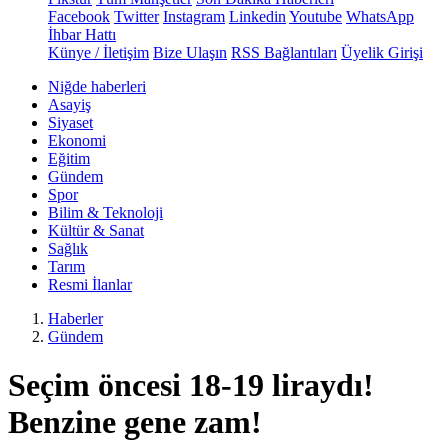
Facebook
Twitter
Instagram
Linkedin
Youtube
WhatsApp
İhbar Hattı
Künye / İletişim
Bize Ulaşın
RSS Bağlantıları
Üyelik Girişi
Niğde haberleri
Asayiş
Siyaset
Ekonomi
Eğitim
Gündem
Spor
Bilim & Teknoloji
Kültür & Sanat
Sağlık
Tarım
Resmi İlanlar
Haberler
Gündem
Seçim öncesi 18-19 liraydı!
Benzine gene zam!