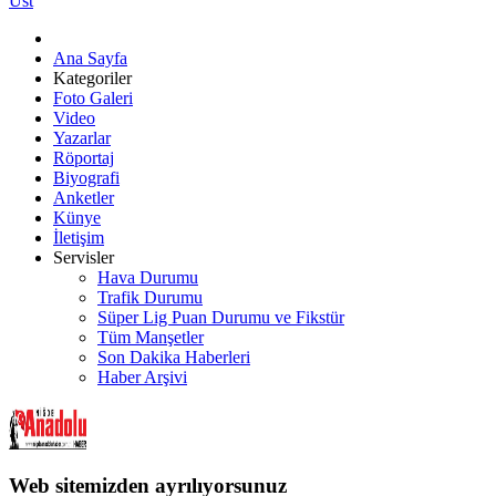
Üst
Ana Sayfa
Kategoriler
Foto Galeri
Video
Yazarlar
Röportaj
Biyografi
Anketler
Künye
İletişim
Servisler
Hava Durumu
Trafik Durumu
Süper Lig Puan Durumu ve Fikstür
Tüm Manşetler
Son Dakika Haberleri
Haber Arşivi
Web sitemizden ayrılıyorsunuz