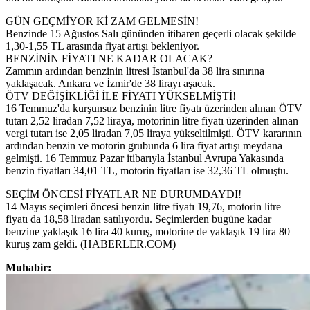
GÜN GEÇMİYOR Kİ ZAM GELMESİN!
Benzinde 15 Ağustos Salı gününden itibaren geçerli olacak şekilde
1,30-1,55 TL arasında fiyat artışı bekleniyor.
BENZİNİN FİYATI NE KADAR OLACAK?
Zammın ardından benzinin litresi İstanbul'da 38 lira sınırına
yaklaşacak. Ankara ve İzmir'de 38 lirayı aşacak.
ÖTV DEĞİŞİKLİĞİ İLE FİYATI YÜKSELMİŞTİ!
16 Temmuz'da kurşunsuz benzinin litre fiyatı üzerinden alınan ÖTV
tutarı 2,52 liradan 7,52 liraya, motorinin litre fiyatı üzerinden alınan
vergi tutarı ise 2,05 liradan 7,05 liraya yükseltilmişti. ÖTV kararının
ardından benzin ve motorin grubunda 6 lira fiyat artışı meydana
gelmişti. 16 Temmuz Pazar itibarıyla İstanbul Avrupa Yakasında
benzin fiyatları 34,01 TL, motorin fiyatları ise 32,36 TL olmuştu.
SEÇİM ÖNCESİ FİYATLAR NE DURUMDAYDI!
14 Mayıs seçimleri öncesi benzin litre fiyatı 19,76, motorin litre
fiyatı da 18,58 liradan satılıyordu. Seçimlerden bugüne kadar
benzine yaklaşık 16 lira 40 kuruş, motorine de yaklaşık 19 lira 80
kuruş zam geldi. (HABERLER.COM)
Muhabir: