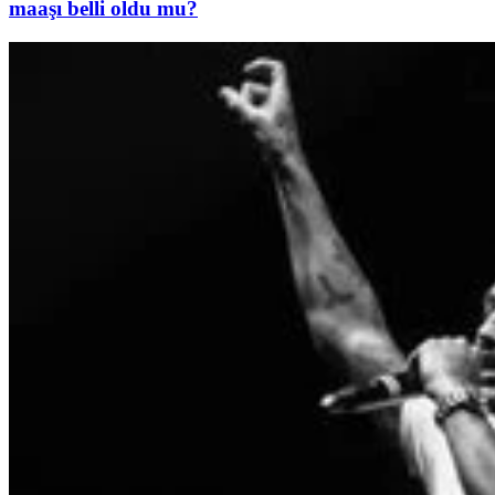
maaşı belli oldu mu?