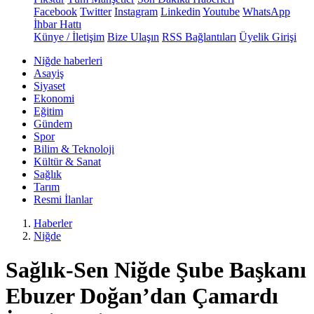
Facebook
Twitter
Instagram
Linkedin
Youtube
WhatsApp
İhbar Hattı
Künye / İletişim
Bize Ulaşın
RSS Bağlantıları
Üyelik Girişi
Niğde haberleri
Asayiş
Siyaset
Ekonomi
Eğitim
Gündem
Spor
Bilim & Teknoloji
Kültür & Sanat
Sağlık
Tarım
Resmi İlanlar
Haberler
Niğde
Sağlık-Sen Niğde Şube Başkanı
Ebuzer Doğan’dan Çamardı