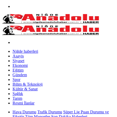
Niğde haberleri
Asayiş
Siyaset
Ekonomi
Eğitim
Gündem
Spor
Bilim & Teknoloji
Kültür & Sanat
Sağlık
Tarım
Resmi İlanlar
Hava Durumu
Trafik Durumu
Süper Lig Puan Durumu ve
Fikstür
Tüm Manşetler
Son Dakika Haberleri