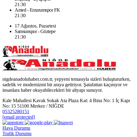
21:30
Amed - Erzurumspor FK
21:30
17 Ağustos, Pazartesi
Samsunspor - Göztepe
21:30
nigdeanadoluhaber.com.tr, yepyeni temasıyla sizleri buluştururken,
sadelik ve modernizmi bir araya getiriyor. Şatafattan kaçınıyor ve
insanlara haber okuyabilecekleri bir altyapı sunuyor.
Kale Mahallesi Kavak Sokak Ata Plaza Kat: 4 Bina No: 1 İç Kapı
No: 15 51100 Merkez / NİĞDE
05325280151
[email protected]
Hava Durumu
Trafik Durumu