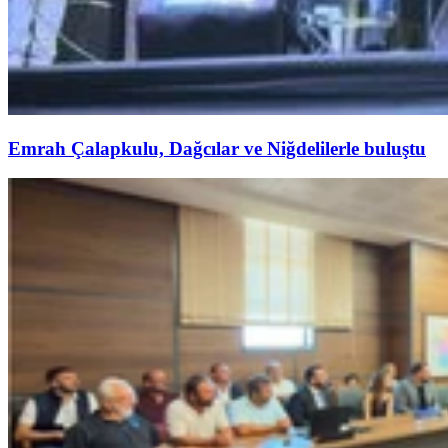
Emrah Çalapkulu, Dağcılar ve Niğdelilerle buluştu