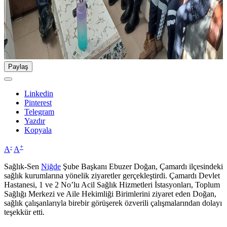
Paylaş
Linkedin
Pinterest
Telegram
Yazdır
Kopyala
-
+
A
A
Sağlık-Sen
Niğde
Şube Başkanı Ebuzer Doğan, Çamardı ilçesindeki
sağlık kurumlarına yönelik ziyaretler gerçekleştirdi. Çamardı Devlet
Hastanesi, 1 ve 2 No’lu Acil Sağlık Hizmetleri İstasyonları, Toplum
Sağlığı Merkezi ve Aile Hekimliği Birimlerini ziyaret eden Doğan,
sağlık çalışanlarıyla birebir görüşerek özverili çalışmalarından dolayı
teşekkür etti.