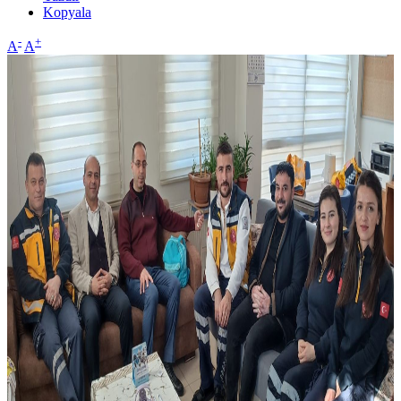
Kopyala
-
+
A
A