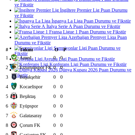
ve Fikstür
İngiltere Premier Lig Puan Durumu
ve Fikstür
İspanya La Liga Puan Durumu ve Fikstür
İtalya Serie A Puan Durumu ve Fikstür
Fransa Ligue 1 Puan Durumu ve Fikstür
Azerbaijan Premyer Liqa Puan
Durumu ve Fikstür
Şampiyonlar Ligi Puan Durumu ve
#
Takım
O
P
Fikstür
1
Amed
0
0
Avrupa Ligi Puan Durumu ve Fikstür
Konferans Ligi Puan Durumu ve Fikstür
2
Erzurumspor FK
0
0
Dünya Kupası 2026 Puan Durumu ve
Fikstür
3
Başakşehir
0
0
4
Kocaelispor
0
0
5
Beşiktaş
0
0
6
Eyüpspor
0
0
7
Galatasaray
0
0
8
Çorum FK
0
0
9
Gaziantep FK
0
0