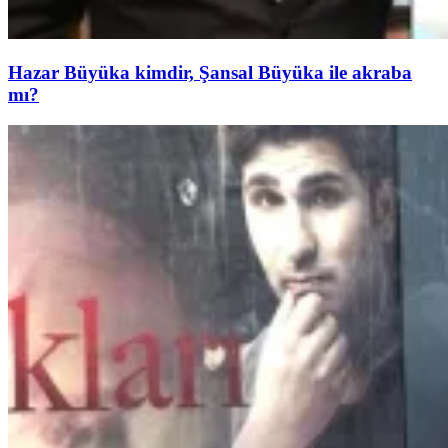
Hazar Büyüka kimdir, Şansal Büyüka ile akraba
mı?