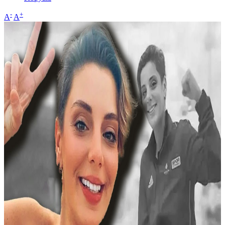
-
+
A
A