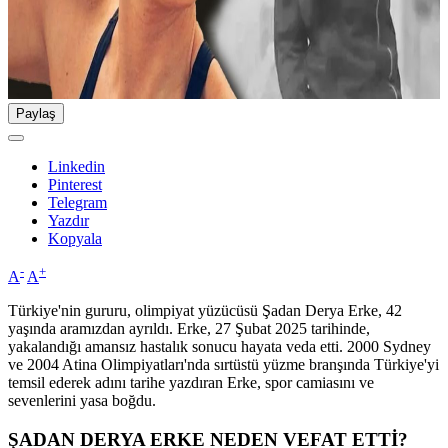
Paylaş
Linkedin
Pinterest
Telegram
Yazdır
Kopyala
-
+
A
A
Türkiye'nin gururu, olimpiyat yüzücüsü Şadan Derya Erke, 42
yaşında aramızdan ayrıldı. Erke, 27 Şubat 2025 tarihinde,
yakalandığı amansız hastalık sonucu hayata veda etti. 2000 Sydney
ve 2004 Atina Olimpiyatları'nda sırtüstü yüzme branşında Türkiye'yi
temsil ederek adını tarihe yazdıran Erke, spor camiasını ve
sevenlerini yasa boğdu.
ŞADAN DERYA ERKE NEDEN VEFAT ETTİ?