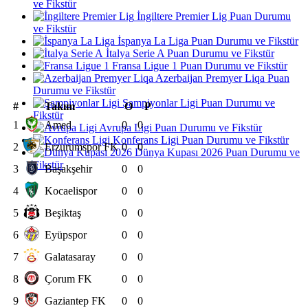
ve Fikstür
İngiltere Premier Lig Puan Durumu
ve Fikstür
İspanya La Liga Puan Durumu ve Fikstür
İtalya Serie A Puan Durumu ve Fikstür
Fransa Ligue 1 Puan Durumu ve Fikstür
Azerbaijan Premyer Liqa Puan
Durumu ve Fikstür
Şampiyonlar Ligi Puan Durumu ve
#
Takım
O
P
Fikstür
1
Amed
0
0
Avrupa Ligi Puan Durumu ve Fikstür
Konferans Ligi Puan Durumu ve Fikstür
2
Erzurumspor FK
0
0
Dünya Kupası 2026 Puan Durumu ve
Fikstür
3
Başakşehir
0
0
4
Kocaelispor
0
0
5
Beşiktaş
0
0
6
Eyüpspor
0
0
7
Galatasaray
0
0
8
Çorum FK
0
0
9
Gaziantep FK
0
0