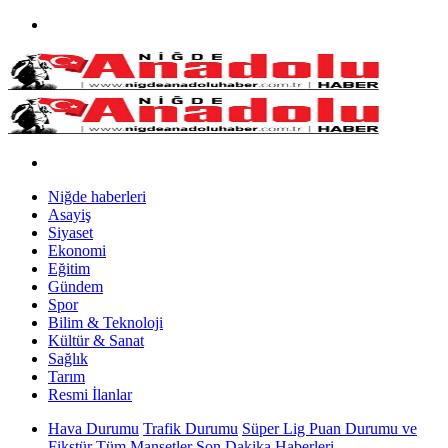
Niğde haberleri
Asayiş
Siyaset
Ekonomi
Eğitim
Gündem
Spor
Bilim & Teknoloji
Kültür & Sanat
Sağlık
Tarım
Resmi İlanlar
Hava Durumu
Trafik Durumu
Süper Lig Puan Durumu ve
Fikstür
Tüm Manşetler
Son Dakika Haberleri