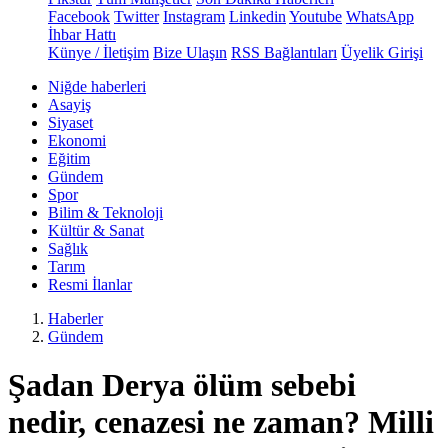
Facebook
Twitter
Instagram
Linkedin
Youtube
WhatsApp
İhbar Hattı
Künye / İletişim
Bize Ulaşın
RSS Bağlantıları
Üyelik Girişi
Niğde haberleri
Asayiş
Siyaset
Ekonomi
Eğitim
Gündem
Spor
Bilim & Teknoloji
Kültür & Sanat
Sağlık
Tarım
Resmi İlanlar
Haberler
Gündem
Şadan Derya ölüm sebebi
nedir, cenazesi ne zaman? Milli