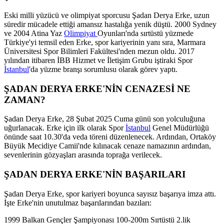
Eski milli yüzücü ve olimpiyat sporcusu Şadan Derya Erke, uzun
süredir mücadele ettiği amansız hastalığa yenik düştü. 2000 Sydney
ve 2004 Atina Yaz
Olimpiyat
Oyunları'nda sırtüstü yüzmede
Türkiye'yi temsil eden Erke, spor kariyerinin yanı sıra, Marmara
Üniversitesi Spor Bilimleri Fakültesi'nden mezun oldu. 2017
yılından itibaren İBB Hizmet ve İletişim Grubu iştiraki Spor
İstanbul
'da yüzme branşı sorumlusu olarak görev yaptı.
ŞADAN DERYA ERKE'NİN CENAZESİ NE
ZAMAN?
Şadan Derya Erke, 28 Şubat 2025 Cuma günü son yolculuğuna
uğurlanacak. Erke için ilk olarak Spor
İstanbul
Genel Müdürlüğü
önünde saat 10.30'da veda töreni düzenlenecek. Ardından, Ortaköy
Büyük Mecidiye Camii'nde kılınacak cenaze namazının ardından,
sevenlerinin gözyaşları arasında toprağa verilecek.
ŞADAN DERYA ERKE'NİN BAŞARILARI
Şadan Derya Erke, spor kariyeri boyunca sayısız başarıya imza attı.
İşte Erke'nin unutulmaz başarılarından bazıları:
1999 Balkan Gençler Şampiyonası 100-200m Sırtüstü 2.lik