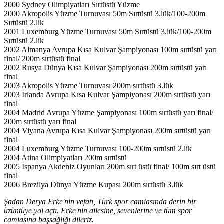
2000 Sydney Olimpiyatları Sırtüstü Yüzme
2000 Akropolis Yüzme Turnuvası 50m Sırtüstü 3.lük/100-200m
Sırtüstü 2.lik
2001 Luxemburg Yüzme Turnuvası 50m Sırtüstü 3.lük/100-200m
Sırtüstü 2.lik
2002 Almanya Avrupa Kısa Kulvar Şampiyonası 100m sırtüstü yarı
final/ 200m sırtüstü final
2002 Rusya Dünya Kısa Kulvar Şampiyonası 200m sırtüstü yarı
final
2003 Akropolis Yüzme Turnuvası 200m sırtüstü 3.lük
2003 İrlanda Avrupa Kısa Kulvar Şampiyonası 200m sırtüstü yarı
final
2004 Madrid Avrupa Yüzme Şampiyonası 100m sırtüstü yarı final/
200m sırtüstü yarı final
2004 Viyana Avrupa Kısa Kulvar Şampiyonası 200m sırtüstü yarı
final
2004 Luxemburg Yüzme Turnuvası 100-200m sırtüstü 2.lik
2004 Atina Olimpiyatları 200m sırtüstü
2005 İspanya Akdeniz Oyunları 200m sırt üstü final/ 100m sırt üstü
final
2006 Brezilya Dünya Yüzme Kupası 200m sırtüstü 3.lük
Şadan Derya Erke'nin vefatı, Türk spor camiasında derin bir
üzüntüye yol açtı. Erke'nin ailesine, sevenlerine ve tüm spor
camiasına başsağlığı dileriz.