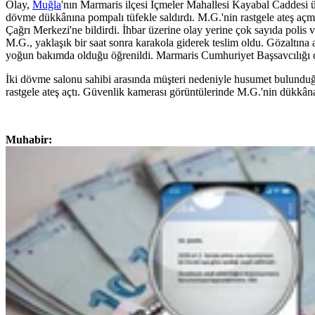
Olay,
Muğla
'nın Marmaris ilçesi İçmeler Mahallesi Kayabal Caddesi üz
dövme dükkânına pompalı tüfekle saldırdı. M.G.'nin rastgele ateş aç
Çağrı Merkezi'ne bildirdi. İhbar üzerine olay yerine çok sayıda polis v
M.G., yaklaşık bir saat sonra karakola giderek teslim oldu. Gözaltına 
yoğun bakımda olduğu öğrenildi. Marmaris Cumhuriyet Başsavcılığı olay
İki dövme salonu sahibi arasında müşteri nedeniyle husumet bulunduğu
rastgele ateş açtı. Güvenlik kamerası görüntülerinde M.G.'nin dükkâna 
Muhabir: