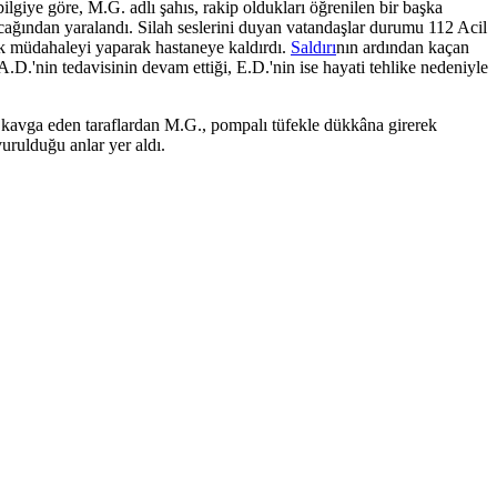
lgiye göre, M.G. adlı şahıs, rakip oldukları öğrenilen bir başka
ağından yaralandı. Silah seslerini duyan vatandaşlar durumu 112 Acil
 ilk müdahaleyi yaparak hastaneye kaldırdı.
Saldırı
nın ardından kaçan
.D.'nin tedavisinin devam ettiği, E.D.'nin ise hayati tehlike nedeniyle
r kavga eden taraflardan M.G., pompalı tüfekle dükkâna girerek
urulduğu anlar yer aldı.