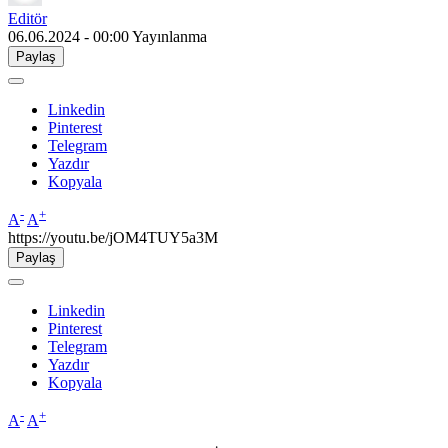
Editör
06.06.2024 - 00:00
Yayınlanma
Paylaş
Linkedin
Pinterest
Telegram
Yazdır
Kopyala
-
+
A
A
https://youtu.be/jOM4TUY5a3M
Paylaş
Linkedin
Pinterest
Telegram
Yazdır
Kopyala
-
+
A
A