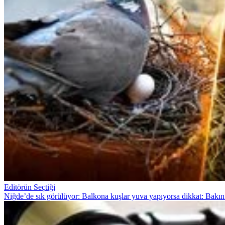
Editörün Seçtiği
Niğde’de sık görülüyor: Balkona kuşlar yuva yapıyorsa dikkat: Bakın