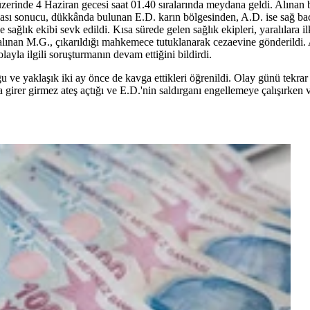
erinde 4 Haziran gecesi saat 01.40 sıralarında meydana geldi. Alınan bi
ması sonucu, dükkânda bulunan E.D. karın bölgesinden, A.D. ise sağ bac
e sağlık ekibi sevk edildi. Kısa sürede gelen sağlık ekipleri, yaralılara
alınan M.G., çıkarıldığı mahkemece tutuklanarak cezaevine gönderildi. A
la ilgili soruşturmanın devam ettiğini bildirdi.
 ve yaklaşık iki ay önce de kavga ettikleri öğrenildi. Olay günü tekra
girer girmez ateş açtığı ve E.D.'nin saldırganı engellemeye çalışırken v