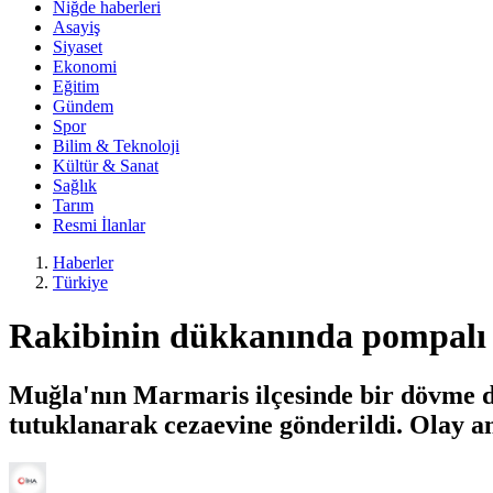
Niğde haberleri
Asayiş
Siyaset
Ekonomi
Eğitim
Gündem
Spor
Bilim & Teknoloji
Kültür & Sanat
Sağlık
Tarım
Resmi İlanlar
Haberler
Türkiye
Rakibinin dükkanında pompalı t
Muğla'nın Marmaris ilçesinde bir dövme dükk
tutuklanarak cezaevine gönderildi. Olay an