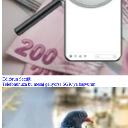
Editörün Seçtiği
Telefonunuza bu mesaj geliyorsa SGK’ya başvurun