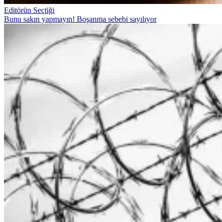
Editörün Seçtiği
Bunu sakın yapmayın! Boşanma sebebi sayılıyor