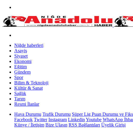
Niğde haberleri
Asayiş
Siyaset
Ekonomi
Eğitim
Gündem
Spor
Bilim & Teknoloji
Kültür & Sanat
Sağlık
Tarım
Resmi İlanlar
Hava Durumu
Trafik Durumu
Süper Lig Puan Durumu ve Fiks
Facebook
Twitter
Instagram
Linkedin
Youtube
WhatsApp İhbar
Künye / İletişim
Bize Ulaşın
RSS Bağlantıları
Üyelik Girişi