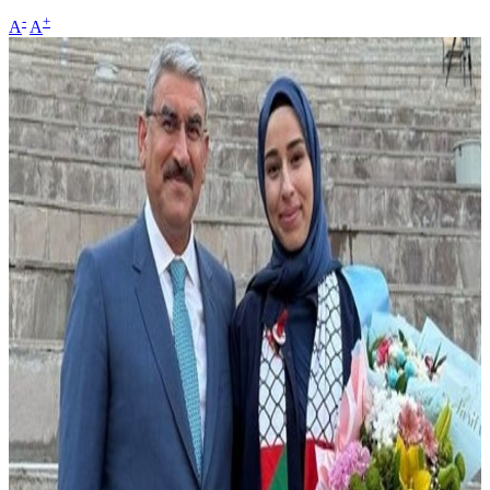
-
+
A
A