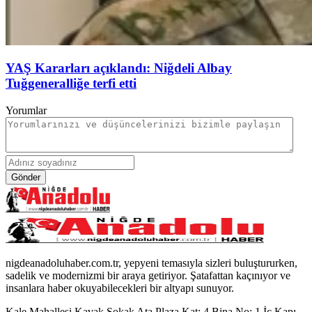
YAŞ Kararları açıklandı: Niğdeli Albay
Tuğgeneralliğe terfi etti
Yorumlar
Gönder
nigdeanadoluhaber.com.tr, yepyeni temasıyla sizleri buluştururken,
sadelik ve modernizmi bir araya getiriyor. Şatafattan kaçınıyor ve
insanlara haber okuyabilecekleri bir altyapı sunuyor.
Kale Mahallesi Kavak Sokak Ata Plaza Kat: 4 Bina No: 1 İç Kapı