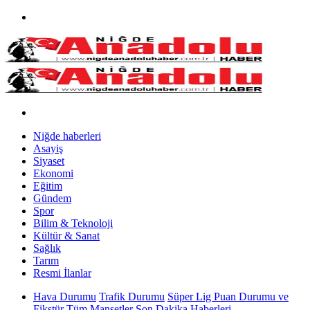
Niğde haberleri
Asayiş
Siyaset
Ekonomi
Eğitim
Gündem
Spor
Bilim & Teknoloji
Kültür & Sanat
Sağlık
Tarım
Resmi İlanlar
Hava Durumu
Trafik Durumu
Süper Lig Puan Durumu ve
Fikstür
Tüm Manşetler
Son Dakika Haberleri