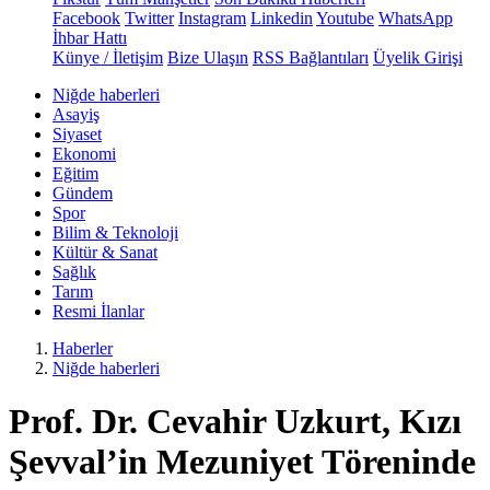
Facebook
Twitter
Instagram
Linkedin
Youtube
WhatsApp
İhbar Hattı
Künye / İletişim
Bize Ulaşın
RSS Bağlantıları
Üyelik Girişi
Niğde haberleri
Asayiş
Siyaset
Ekonomi
Eğitim
Gündem
Spor
Bilim & Teknoloji
Kültür & Sanat
Sağlık
Tarım
Resmi İlanlar
Haberler
Niğde haberleri
Prof. Dr. Cevahir Uzkurt, Kızı
Şevval’in Mezuniyet Töreninde