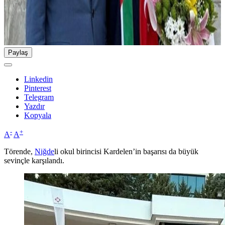
Paylaş
Linkedin
Pinterest
Telegram
Yazdır
Kopyala
-
+
A
A
Törende,
Niğde
li okul birincisi Kardelen’in başarısı da büyük
sevinçle karşılandı.