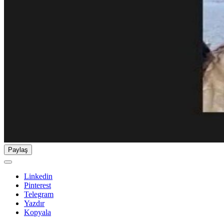
Paylaş
Linkedin
Pinterest
Telegram
Yazdır
Kopyala