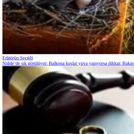
Editörün Seçtiği
Niğde’de sık görülüyor: Balkona kuşlar yuva yapıyorsa dikkat: Bakın