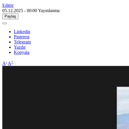
Editör
05.12.2025 - 00:00
Yayınlanma
Paylaş
Linkedin
Pinterest
Telegram
Yazdır
Kopyala
-
+
A
A