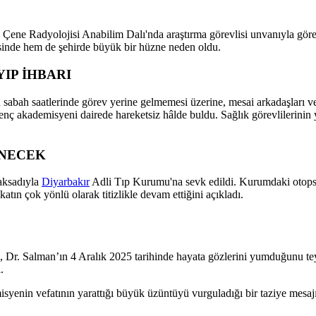
e Çene Radyolojisi Anabilim Dalı'nda araştırma görevlisi unvanıyla gör
resinde hem de şehirde büyük bir hüzne neden oldu.
IP İHBARI
ın sabah saatlerinde görev yerine gelmemesi üzerine, mesai arkadaşları 
 genç akademisyeni dairede hareketsiz hâlde buldu. Sağlık görevlilerinin 
ENECEK
aksadıyla
Diyarbakır
Adli Tıp Kurumu'na sevk edildi. Kurumdaki otopsi 
ikatın çok yönlü olarak titizlikle devam ettiğini açıkladı.
i, Dr. Salman’ın 4 Aralık 2025 tarihinde hayata gözlerini yumduğunu t
.
yenin vefatının yarattığı büyük üzüntüyü vurguladığı bir taziye mesajı 