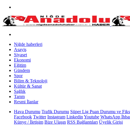
Niğde haberleri
Asayiş
Siyaset
Ekonomi
Eğitim
Gündem
Spor
Bilim & Teknoloji
Kültür & Sanat
Sağlık
Tarım
Resmi İlanlar
Hava Durumu
Trafik Durumu
Süper Lig Puan Durumu ve Fiks
Facebook
Twitter
Instagram
Linkedin
Youtube
WhatsApp İhbar
Künye / İletişim
Bize Ulaşın
RSS Bağlantıları
Üyelik Girişi