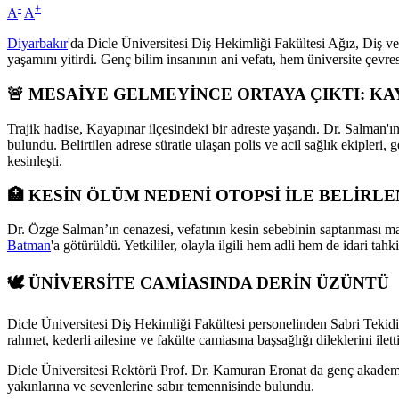
-
+
A
A
Diyarbakır
'da Dicle Üniversitesi Diş Hekimliği Fakültesi Ağız, Diş v
yaşamını yitirdi. Genç bilim insanının ani vefatı, hem üniversite çev
🚨 MESAİYE GELMEYİNCE ORTAYA ÇIKTI: KAY
Trajik hadise, Kayapınar ilçesindeki bir adreste yaşandı. Dr. Salman'
bulundu. Belirtilen adrese süratle ulaşan polis ve acil sağlık ekipleri,
kesinleşti.
🏥 KESİN ÖLÜM NEDENİ OTOPSİ İLE BELİRL
Dr. Özge Salman’ın cenazesi, vefatının kesin sebebinin saptanması m
Batman
'a götürüldü. Yetkililer, olayla ilgili hem adli hem de idari tahk
🕊️ ÜNİVERSİTE CAMİASINDA DERİN ÜZÜNTÜ
Dicle Üniversitesi Diş Hekimliği Fakültesi personelinden Sabri Tekid
rahmet, kederli ailesine ve fakülte camiasına başsağlığı dileklerini iletti
Dicle Üniversitesi Rektörü Prof. Dr. Kamuran Eronat da genç akademis
yakınlarına ve sevenlerine sabır temennisinde bulundu.