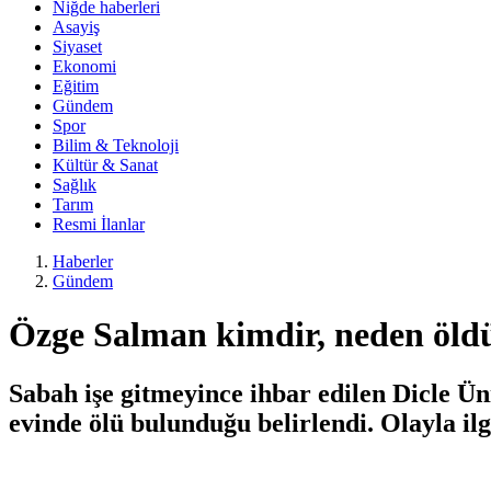
Niğde haberleri
Asayiş
Siyaset
Ekonomi
Eğitim
Gündem
Spor
Bilim & Teknoloji
Kültür & Sanat
Sağlık
Tarım
Resmi İlanlar
Haberler
Gündem
Özge Salman kimdir, neden öldü
Sabah işe gitmeyince ihbar edilen Dicle Ün
evinde ölü bulunduğu belirlendi. Olayla ilg