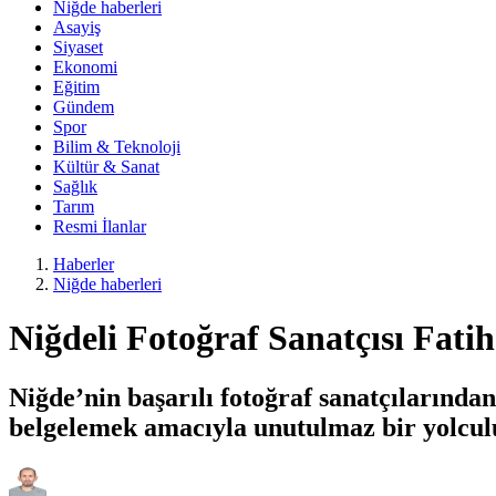
Niğde haberleri
Asayiş
Siyaset
Ekonomi
Eğitim
Gündem
Spor
Bilim & Teknoloji
Kültür & Sanat
Sağlık
Tarım
Resmi İlanlar
Haberler
Niğde haberleri
Niğdeli Fotoğraf Sanatçısı Fatih
Niğde’nin başarılı fotoğraf sanatçılarından
belgelemek amacıyla unutulmaz bir yolculu