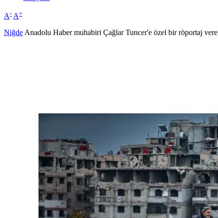
-
+
A
A
Niğde
Anadolu Haber muhabiri Çağlar Tuncer'e özel bir röportaj veren 