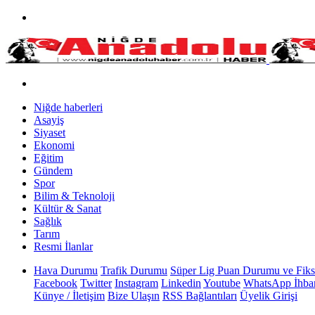
Niğde haberleri
Asayiş
Siyaset
Ekonomi
Eğitim
Gündem
Spor
Bilim & Teknoloji
Kültür & Sanat
Sağlık
Tarım
Resmi İlanlar
Hava Durumu
Trafik Durumu
Süper Lig Puan Durumu ve Fiks
Facebook
Twitter
Instagram
Linkedin
Youtube
WhatsApp İhbar
Künye / İletişim
Bize Ulaşın
RSS Bağlantıları
Üyelik Girişi