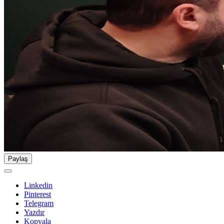
Paylaş
Linkedin
Pinterest
Telegram
Yazdır
Kopyala