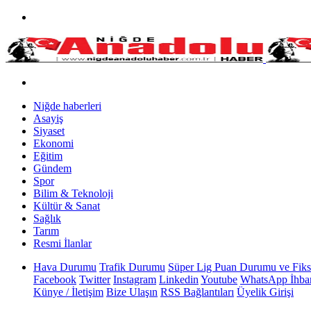
Niğde haberleri
Asayiş
Siyaset
Ekonomi
Eğitim
Gündem
Spor
Bilim & Teknoloji
Kültür & Sanat
Sağlık
Tarım
Resmi İlanlar
Hava Durumu
Trafik Durumu
Süper Lig Puan Durumu ve Fiks
Facebook
Twitter
Instagram
Linkedin
Youtube
WhatsApp İhbar
Künye / İletişim
Bize Ulaşın
RSS Bağlantıları
Üyelik Girişi