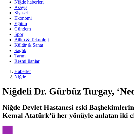
Niğde haberleri
Asayiş
Siyaset
Ekonomi
Eğitim
Gündem
Spor
Bilim & Teknoloji
Kültür & Sanat
Sağlık
Tarım
Resmi İlanlar
Haberler
Niğde
Niğdeli Dr. Gürbüz Turgay, ‘Ned
Niğde Devlet Hastanesi eski Başhekimleri
Kemal Atatürk’ü her yönüyle anlatan iki cil