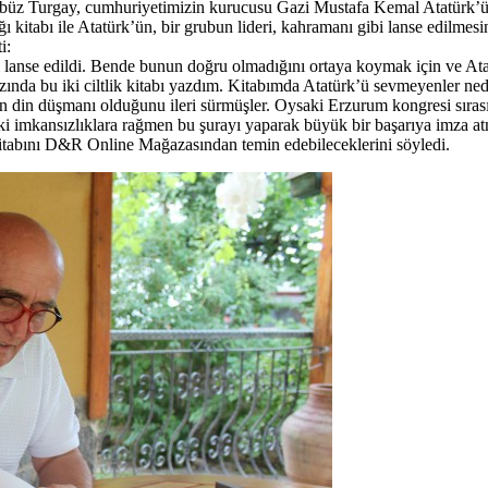
üz Turgay, cumhuriyetimizin kurucusu Gazi Mustafa Kemal Atatürk’ü her
ı kitabı ile Atatürk’ün, bir grubun lideri, kahramanı gibi lanse edilme
i:
 lanse edildi. Bende bunun doğru olmadığını ortaya koymak için ve Ata
zında bu iki ciltlik kitabı yazdım. Kitabımda Atatürk’ü sevmeyenler ne
’ün din düşmanı olduğunu ileri sürmüşler. Oysaki Erzurum kongresi sıras
 ki imkansızlıklara rağmen bu şurayı yaparak büyük bir başarıya imza at
kitabını D&R Online Mağazasından temin edebileceklerini söyledi.