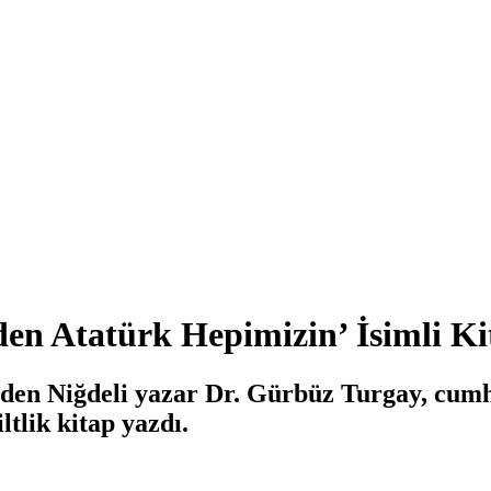
en Atatürk Hepimizin’ İsimli Kit
nden Niğdeli yazar Dr. Gürbüz Turgay, cum
tlik kitap yazdı.