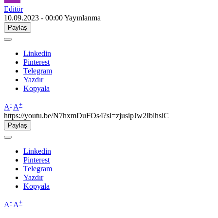
Editör
10.09.2023 - 00:00
Yayınlanma
Paylaş
Linkedin
Pinterest
Telegram
Yazdır
Kopyala
-
+
A
A
https://youtu.be/N7hxmDuFOs4?si=zjusipJw2IblhsiC
Paylaş
Linkedin
Pinterest
Telegram
Yazdır
Kopyala
-
+
A
A