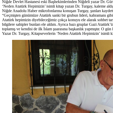
Niğde Devlet Hastanesi eski Başhekimlerinden Niğdeli yazar Dr. Gürb
‘Neden Atatürk Hepimizin’ isimli kitap yazan Dr. Turgay, kaleme aldığ
Niğde Anadolu Haber mikrofonlarına konuşan Turgay, şunları kaydett
“Geçmişten günümüze Atatürk sanki bir grubun lideri, kahramanı gibi
Atatürk hepimizin diyebileceğimiz çokça konuyu ele alarak sohbet tar
bilgilere sahipler bunları ele aldım. Ayrıca bazı gruplar Gazi Atatürk
toplamış ve kendisi de ilk İslam şuarasına başkanlık yapmıştır. O gün
Yazar Dr. Turgay, Kitapseverlerin ‘Neden Atatürk Hepimizin’ isimli 