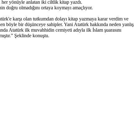
 yönüyle anlatan iki ciltlik kitap yazdı.
sinin doğru olmadığını ortaya koymayı amaçlıyor.
türk'e karşı olan tutkumdan dolayı kitap yazmaya karar verdim ve
den böyle bir düşünceye sahipler. Yani Atatürk hakkında neden yanlış
ında Atatürk ilk muvahhidin cemiyeti adıyla ilk İslam şuarasını
mıştır.” Şeklinde konuştu.