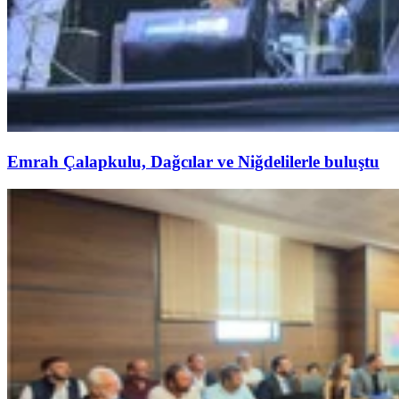
Emrah Çalapkulu, Dağcılar ve Niğdelilerle buluştu