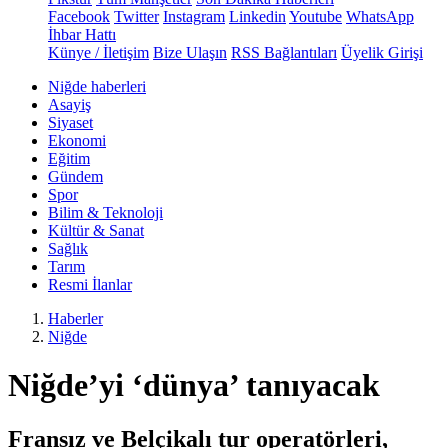
Facebook
Twitter
Instagram
Linkedin
Youtube
WhatsApp
İhbar Hattı
Künye / İletişim
Bize Ulaşın
RSS Bağlantıları
Üyelik Girişi
Niğde haberleri
Asayiş
Siyaset
Ekonomi
Eğitim
Gündem
Spor
Bilim & Teknoloji
Kültür & Sanat
Sağlık
Tarım
Resmi İlanlar
Haberler
Niğde
Niğde’yi ‘dünya’ tanıyacak
Fransız ve Belçikalı tur operatörleri,