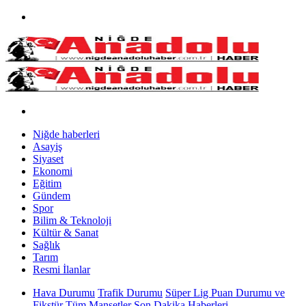
Niğde haberleri
Asayiş
Siyaset
Ekonomi
Eğitim
Gündem
Spor
Bilim & Teknoloji
Kültür & Sanat
Sağlık
Tarım
Resmi İlanlar
Hava Durumu
Trafik Durumu
Süper Lig Puan Durumu ve
Fikstür
Tüm Manşetler
Son Dakika Haberleri