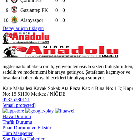
8
Çorum FK
0
0
9
Gaziantep FK
0
0
10
Alanyaspor
0
0
Detaylar için tıklayın
nigdeanadoluhaber.com.tr, yepyeni temasıyla sizleri buluştururken,
sadelik ve modernizmi bir araya getiriyor. Şatafattan kaçınıyor ve
insanlara haber okuyabilecekleri bir altyapı sunuyor.
Kale Mahallesi Kavak Sokak Ata Plaza Kat: 4 Bina No: 1 İç Kapı
No: 15 51100 Merkez / NİĞDE
05325280151
[email protected]
Hava Durumu
Trafik Durumu
Puan Durumu ve Fikstür
Tüm Manşetler
Son Dakika Haberleri