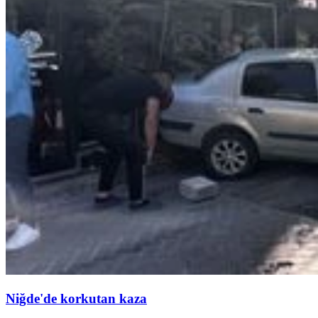
Niğde'de korkutan kaza