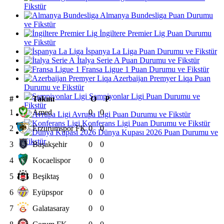
Fikstür
Almanya Bundesliga Puan Durumu
ve Fikstür
İngiltere Premier Lig Puan Durumu
ve Fikstür
İspanya La Liga Puan Durumu ve Fikstür
İtalya Serie A Puan Durumu ve Fikstür
Fransa Ligue 1 Puan Durumu ve Fikstür
Azerbaijan Premyer Liqa Puan
Durumu ve Fikstür
Şampiyonlar Ligi Puan Durumu ve
#
Takım
O
P
Fikstür
1
Amed
0
0
Avrupa Ligi Puan Durumu ve Fikstür
Konferans Ligi Puan Durumu ve Fikstür
2
Erzurumspor FK
0
0
Dünya Kupası 2026 Puan Durumu ve
Fikstür
3
Başakşehir
0
0
4
Kocaelispor
0
0
5
Beşiktaş
0
0
6
Eyüpspor
0
0
7
Galatasaray
0
0