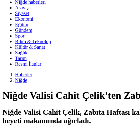
Niğde haberleri
Asayiş
Siyaset
Ekonomi
Eğitim
Gündem
Spor
Bilim & Teknoloji
Kültür & Sanat
Sağlık
Tarım
Resmi İlanlar
Haberler
Niğde
Niğde Valisi Cahit Çelik'ten Za
Niğde Valisi Cahit Çelik, Zabıta Haftası
heyeti makamında ağırladı.