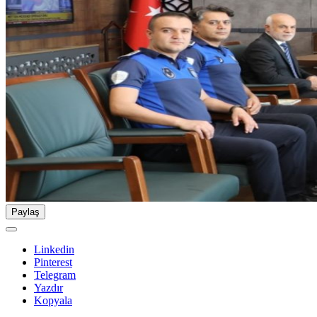
Paylaş
Linkedin
Pinterest
Telegram
Yazdır
Kopyala