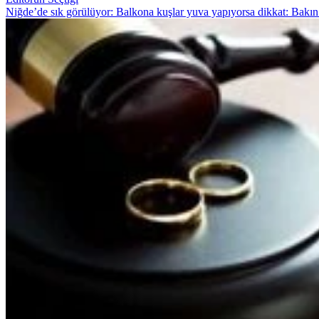
Niğde’de sık görülüyor: Balkona kuşlar yuva yapıyorsa dikkat: Bakın