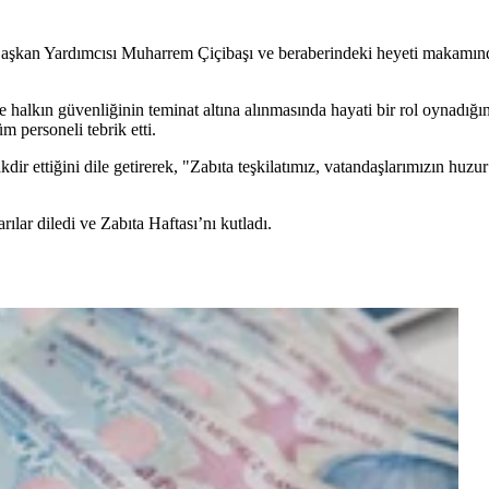
şkan Yardımcısı Muharrem Çiçibaşı ve beraberindeki heyeti makamında 
e halkın güvenliğinin teminat altına alınmasında hayati bir rol oynadığı
üm personeli tebrik etti.
 takdir ettiğini dile getirerek, "Zabıta teşkilatımız, vatandaşlarımızın h
ılar diledi ve Zabıta Haftası’nı kutladı.