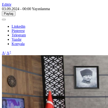
Editör
03.09.2024 - 00:00
Yayınlanma
Paylaş
Linkedin
Pinterest
Telegram
Yazdır
Kopyala
-
+
A
A