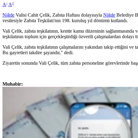
-
+
A
A
Niğde
Valisi Cahit Çelik, Zabıta Haftası dolayısıyla
Niğde
Belediye Ba
vesilesiyle Zabıta Teşkilatı'nın 198. kuruluş yıl dönümü kutlandı.
Vali Çelik, zabıta teşkilatının, kentte kamu düzeninin sağlanmasında v
teşkilatının toplum için gerçekleştirdiği özverili çalışmalardan dolayı t
Vali Çelik, zabıta teşkilatının çalışmalarını yakından takip ettiğini ve
Bu gayretleri takdire şayandır," dedi.
Ziyaretin sonunda Vali Çelik, tüm zabıta personeline görevlerinde başar
Muhabir: