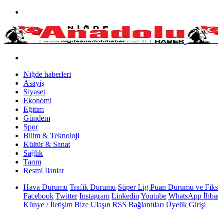
Niğde haberleri
Asayiş
Siyaset
Ekonomi
Eğitim
Gündem
Spor
Bilim & Teknoloji
Kültür & Sanat
Sağlık
Tarım
Resmi İlanlar
Hava Durumu
Trafik Durumu
Süper Lig Puan Durumu ve Fiks
Facebook
Twitter
Instagram
Linkedin
Youtube
WhatsApp İhbar
Künye / İletişim
Bize Ulaşın
RSS Bağlantıları
Üyelik Girişi