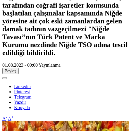
tarafından coğrafi işaretler konusunda
başlatılan çalışmalar kapsamında Niğde
yöresine ait çok eski zamanlardan gelen
damak tadının vazgeçilmezi "Niğde
Tavası’’nın Türk Patent ve Marka
Kurumu nezdinde Niğde TSO adına tescil
edildiği bildirildi.
01.08.2023 - 00:00
Yayınlanma
Paylaş
Linkedin
Pinterest
Telegram
Yazdır
Kopyala
-
+
A
A