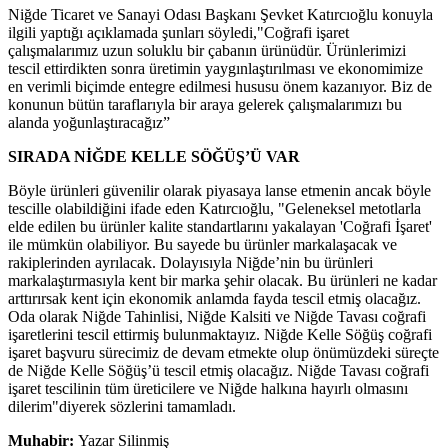
Niğde Ticaret ve Sanayi Odası Başkanı Şevket Katırcıoğlu konuyla
ilgili yaptığı açıklamada şunları söyledi,"Coğrafi işaret
çalışmalarımız uzun soluklu bir çabanın ürünüdür. Ürünlerimizi
tescil ettirdikten sonra üretimin yaygınlaştırılması ve ekonomimize
en verimli biçimde entegre edilmesi hususu önem kazanıyor. Biz de
konunun bütün taraflarıyla bir araya gelerek çalışmalarımızı bu
alanda yoğunlaştıracağız”
SIRADA NİĞDE KELLE SÖĞÜŞ’Ü VAR
Böyle ürünleri güvenilir olarak piyasaya lanse etmenin ancak böyle
tescille olabildiğini ifade eden Katırcıoğlu, "Geleneksel metotlarla
elde edilen bu ürünler kalite standartlarını yakalayan 'Coğrafi İşaret'
ile mümkün olabiliyor. Bu sayede bu ürünler markalaşacak ve
rakiplerinden ayrılacak. Dolayısıyla Niğde’nin bu ürünleri
markalaştırmasıyla kent bir marka şehir olacak. Bu ürünleri ne kadar
arttırırsak kent için ekonomik anlamda fayda tescil etmiş olacağız.
Oda olarak Niğde Tahinlisi, Niğde Kalsiti ve Niğde Tavası coğrafi
işaretlerini tescil ettirmiş bulunmaktayız. Niğde Kelle Söğüş coğrafi
işaret başvuru sürecimiz de devam etmekte olup önümüzdeki süreçte
de Niğde Kelle Söğüş’ü tescil etmiş olacağız. Niğde Tavası coğrafi
işaret tescilinin tüm üreticilere ve Niğde halkına hayırlı olmasını
dilerim"diyerek sözlerini tamamladı.
Muhabir:
Yazar Silinmiş