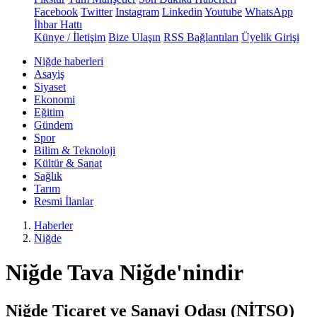
Facebook
Twitter
Instagram
Linkedin
Youtube
WhatsApp
İhbar Hattı
Künye / İletişim
Bize Ulaşın
RSS Bağlantıları
Üyelik Girişi
Niğde haberleri
Asayiş
Siyaset
Ekonomi
Eğitim
Gündem
Spor
Bilim & Teknoloji
Kültür & Sanat
Sağlık
Tarım
Resmi İlanlar
Haberler
Niğde
Niğde Tava Niğde'nindir
Niğde Ticaret ve Sanayi Odası (NİTSO)