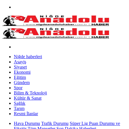
Niğde haberleri
Asayiş
Siyaset
Ekonomi
Eğitim
Gündem
Spor
Bilim & Teknoloji
Kültür & Sanat
Sağlık
Tarım
Resmi İlanlar
Hava Durumu
Trafik Durumu
Süper Lig Puan Durumu ve
Fikstür
Tüm Manşetler
Son Dakika Haberleri