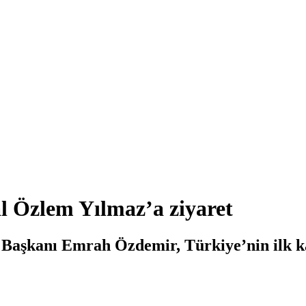
l Özlem Yılmaz’a ziyaret
ye Başkanı Emrah Özdemir, Türkiye’nin ilk 