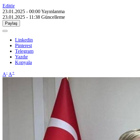
Editör
23.01.2025 - 00:00
Yayınlanma
23.01.2025 - 11:38
Güncelleme
Paylaş
Linkedin
Pinterest
Telegram
Yazdır
Kopyala
-
+
A
A