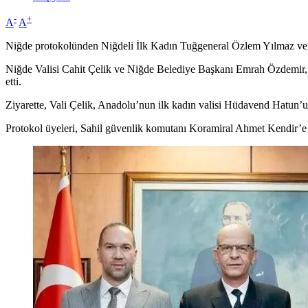
-
+
A
A
Niğde protokolünden Niğdeli İlk Kadın Tuğgeneral Özlem Yılmaz ve K
Niğde Valisi Cahit Çelik ve Niğde Belediye Başkanı Emrah Özdemir,
etti.
Ziyarette, Vali Çelik, Anadolu’nun ilk kadın valisi Hüdavend Hatun’un
Protokol üyeleri, Sahil güvenlik komutanı Koramiral Ahmet Kendir’e de 