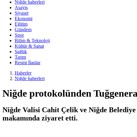
Niğde haberleri
Asayiş
Siyaset
Ekonomi
Eğitim
Gündem
Spor
Bilim & Teknoloji
Kültür & Sanat
Sağlık
Tarım
Resmi İlanlar
Haberler
Niğde haberleri
Niğde protokolünden Tuğgenera
Niğde Valisi Cahit Çelik ve Niğde Beledi
makamında ziyaret etti.