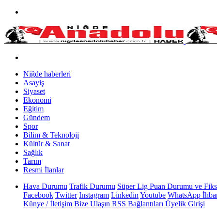
Niğde haberleri
Asayiş
Siyaset
Ekonomi
Eğitim
Gündem
Spor
Bilim & Teknoloji
Kültür & Sanat
Sağlık
Tarım
Resmi İlanlar
Hava Durumu
Trafik Durumu
Süper Lig Puan Durumu ve Fiks
Facebook
Twitter
Instagram
Linkedin
Youtube
WhatsApp İhbar
Künye / İletişim
Bize Ulaşın
RSS Bağlantıları
Üyelik Girişi