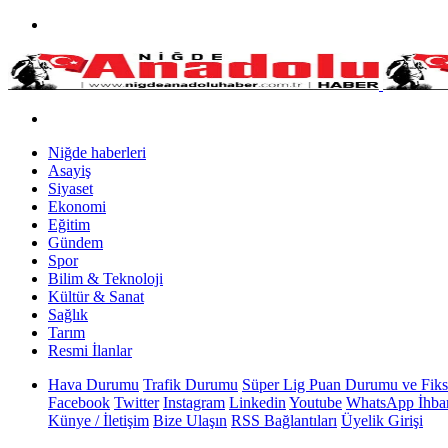
Niğde haberleri
Asayiş
Siyaset
Ekonomi
Eğitim
Gündem
Spor
Bilim & Teknoloji
Kültür & Sanat
Sağlık
Tarım
Resmi İlanlar
Hava Durumu
Trafik Durumu
Süper Lig Puan Durumu ve Fiks
Facebook
Twitter
Instagram
Linkedin
Youtube
WhatsApp İhbar
Künye / İletişim
Bize Ulaşın
RSS Bağlantıları
Üyelik Girişi