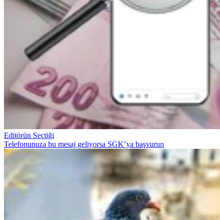
Editörün Seçtiği
Telefonunuza bu mesaj geliyorsa SGK’ya başvurun