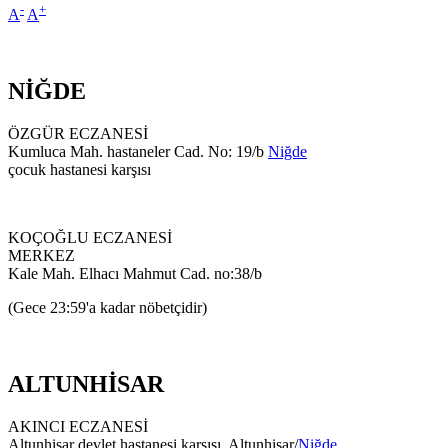
-
+
A
A
NİĞDE
ÖZGÜR ECZANESİ
Kumluca Mah. hastaneler Cad. No: 19/b
Niğde
çocuk hastanesi karşısı
KOÇOĞLU ECZANESİ
MERKEZ
Kale Mah. Elhacı Mahmut Cad. no:38/b
(Gece 23:59'a kadar nöbetçidir)
ALTUNHİSAR
AKINCI ECZANESİ
Altunhisar devlet hastanesi karşısı. Altunhisar/
Niğde