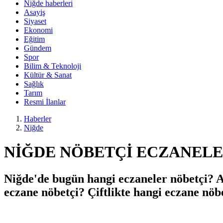
Niğde haberleri
Asayiş
Siyaset
Ekonomi
Eğitim
Gündem
Spor
Bilim & Teknoloji
Kültür & Sanat
Sağlık
Tarım
Resmi İlanlar
Haberler
Niğde
NİĞDE NÖBETÇİ ECZANELER 
Niğde'de bugün hangi eczaneler nöbetçi? 
eczane nöbetçi? Çiftlikte hangi eczane nöb