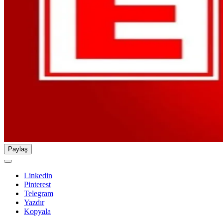
Paylaş
Linkedin
Pinterest
Telegram
Yazdır
Kopyala