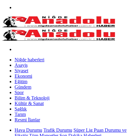
Niğde haberleri
Asayiş
Siyaset
Ekonomi
Eğitim
Gündem
Spor
Bilim & Teknoloji
Kültür & Sanat
Sağlık
Tarım
Resmi İlanlar
Hava Durumu
Trafik Durumu
Süper Lig Puan Durumu ve
Fikstür
Tüm Manşetler
Son Dakika Haberleri