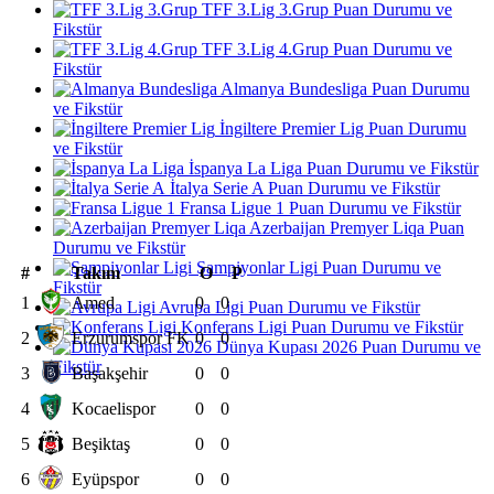
TFF 3.Lig 3.Grup Puan Durumu ve
Fikstür
TFF 3.Lig 4.Grup Puan Durumu ve
Fikstür
Almanya Bundesliga Puan Durumu
ve Fikstür
İngiltere Premier Lig Puan Durumu
ve Fikstür
İspanya La Liga Puan Durumu ve Fikstür
İtalya Serie A Puan Durumu ve Fikstür
Fransa Ligue 1 Puan Durumu ve Fikstür
Azerbaijan Premyer Liqa Puan
Durumu ve Fikstür
Şampiyonlar Ligi Puan Durumu ve
#
Takım
O
P
Fikstür
1
Amed
0
0
Avrupa Ligi Puan Durumu ve Fikstür
Konferans Ligi Puan Durumu ve Fikstür
2
Erzurumspor FK
0
0
Dünya Kupası 2026 Puan Durumu ve
Fikstür
3
Başakşehir
0
0
4
Kocaelispor
0
0
5
Beşiktaş
0
0
6
Eyüpspor
0
0