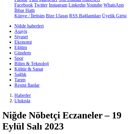
Facebook
Twitter
Instagram
Linkedin
Youtube
WhatsApp
İhbar Hattı
Künye / İletişim
Bize Ulaşın
RSS Bağlantıları
Üyelik Girişi
Niğde haberleri
Asayiş
Siyaset
Ekonomi
Eğitim
Gündem
Spor
Bilim & Teknoloji
Kültür & Sanat
Sağlık
Tarım
Resmi İlanlar
Haberler
Ulukışla
Niğde Nöbetçi Eczaneler – 19
Eylül Salı 2023