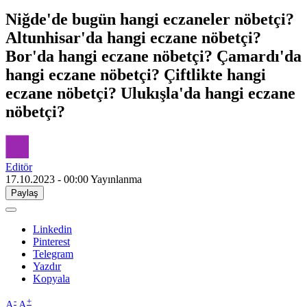
Niğde'de bugün hangi eczaneler nöbetçi?
Altunhisar'da hangi eczane nöbetçi?
Bor'da hangi eczane nöbetçi? Çamardı'da
hangi eczane nöbetçi? Çiftlikte hangi
eczane nöbetçi? Ulukışla'da hangi eczane
nöbetçi?
Editör
17.10.2023 - 00:00
Yayınlanma
Paylaş
Linkedin
Pinterest
Telegram
Yazdır
Kopyala
-
+
A
A