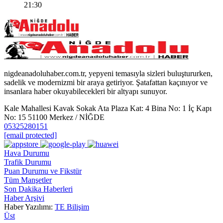
21:30
nigdeanadoluhaber.com.tr, yepyeni temasıyla sizleri buluştururken,
sadelik ve modernizmi bir araya getiriyor. Şatafattan kaçınıyor ve
insanlara haber okuyabilecekleri bir altyapı sunuyor.
Kale Mahallesi Kavak Sokak Ata Plaza Kat: 4 Bina No: 1 İç Kapı
No: 15 51100 Merkez / NİĞDE
05325280151
[email protected]
Hava Durumu
Trafik Durumu
Puan Durumu ve Fikstür
Tüm Manşetler
Son Dakika Haberleri
Haber Arşivi
Haber Yazılımı:
TE Bilişim
Üst