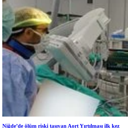
Niğde’de ölüm riski taşıyan Aort Yırtılması ilk kez