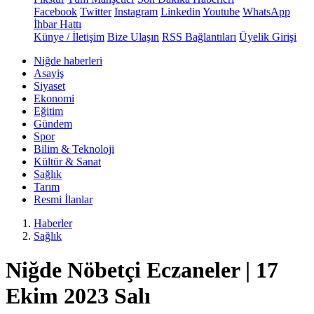
Facebook
Twitter
Instagram
Linkedin
Youtube
WhatsApp
İhbar Hattı
Künye / İletişim
Bize Ulaşın
RSS Bağlantıları
Üyelik Girişi
Niğde haberleri
Asayiş
Siyaset
Ekonomi
Eğitim
Gündem
Spor
Bilim & Teknoloji
Kültür & Sanat
Sağlık
Tarım
Resmi İlanlar
Haberler
Sağlık
Niğde Nöbetçi Eczaneler | 17
Ekim 2023 Salı