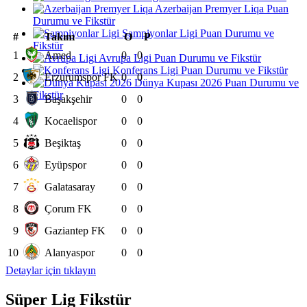
Azerbaijan Premyer Liqa Puan
Durumu ve Fikstür
Şampiyonlar Ligi Puan Durumu ve
#
Takım
O
P
Fikstür
1
Amed
0
0
Avrupa Ligi Puan Durumu ve Fikstür
Konferans Ligi Puan Durumu ve Fikstür
2
Erzurumspor FK
0
0
Dünya Kupası 2026 Puan Durumu ve
Fikstür
3
Başakşehir
0
0
4
Kocaelispor
0
0
5
Beşiktaş
0
0
6
Eyüpspor
0
0
7
Galatasaray
0
0
8
Çorum FK
0
0
9
Gaziantep FK
0
0
10
Alanyaspor
0
0
Detaylar için tıklayın
Süper Lig Fikstür