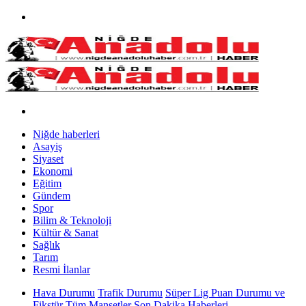
Niğde haberleri
Asayiş
Siyaset
Ekonomi
Eğitim
Gündem
Spor
Bilim & Teknoloji
Kültür & Sanat
Sağlık
Tarım
Resmi İlanlar
Hava Durumu
Trafik Durumu
Süper Lig Puan Durumu ve
Fikstür
Tüm Manşetler
Son Dakika Haberleri