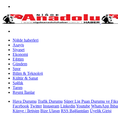
Niğde haberleri
Asayiş
Siyaset
Ekonomi
Eğitim
Gündem
Spor
Bilim & Teknoloji
Kültür & Sanat
Sağlık
Tarım
Resmi İlanlar
Hava Durumu
Trafik Durumu
Süper Lig Puan Durumu ve Fiks
Facebook
Twitter
Instagram
Linkedin
Youtube
WhatsApp İhbar
Künye / İletişim
Bize Ulaşın
RSS Bağlantıları
Üyelik Girişi