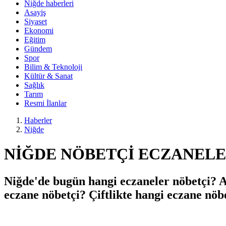
Niğde haberleri
Asayiş
Siyaset
Ekonomi
Eğitim
Gündem
Spor
Bilim & Teknoloji
Kültür & Sanat
Sağlık
Tarım
Resmi İlanlar
Haberler
Niğde
NİĞDE NÖBETÇİ ECZANELER 
Niğde'de bugün hangi eczaneler nöbetçi? 
eczane nöbetçi? Çiftlikte hangi eczane nöb