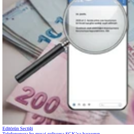
Editörün Seçtiği
Telefonunuza bu mesaj geliyorsa SGK’ya başvurun