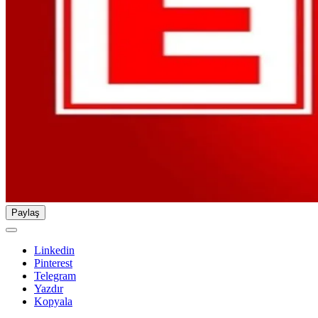
Paylaş
Linkedin
Pinterest
Telegram
Yazdır
Kopyala