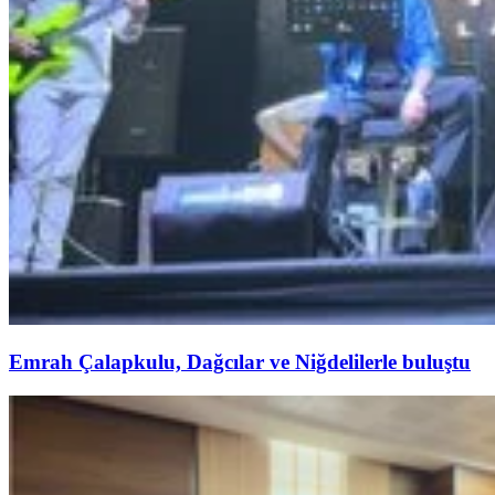
Emrah Çalapkulu, Dağcılar ve Niğdelilerle buluştu