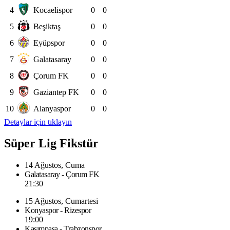
4
Kocaelispor
0
0
5
Beşiktaş
0
0
6
Eyüpspor
0
0
7
Galatasaray
0
0
8
Çorum FK
0
0
9
Gaziantep FK
0
0
10
Alanyaspor
0
0
Detaylar için tıklayın
Süper Lig Fikstür
14 Ağustos, Cuma
Galatasaray - Çorum FK
21:30
15 Ağustos, Cumartesi
Konyaspor - Rizespor
19:00
Kasımpaşa - Trabzonspor