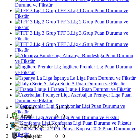
Durumu ve Fikstür
TFF 3.Lig 1.Grup Puan Durumu ve
Fikstür
TFF 3.Lig 2.Grup Puan Durumu ve
Fikstür
TFF 3.Lig 3.Grup Puan Durumu ve
Fikstür
TFF 3.Lig 4.Grup Puan Durumu ve
Fikstür
Almanya Bundesliga Puan Durumu
ve Fikstür
İngiltere Premier Lig Puan Durumu
ve Fikstür
İspanya La Liga Puan Durumu ve Fikstür
İtalya Serie A Puan Durumu ve Fikstür
Fransa Ligue 1 Puan Durumu ve Fikstür
Azerbaijan Premyer Liqa Puan
Durumu ve Fikstür
Şampiyonlar Ligi Puan Durumu ve
#
Takım
O
P
Fikstür
1
Amed
0
0
Avrupa Ligi Puan Durumu ve Fikstür
Konferans Ligi Puan Durumu ve Fikstür
2
Erzurumspor FK
0
0
Dünya Kupası 2026 Puan Durumu ve
Fikstür
3
Başakşehir
0
0