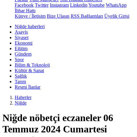
Facebook
Twitter
Instagram
Linkedin
Youtube
WhatsApp
İhbar Hattı
Künye / İletişim
Bize Ulaşın
RSS Bağlantıları
Üyelik Girişi
Niğde haberleri
Asayiş
Siyaset
Ekonomi
Eğitim
Gündem
Spor
Bilim & Teknoloji
Kültür & Sanat
Sağlık
Tarım
Resmi İlanlar
Haberler
Niğde
Niğde nöbetçi eczaneler 06
Temmuz 2024 Cumartesi