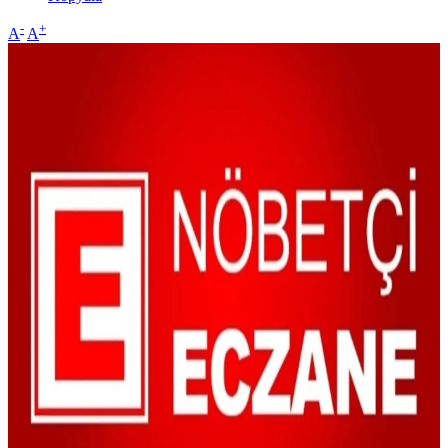
-
+
A
A