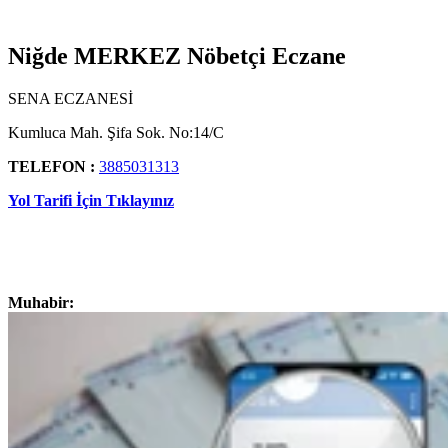
Niğde MERKEZ Nöbetçi Eczane
SENA ECZANESİ
Kumluca Mah. Şifa Sok. No:14/C
TELEFON :
3885031313
Yol Tarifi İçin Tıklayınız
Muhabir: