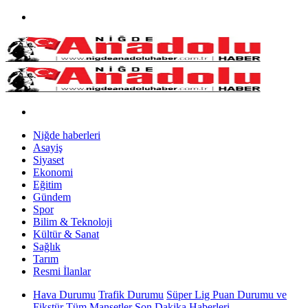
Niğde haberleri
Asayiş
Siyaset
Ekonomi
Eğitim
Gündem
Spor
Bilim & Teknoloji
Kültür & Sanat
Sağlık
Tarım
Resmi İlanlar
Hava Durumu
Trafik Durumu
Süper Lig Puan Durumu ve
Fikstür
Tüm Manşetler
Son Dakika Haberleri