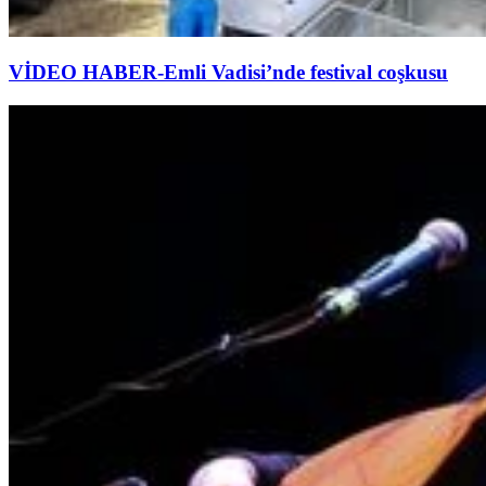
VİDEO HABER-Emli Vadisi’nde festival coşkusu