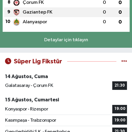
8
Çorum FK
0
0
9
Gaziantep FK
0
0
10
Alanyaspor
0
0
Detaylar için tıklayın
Süper Lig Fikstür
14 Ağustos, Cuma
Galatasaray - Çorum FK
21:30
15 Ağustos, Cumartesi
Konyaspor - Rizespor
19:00
Kasımpaşa - Trabzonspor
19:00
Gençlerbirliği S.K. - Fenerbahçe
21:30