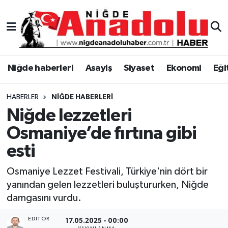
Niğde Nöbetçi Eczaneler
Niğde Hava Durumu
Niğde haberleri
Asayiş
Siyaset
Ekonomi
Eği
Niğde Namaz Vakitleri
HABERLER
NIĞDE HABERLERI
Niğde lezzetleri
Niğde Trafik Yoğunluk Haritası
Osmaniye’de fırtına gibi
Süper Lig Puan Durumu ve Fikstür
esti
Tüm Manşetler
Osmaniye Lezzet Festivali, Türkiye'nin dört bir
yanından gelen lezzetleri buluştururken, Niğde
Son Dakika Haberleri
damgasını vurdu.
Haber Arşivi
EDITÖR
17.05.2025 - 00:00