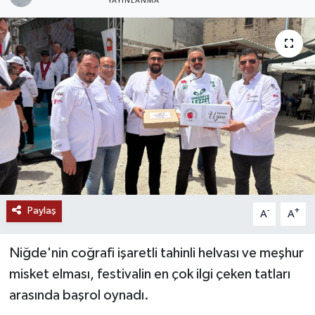
YAYINLANMA
Paylaş
-
+
A
A
Niğde
'nin coğrafi işaretli tahinli helvası ve meşhur
misket elması, festivalin en çok ilgi çeken tatları
arasında başrol oynadı.