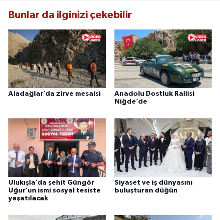
Bunlar da ilginizi çekebilir
Aladağlar’da zirve mesaisi
Anadolu Dostluk Rallisi
Niğde’de
Ulukışla’da şehit Güngör
Siyaset ve iş dünyasını
Uğur’un ismi sosyal tesiste
buluşturan düğün
yaşatılacak