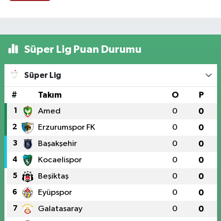
Süper Lig Puan Durumu
Süper Lig
#
Takım
O
P
1
Amed
0
0
2
Erzurumspor FK
0
0
3
Başakşehir
0
0
4
Kocaelispor
0
0
5
Beşiktaş
0
0
6
Eyüpspor
0
0
7
Galatasaray
0
0