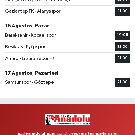
Gaziantep FK - Alanyaspor
21:30
16 Ağustos, Pazar
Başakşehir - Kocaelispor
19:00
Beşiktaş - Eyüpspor
21:30
Amed - Erzurumspor FK
21:30
17 Ağustos, Pazartesi
Samsunspor - Göztepe
21:30
nigdeanadoluhaber.com.tr, yepyeni temasıyla sizleri