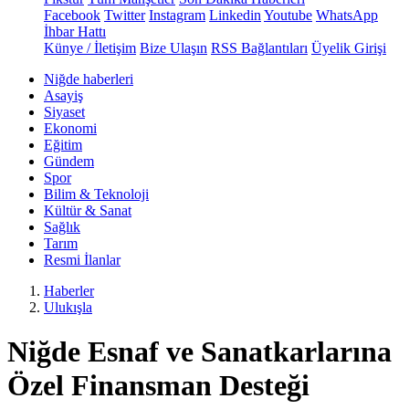
Facebook
Twitter
Instagram
Linkedin
Youtube
WhatsApp
İhbar Hattı
Künye / İletişim
Bize Ulaşın
RSS Bağlantıları
Üyelik Girişi
Niğde haberleri
Asayiş
Siyaset
Ekonomi
Eğitim
Gündem
Spor
Bilim & Teknoloji
Kültür & Sanat
Sağlık
Tarım
Resmi İlanlar
Haberler
Ulukışla
Niğde Esnaf ve Sanatkarlarına
Özel Finansman Desteği