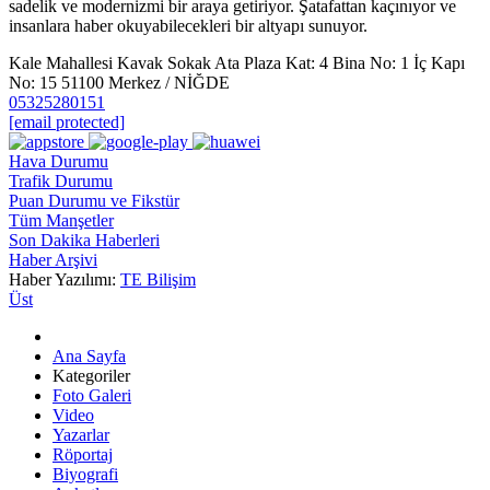
sadelik ve modernizmi bir araya getiriyor. Şatafattan kaçınıyor ve
insanlara haber okuyabilecekleri bir altyapı sunuyor.
Kale Mahallesi Kavak Sokak Ata Plaza Kat: 4 Bina No: 1 İç Kapı
No: 15 51100 Merkez / NİĞDE
05325280151
[email protected]
Hava Durumu
Trafik Durumu
Puan Durumu ve Fikstür
Tüm Manşetler
Son Dakika Haberleri
Haber Arşivi
Haber Yazılımı:
TE Bilişim
Üst
Ana Sayfa
Kategoriler
Foto Galeri
Video
Yazarlar
Röportaj
Biyografi