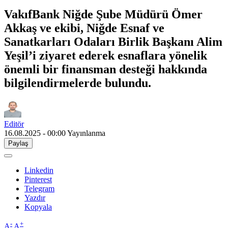
VakıfBank Niğde Şube Müdürü Ömer
Akkaş ve ekibi, Niğde Esnaf ve
Sanatkarları Odaları Birlik Başkanı Alim
Yeşil’i ziyaret ederek esnaflara yönelik
önemli bir finansman desteği hakkında
bilgilendirmelerde bulundu.
Editör
16.08.2025 - 00:00
Yayınlanma
Paylaş
Linkedin
Pinterest
Telegram
Yazdır
Kopyala
-
+
A
A