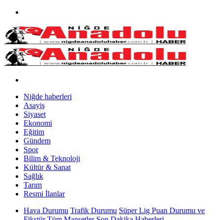
Niğde haberleri
Asayiş
Siyaset
Ekonomi
Eğitim
Gündem
Spor
Bilim & Teknoloji
Kültür & Sanat
Sağlık
Tarım
Resmi İlanlar
Hava Durumu
Trafik Durumu
Süper Lig Puan Durumu ve
Fikstür
Tüm Manşetler
Son Dakika Haberleri