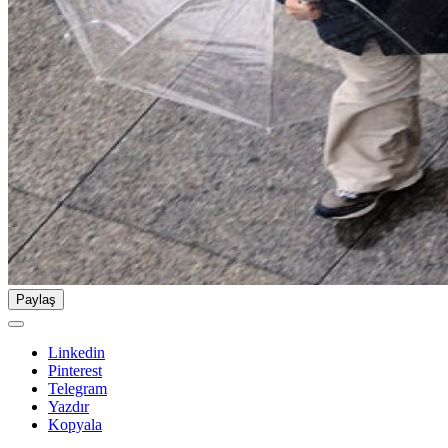
Paylaş
Linkedin
Pinterest
Telegram
Yazdır
Kopyala