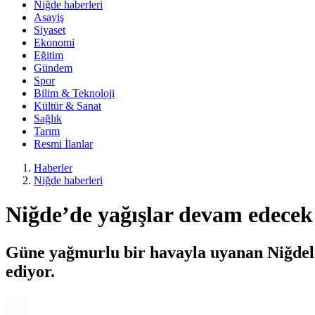
Niğde haberleri
Asayiş
Siyaset
Ekonomi
Eğitim
Gündem
Spor
Bilim & Teknoloji
Kültür & Sanat
Sağlık
Tarım
Resmi İlanlar
Haberler
Niğde haberleri
Niğde’de yağışlar devam edecek
Güne yağmurlu bir havayla uyanan Niğdeli
ediyor.