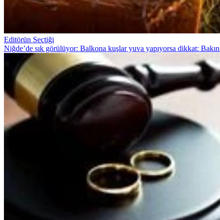
Editörün Seçtiği
Niğde’de sık görülüyor: Balkona kuşlar yuva yapıyorsa dikkat: Bakın