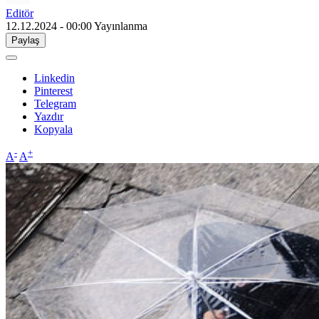
Editör
12.12.2024 - 00:00
Yayınlanma
Paylaş
Linkedin
Pinterest
Telegram
Yazdır
Kopyala
-
+
A
A