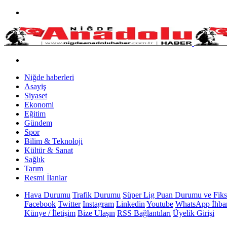
Niğde haberleri
Asayiş
Siyaset
Ekonomi
Eğitim
Gündem
Spor
Bilim & Teknoloji
Kültür & Sanat
Sağlık
Tarım
Resmi İlanlar
Hava Durumu
Trafik Durumu
Süper Lig Puan Durumu ve Fiks
Facebook
Twitter
Instagram
Linkedin
Youtube
WhatsApp İhbar
Künye / İletişim
Bize Ulaşın
RSS Bağlantıları
Üyelik Girişi