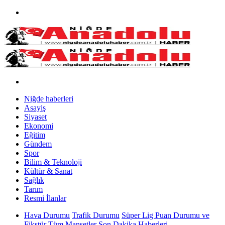
Niğde haberleri
Asayiş
Siyaset
Ekonomi
Eğitim
Gündem
Spor
Bilim & Teknoloji
Kültür & Sanat
Sağlık
Tarım
Resmi İlanlar
Hava Durumu
Trafik Durumu
Süper Lig Puan Durumu ve
Fikstür
Tüm Manşetler
Son Dakika Haberleri