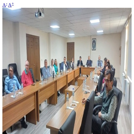
-
+
A
A