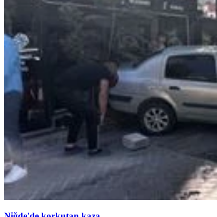
Niğde'de korkutan kaza