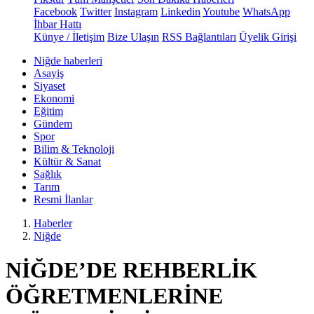
Facebook
Twitter
Instagram
Linkedin
Youtube
WhatsApp
İhbar Hattı
Künye / İletişim
Bize Ulaşın
RSS Bağlantıları
Üyelik Girişi
Niğde haberleri
Asayiş
Siyaset
Ekonomi
Eğitim
Gündem
Spor
Bilim & Teknoloji
Kültür & Sanat
Sağlık
Tarım
Resmi İlanlar
Haberler
Niğde
NİĞDE’DE REHBERLİK
ÖĞRETMENLERİNE