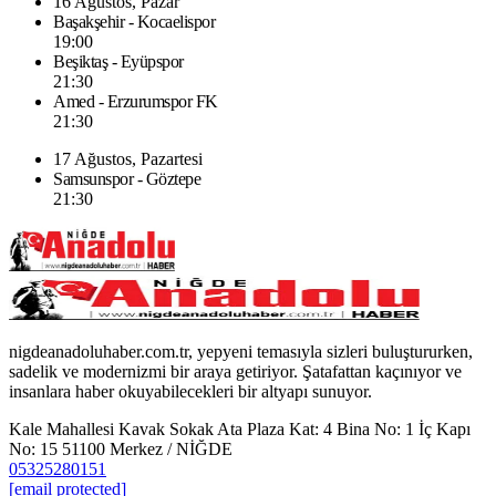
16 Ağustos, Pazar
Başakşehir - Kocaelispor
19:00
Beşiktaş - Eyüpspor
21:30
Amed - Erzurumspor FK
21:30
17 Ağustos, Pazartesi
Samsunspor - Göztepe
21:30
nigdeanadoluhaber.com.tr, yepyeni temasıyla sizleri buluştururken,
sadelik ve modernizmi bir araya getiriyor. Şatafattan kaçınıyor ve
insanlara haber okuyabilecekleri bir altyapı sunuyor.
Kale Mahallesi Kavak Sokak Ata Plaza Kat: 4 Bina No: 1 İç Kapı
No: 15 51100 Merkez / NİĞDE
05325280151
[email protected]