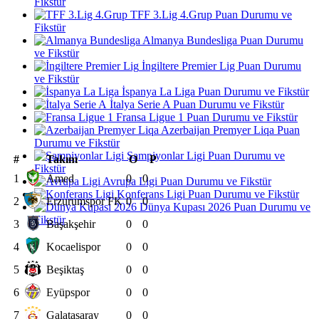
Fikstür
TFF 3.Lig 4.Grup Puan Durumu ve
Fikstür
Almanya Bundesliga Puan Durumu
ve Fikstür
İngiltere Premier Lig Puan Durumu
ve Fikstür
İspanya La Liga Puan Durumu ve Fikstür
İtalya Serie A Puan Durumu ve Fikstür
Fransa Ligue 1 Puan Durumu ve Fikstür
Azerbaijan Premyer Liqa Puan
Durumu ve Fikstür
Şampiyonlar Ligi Puan Durumu ve
#
Takım
O
P
Fikstür
1
Amed
0
0
Avrupa Ligi Puan Durumu ve Fikstür
Konferans Ligi Puan Durumu ve Fikstür
2
Erzurumspor FK
0
0
Dünya Kupası 2026 Puan Durumu ve
Fikstür
3
Başakşehir
0
0
4
Kocaelispor
0
0
5
Beşiktaş
0
0
6
Eyüpspor
0
0
7
Galatasaray
0
0