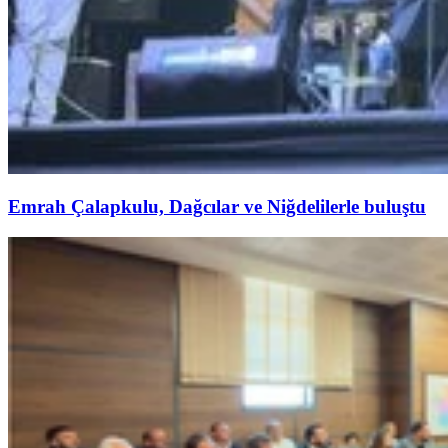
Emrah Çalapkulu, Dağcılar ve Niğdelilerle buluştu