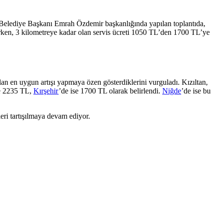
i. Belediye Başkanı Emrah Özdemir başkanlığında yapılan toplantıda,
ırken, 3 kilometreye kadar olan servis ücreti 1050 TL’den 1700 TL’ye
an en uygun artışı yapmaya özen gösterdiklerini vurguladı. Kızıltan,
e 2235 TL,
Kırşehir
’de ise 1700 TL olarak belirlendi.
Niğde
’de ise bu
leri tartışılmaya devam ediyor.