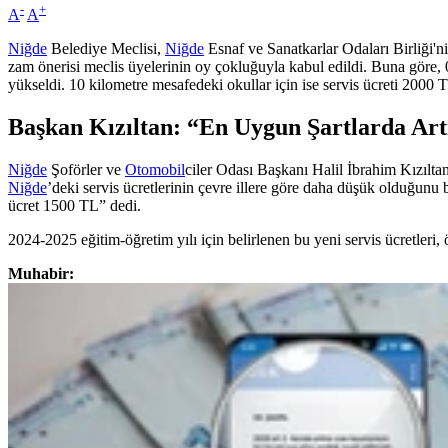
-
+
A
A
Niğde
Belediye Meclisi,
Niğde
Esnaf ve Sanatkarlar Odaları Birliği'n
zam önerisi meclis üyelerinin oy çokluğuyla kabul edildi. Buna göre,
yükseldi. 10 kilometre mesafedeki okullar için ise servis ücreti 2000 T
Başkan Kızıltan: “En Uygun Şartlarda Art
Niğde
Şoförler ve
Otomobil
ciler Odası Başkanı Halil İbrahim Kızılta
Niğde
’deki servis ücretlerinin çevre illere göre daha düşük olduğunu b
ücret 1500 TL” dedi.
2024-2025 eğitim-öğretim yılı için belirlenen bu yeni servis ücretleri, 
Muhabir: