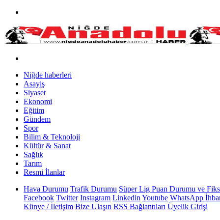
Niğde haberleri
Asayiş
Siyaset
Ekonomi
Eğitim
Gündem
Spor
Bilim & Teknoloji
Kültür & Sanat
Sağlık
Tarım
Resmi İlanlar
Hava Durumu
Trafik Durumu
Süper Lig Puan Durumu ve Fiks
Facebook
Twitter
Instagram
Linkedin
Youtube
WhatsApp İhbar
Künye / İletişim
Bize Ulaşın
RSS Bağlantıları
Üyelik Girişi