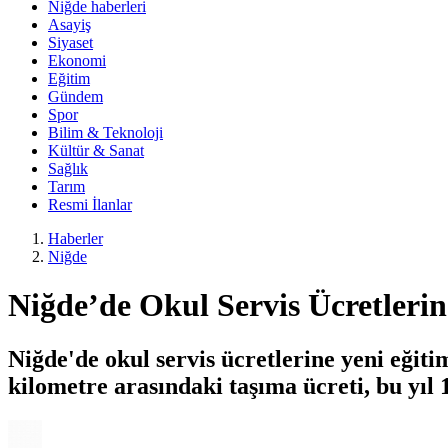
Niğde haberleri
Asayiş
Siyaset
Ekonomi
Eğitim
Gündem
Spor
Bilim & Teknoloji
Kültür & Sanat
Sağlık
Tarım
Resmi İlanlar
Haberler
Niğde
Niğde’de Okul Servis Ücretler
Niğde'de okul servis ücretlerine yeni eğiti
kilometre arasındaki taşıma ücreti, bu yıl 