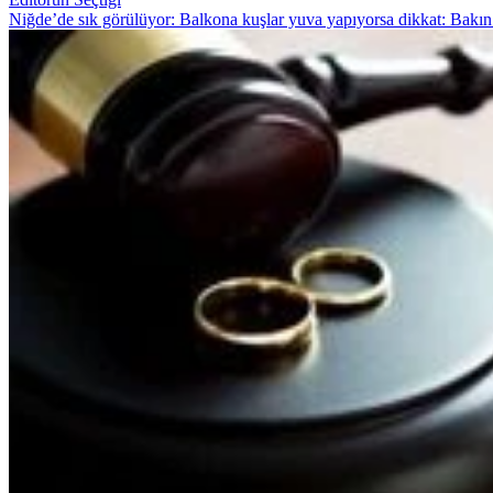
Niğde’de sık görülüyor: Balkona kuşlar yuva yapıyorsa dikkat: Bakın