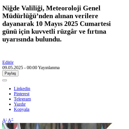
Niğde Valiliği, Meteoroloji Genel
Müdürlüğü’nden alınan verilere
dayanarak 10 Mayıs 2025 Cumartesi
günü için kuvvetli rüzgâr ve fırtına
uyarısında bulundu.
Editör
09.05.2025 - 00:00
Yayınlanma
Paylaş
Linkedin
Pinterest
Telegram
Yazdır
Kopyala
-
+
A
A