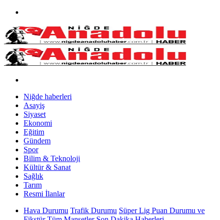
Niğde haberleri
Asayiş
Siyaset
Ekonomi
Eğitim
Gündem
Spor
Bilim & Teknoloji
Kültür & Sanat
Sağlık
Tarım
Resmi İlanlar
Hava Durumu
Trafik Durumu
Süper Lig Puan Durumu ve
Fikstür
Tüm Manşetler
Son Dakika Haberleri