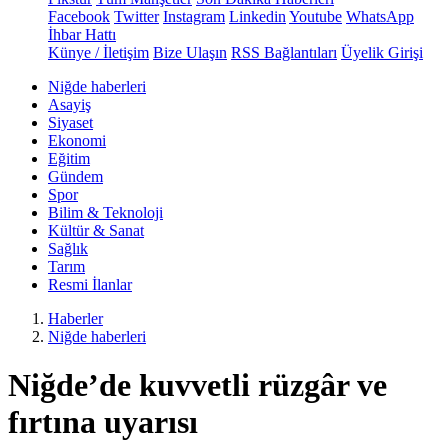
Facebook
Twitter
Instagram
Linkedin
Youtube
WhatsApp
İhbar Hattı
Künye / İletişim
Bize Ulaşın
RSS Bağlantıları
Üyelik Girişi
Niğde haberleri
Asayiş
Siyaset
Ekonomi
Eğitim
Gündem
Spor
Bilim & Teknoloji
Kültür & Sanat
Sağlık
Tarım
Resmi İlanlar
Haberler
Niğde haberleri
Niğde’de kuvvetli rüzgâr ve
fırtına uyarısı