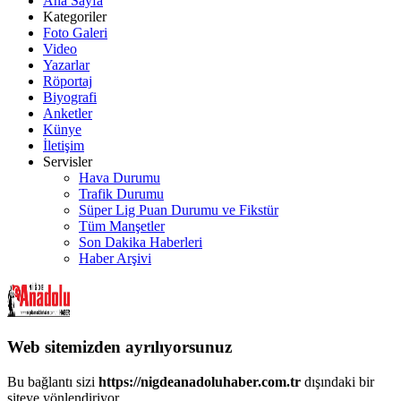
Ana Sayfa
Kategoriler
Foto Galeri
Video
Yazarlar
Röportaj
Biyografi
Anketler
Künye
İletişim
Servisler
Hava Durumu
Trafik Durumu
Süper Lig Puan Durumu ve Fikstür
Tüm Manşetler
Son Dakika Haberleri
Haber Arşivi
Web sitemizden ayrılıyorsunuz
Bu bağlantı sizi
https://nigdeanadoluhaber.com.tr
dışındaki bir
siteye yönlendiriyor.