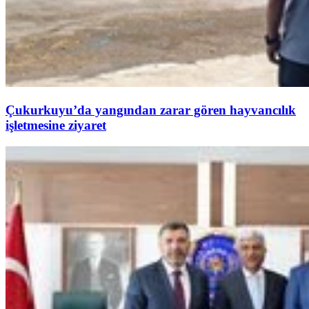
Çukurkuyu’da yangından zarar gören hayvancılık
işletmesine ziyaret