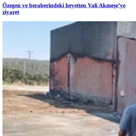
Özegen ve beraberindeki heyetten Vali Akmeşe’ye
ziyaret