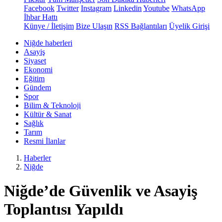
Facebook
Twitter
Instagram
Linkedin
Youtube
WhatsApp
İhbar Hattı
Künye / İletişim
Bize Ulaşın
RSS Bağlantıları
Üyelik Girişi
Niğde haberleri
Asayiş
Siyaset
Ekonomi
Eğitim
Gündem
Spor
Bilim & Teknoloji
Kültür & Sanat
Sağlık
Tarım
Resmi İlanlar
Haberler
Niğde
Niğde’de Güvenlik ve Asayiş
Toplantısı Yapıldı