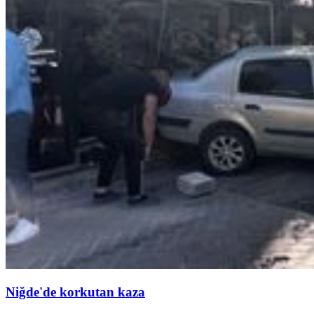
Niğde'de korkutan kaza