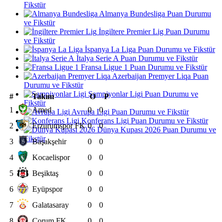
Fikstür
Almanya Bundesliga Puan Durumu
ve Fikstür
İngiltere Premier Lig Puan Durumu
ve Fikstür
İspanya La Liga Puan Durumu ve Fikstür
İtalya Serie A Puan Durumu ve Fikstür
Fransa Ligue 1 Puan Durumu ve Fikstür
Azerbaijan Premyer Liqa Puan
Durumu ve Fikstür
Şampiyonlar Ligi Puan Durumu ve
#
Takım
O
P
Fikstür
1
Amed
0
0
Avrupa Ligi Puan Durumu ve Fikstür
Konferans Ligi Puan Durumu ve Fikstür
2
Erzurumspor FK
0
0
Dünya Kupası 2026 Puan Durumu ve
Fikstür
3
Başakşehir
0
0
4
Kocaelispor
0
0
5
Beşiktaş
0
0
6
Eyüpspor
0
0
7
Galatasaray
0
0
8
Çorum FK
0
0