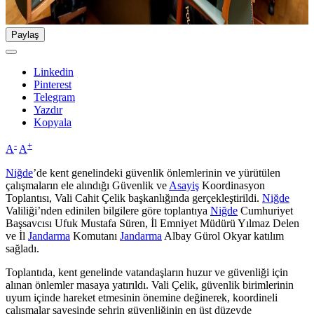
Paylaş
Linkedin
Pinterest
Telegram
Yazdır
Kopyala
-
+
A
A
Niğde
’de kent genelindeki güvenlik önlemlerinin ve yürütülen
çalışmaların ele alındığı Güvenlik ve
Asayiş
Koordinasyon
Toplantısı, Vali Cahit Çelik başkanlığında gerçekleştirildi.
Niğde
Valiliği’nden edinilen bilgilere göre toplantıya
Niğde
Cumhuriyet
Başsavcısı Ufuk Mustafa Süren, İl Emniyet Müdürü Yılmaz Delen
ve İl
Jandarma
Komutanı
Jandarma
Albay Gürol Okyar katılım
sağladı.
Toplantıda, kent genelinde vatandaşların huzur ve güvenliği için
alınan önlemler masaya yatırıldı. Vali Çelik, güvenlik birimlerinin
uyum içinde hareket etmesinin önemine değinerek, koordineli
çalışmalar sayesinde şehrin güvenliğinin en üst düzeyde