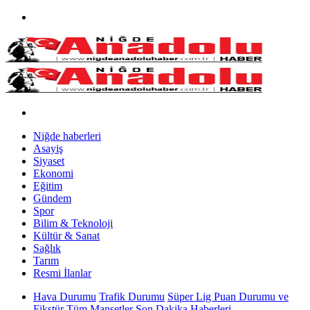
Niğde haberleri
Asayiş
Siyaset
Ekonomi
Eğitim
Gündem
Spor
Bilim & Teknoloji
Kültür & Sanat
Sağlık
Tarım
Resmi İlanlar
Hava Durumu
Trafik Durumu
Süper Lig Puan Durumu ve
Fikstür
Tüm Manşetler
Son Dakika Haberleri