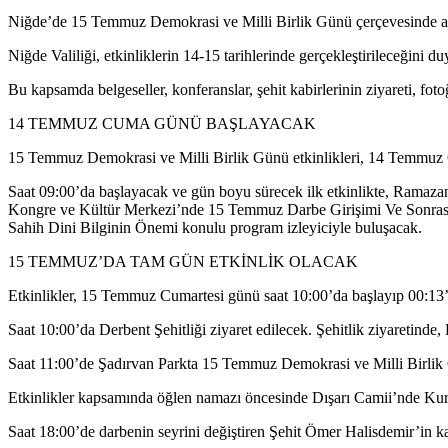
Niğde’de 15 Temmuz Demokrasi ve Milli Birlik Günü çerçevesinde an
Niğde Valiliği, etkinliklerin 14-15 tarihlerinde gerçekleştirileceğini d
Bu kapsamda belgeseller, konferanslar, şehit kabirlerinin ziyareti, fotoğ
14 TEMMUZ CUMA GÜNÜ BAŞLAYACAK
15 Temmuz Demokrasi ve Milli Birlik Günü etkinlikleri, 14 Temmuz
Saat 09:00’da başlayacak ve gün boyu sürecek ilk etkinlikte, Ramaz
Kongre ve Kültür Merkezi’nde 15 Temmuz Darbe Girişimi Ve Sonrası 
Sahih Dini Bilginin Önemi konulu program izleyiciyle buluşacak.
15 TEMMUZ’DA TAM GÜN ETKİNLİK OLACAK
Etkinlikler, 15 Temmuz Cumartesi günü saat 10:00’da başlayıp 00:13’
Saat 10:00’da Derbent Şehitliği ziyaret edilecek. Şehitlik ziyaretinde,
Saat 11:00’de Şadırvan Parkta 15 Temmuz Demokrasi ve Milli Birlik G
Etkinlikler kapsamında öğlen namazı öncesinde Dışarı Camii’nde Kuran-
Saat 18:00’de darbenin seyrini değiştiren Şehit Ömer Halisdemir’in 