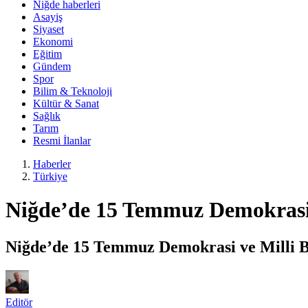
Niğde haberleri
Asayiş
Siyaset
Ekonomi
Eğitim
Gündem
Spor
Bilim & Teknoloji
Kültür & Sanat
Sağlık
Tarım
Resmi İlanlar
Haberler
Türkiye
Niğde’de 15 Temmuz Demokrasi v
Niğde’de 15 Temmuz Demokrasi ve Milli Bi
Editör