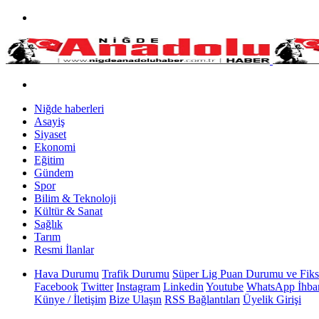
Niğde haberleri
Asayiş
Siyaset
Ekonomi
Eğitim
Gündem
Spor
Bilim & Teknoloji
Kültür & Sanat
Sağlık
Tarım
Resmi İlanlar
Hava Durumu
Trafik Durumu
Süper Lig Puan Durumu ve Fiks
Facebook
Twitter
Instagram
Linkedin
Youtube
WhatsApp İhbar
Künye / İletişim
Bize Ulaşın
RSS Bağlantıları
Üyelik Girişi