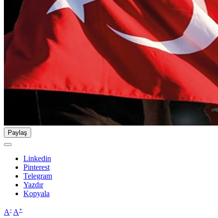
Paylaş
Linkedin
Pinterest
Telegram
Yazdır
Kopyala
-
+
A
A