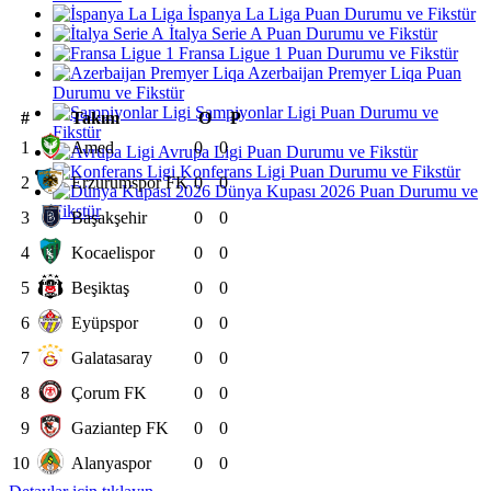
İspanya La Liga Puan Durumu ve Fikstür
İtalya Serie A Puan Durumu ve Fikstür
Fransa Ligue 1 Puan Durumu ve Fikstür
Azerbaijan Premyer Liqa Puan
Durumu ve Fikstür
Şampiyonlar Ligi Puan Durumu ve
#
Takım
O
P
Fikstür
1
Amed
0
0
Avrupa Ligi Puan Durumu ve Fikstür
Konferans Ligi Puan Durumu ve Fikstür
2
Erzurumspor FK
0
0
Dünya Kupası 2026 Puan Durumu ve
Fikstür
3
Başakşehir
0
0
4
Kocaelispor
0
0
5
Beşiktaş
0
0
6
Eyüpspor
0
0
7
Galatasaray
0
0
8
Çorum FK
0
0
9
Gaziantep FK
0
0
10
Alanyaspor
0
0