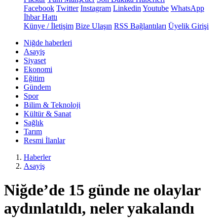
Facebook
Twitter
Instagram
Linkedin
Youtube
WhatsApp
İhbar Hattı
Künye / İletişim
Bize Ulaşın
RSS Bağlantıları
Üyelik Girişi
Niğde haberleri
Asayiş
Siyaset
Ekonomi
Eğitim
Gündem
Spor
Bilim & Teknoloji
Kültür & Sanat
Sağlık
Tarım
Resmi İlanlar
Haberler
Asayiş
Niğde’de 15 günde ne olaylar
aydınlatıldı, neler yakalandı