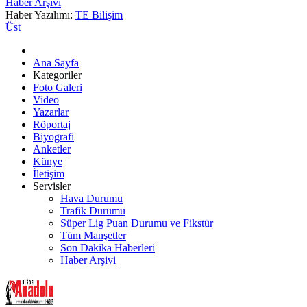
Haber Arşivi
Haber Yazılımı:
TE Bilişim
Üst
Ana Sayfa
Kategoriler
Foto Galeri
Video
Yazarlar
Röportaj
Biyografi
Anketler
Künye
İletişim
Servisler
Hava Durumu
Trafik Durumu
Süper Lig Puan Durumu ve Fikstür
Tüm Manşetler
Son Dakika Haberleri
Haber Arşivi