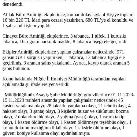
denetlendi.
Ahlak Büro Amirliği ekiplerince, kumar dolayısıyla 4 Kişiye toplam
16 bin 220 TL İdari para cezası yazılırken, 680 TL’ye el konuldu ve
1 şahsa adli işlem yapıldı.
Cinayet Büro Amirliği ekiplerince, 3 tabanca, 1 tüfek, 1 kurusıkı
tabanca, 16.5 gram narkotik madde, 8 tabanca fişeği ele geçirildi.
Ekipler Amirliği ekiplerince yapılan çalışmalar neticesinde; 971
şahsın GBT sorgusu yapılırken, 1 tabanca, 13 tabanca fişeği ele
geçirilmiş, 3 aranan şahıs yakalandı. Ayrıca, kayıp olarak aranan 5
şahıs bulundu.
Konu hakkında Niğde İl Emniyet Müdürlüğü tarafından yapılan
açıklamada şu ifadelere yer verildi:
“Müdürlüğümüz Asayiş Şube Müdürlüğü görevlilerince 01.11.2023-
15.11.2023 tarihleri arasında yapılan çalışmalar neticesinde; 45
kasten yaralama olayı, 28 taksirle yaralama olayı, 21 tehdit olayı, 4
hakaret olayı, 3 şantaj olayı, 3 kişilerin huzur ve sükûnunu bozma
olayı, 2 dolandırıcılık olayı, 2 yağma (gasp) olayı, 1 ısrarlı takip
olayı, 1 kasten öldürme olayı, 1 kasten öldürmeye teşebbüs olayı, 1
konut dokunulmazlığının ihlali olayı, 1 taksirle öldürme olayı, 1
güveni kötüye kullanma olayı aydınlatılmıştır.