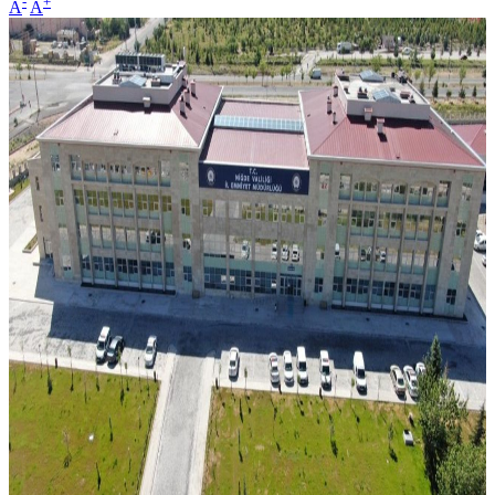
-
+
A
A