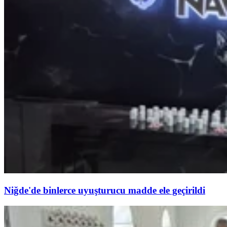
Niğde'de binlerce uyuşturucu madde ele geçirildi