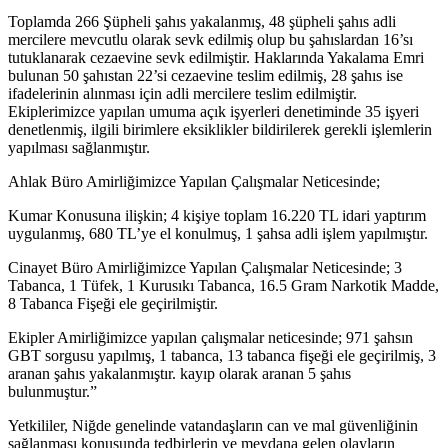
Toplamda 266 Şüpheli şahıs yakalanmış, 48 şüpheli şahıs adli
mercilere mevcutlu olarak sevk edilmiş olup bu şahıslardan 16’sı
tutuklanarak cezaevine sevk edilmiştir. Haklarında Yakalama Emri
bulunan 50 şahıstan 22’si cezaevine teslim edilmiş, 28 şahıs ise
ifadelerinin alınması için adli mercilere teslim edilmiştir.
Ekiplerimizce yapılan umuma açık işyerleri denetiminde 35 işyeri
denetlenmiş, ilgili birimlere eksiklikler bildirilerek gerekli işlemlerin
yapılması sağlanmıştır.
Ahlak Büro Amirliğimizce Yapılan Çalışmalar Neticesinde;
Kumar Konusuna ilişkin; 4 kişiye toplam 16.220 TL idari yaptırım
uygulanmış, 680 TL’ye el konulmuş, 1 şahsa adli işlem yapılmıştır.
Cinayet Büro Amirliğimizce Yapılan Çalışmalar Neticesinde; 3
Tabanca, 1 Tüfek, 1 Kurusıkı Tabanca, 16.5 Gram Narkotik Madde,
8 Tabanca Fişeği ele geçirilmiştir.
Ekipler Amirliğimizce yapılan çalışmalar neticesinde; 971 şahsın
GBT sorgusu yapılmış, 1 tabanca, 13 tabanca fişeği ele geçirilmiş, 3
aranan şahıs yakalanmıştır. kayıp olarak aranan 5 şahıs
bulunmuştur.”
Yetkililer, Niğde genelinde vatandaşların can ve mal güvenliğinin
sağlanması konusunda tedbirlerin ve meydana gelen olayların