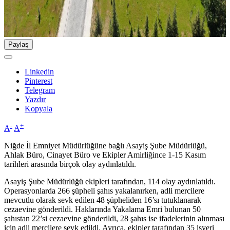
Paylaş
Linkedin
Pinterest
Telegram
Yazdır
Kopyala
-
+
A
A
Niğde İl Emniyet Müdürlüğüne bağlı Asayiş Şube Müdürlüğü,
Ahlak Büro, Cinayet Büro ve Ekipler Amirliğince 1-15 Kasım
tarihleri arasında birçok olay aydınlatıldı.
Asayiş Şube Müdürlüğü ekipleri tarafından, 114 olay aydınlatıldı.
Operasyonlarda 266 şüpheli şahıs yakalanırken, adli mercilere
mevcutlu olarak sevk edilen 48 şüpheliden 16’sı tutuklanarak
cezaevine gönderildi. Haklarında Yakalama Emri bulunan 50
şahıstan 22’si cezaevine gönderildi, 28 şahıs ise ifadelerinin alınması
için adli mercilere sevk edildi. Ayrıca, ekipler tarafından 35 işyeri