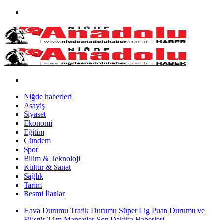
Niğde haberleri
Asayiş
Siyaset
Ekonomi
Eğitim
Gündem
Spor
Bilim & Teknoloji
Kültür & Sanat
Sağlık
Tarım
Resmi İlanlar
Hava Durumu
Trafik Durumu
Süper Lig Puan Durumu ve
Fikstür
Tüm Manşetler
Son Dakika Haberleri