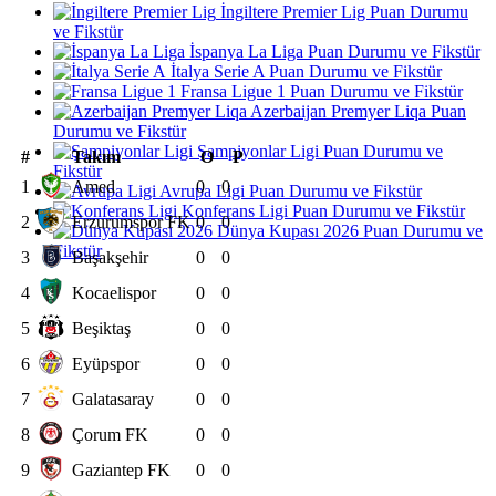
İngiltere Premier Lig Puan Durumu
ve Fikstür
İspanya La Liga Puan Durumu ve Fikstür
İtalya Serie A Puan Durumu ve Fikstür
Fransa Ligue 1 Puan Durumu ve Fikstür
Azerbaijan Premyer Liqa Puan
Durumu ve Fikstür
Şampiyonlar Ligi Puan Durumu ve
#
Takım
O
P
Fikstür
1
Amed
0
0
Avrupa Ligi Puan Durumu ve Fikstür
Konferans Ligi Puan Durumu ve Fikstür
2
Erzurumspor FK
0
0
Dünya Kupası 2026 Puan Durumu ve
Fikstür
3
Başakşehir
0
0
4
Kocaelispor
0
0
5
Beşiktaş
0
0
6
Eyüpspor
0
0
7
Galatasaray
0
0
8
Çorum FK
0
0
9
Gaziantep FK
0
0