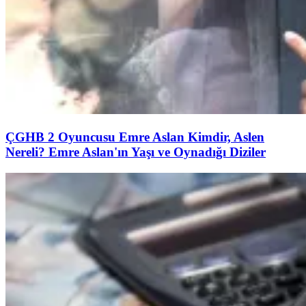
ÇGHB 2 Oyuncusu Emre Aslan Kimdir, Aslen
Nereli? Emre Aslan'ın Yaşı ve Oynadığı Diziler