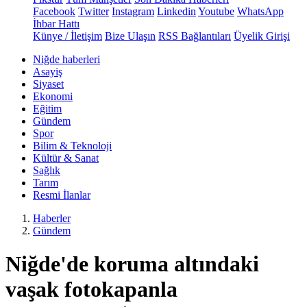
Facebook
Twitter
Instagram
Linkedin
Youtube
WhatsApp
İhbar Hattı
Künye / İletişim
Bize Ulaşın
RSS Bağlantıları
Üyelik Girişi
Niğde haberleri
Asayiş
Siyaset
Ekonomi
Eğitim
Gündem
Spor
Bilim & Teknoloji
Kültür & Sanat
Sağlık
Tarım
Resmi İlanlar
Haberler
Gündem
Niğde'de koruma altındaki
vaşak fotokapanla