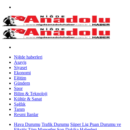
Niğde haberleri
Asayiş
Siyaset
Ekonomi
Eğitim
Gündem
Spor
Bilim & Teknoloji
Kültür & Sanat
Sağlık
Tarım
Resmi İlanlar
Hava Durumu
Trafik Durumu
Süper Lig Puan Durumu ve
Fikstür
Tüm Manşetler
Son Dakika Haberleri