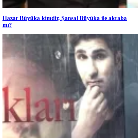
Hazar Büyüka kimdir, Şansal Büyüka ile akraba
mı?