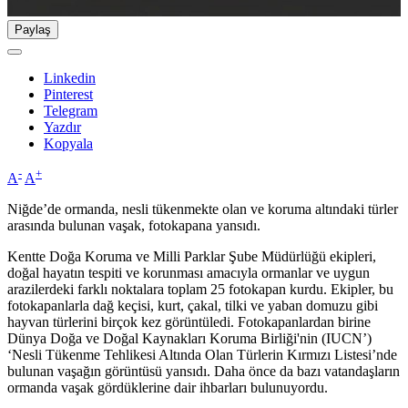
Paylaş
Linkedin
Pinterest
Telegram
Yazdır
Kopyala
-
+
A
A
Niğde’de ormanda, nesli tükenmekte olan ve koruma altındaki türler
arasında bulunan vaşak, fotokapana yansıdı.
Kentte Doğa Koruma ve Milli Parklar Şube Müdürlüğü ekipleri,
doğal hayatın tespiti ve korunması amacıyla ormanlar ve uygun
arazilerdeki farklı noktalara toplam 25 fotokapan kurdu. Ekipler, bu
fotokapanlarla dağ keçisi, kurt, çakal, tilki ve yaban domuzu gibi
hayvan türlerini birçok kez görüntüledi. Fotokapanlardan birine
Dünya Doğa ve Doğal Kaynakları Koruma Birliği'nin (IUCN’)
‘Nesli Tükenme Tehlikesi Altında Olan Türlerin Kırmızı Listesi’nde
bulunan vaşağın görüntüsü yansıdı. Daha önce da bazı vatandaşların
ormanda vaşak gördüklerine dair ihbarları bulunuyordu.